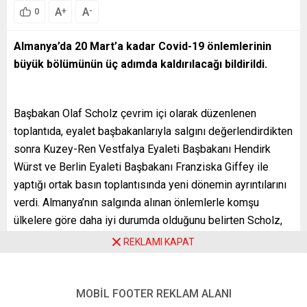
A
A
+
-
0
Almanya’da 20 Mart’a kadar Covid-19 önlemlerinin
büyük bölümünün üç adımda kaldırılacağı bildirildi.
Başbakan Olaf Scholz çevrim içi olarak düzenlenen
toplantıda, eyalet başbakanlarıyla salgını değerlendirdikten
sonra Kuzey-Ren Vestfalya Eyaleti Başbakanı Hendirk
Würst ve Berlin Eyaleti Başbakanı Franziska Giffey ile
yaptığı ortak basın toplantısında yeni dönemin ayrıntılarını
verdi. Almanya’nın salgında alınan önlemlerle komşu
ülkelere göre daha iyi durumda olduğunu belirten Scholz,
vaka sayılarında zirveyi gördüklerine inandıklarını ifade
REKLAMI KAPAT
etti.
Scholz, salgında her şeyin öngörüldüğü şekilde gelişmesi
MOBİL FOOTER REKLAM ALANI
durumunda gelecek haftalarda daha iyi duruma