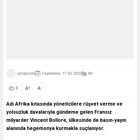
yeniposta
Yayınlama: 17.02.2022
86
A
A
+
-
0
Adı Afrika kıtasında yöneticilere rüşvet verme ve
yolsuzluk davalarıyla gündeme gelen Fransız
milyarder Vincent Bollore, ülkesinde de basın-yayın
alanında hegemonya kurmakla suçlanıyor.