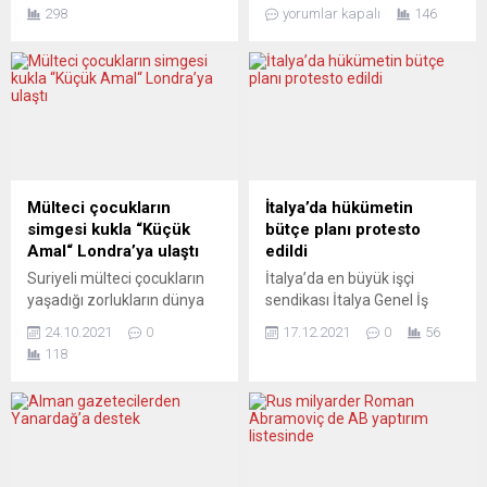
Banco Bilbao Vizcaya
Amerika’nın düşüşünü
298
yorumlar kapalı
146
Argentaria (BBVA), 2022’de
tersine çevireceğini açıkladı.
bir önceki yıla oranla yüzde
Bu doğrultuda, Biden
38’lik artışla 6 milyar 420
yönetimi tarafından alınan
milyon avroluk kâr açıkladı.
tedbirleri durdurmak için
BBVA’dan yapılan yazılı
Paris İklim Anlaşması ve
açıklamada, bankanın
Dünya Sağlık Örgütü’nden
tarihinin en büyük kârına
çekilme gibi önemli adımlar
ulaştığı kaydedildi. Verilen
içeren 78 adet kararname
bilgiye göre, 2022 yılında
imzaladı. Medya, ABD
Mülteci çocukların
İtalya’da hükümetin
BBVA, Türkiye’de 509...
Başkanı’nın yeniden
simgesi kukla “Küçük
bütçe planı protesto
seçilmesiyle dünya
Amal“ Londra’ya ulaştı
edildi
sahnesinde nelerin
Suriyeli mülteci çocukların
İtalya’da en büyük işçi
değişeceği ve Avrupa’nın
yaşadığı zorlukların dünya
sendikası İtalya Genel İş
bu...
gündemine taşınması
Konfederasyonu (CGIL) ve
24.10.2021
0
17.12.2021
0
56
amacıyla tasarlanan ve
ikinci büyük sendika İtalyan
118
Türkiye’den yola çıkan 3,5
İşçi Sendikası’nın (UIL)
metrelik kukla “Küçük Amal”
çağrısıyla kamu ve özel
İngiltere’nin başkentinde.
sektörde çalışan işçiler,
Amal’ı başkent Londra’da
hükümetin bütçe planını
St. Paul’s Katedrali’ne
protesto etmek için 8
varışında aralarında
saatliğine iş bıraktı. Genel