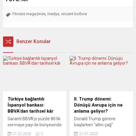
Fitness magazines
medya
vincent bollore
,
,
Benzer Konular
Türkiye bağlantılı
II. Trump dönemi:
İspanyol bankası:
Dönüşü Avrupa için ne
BBVA’dan tarihsel kâr
anlama geliyor?
Garanti BBVA’yı yüzde 86’lık
Donald Trump göreve
sermaye payı ile bünyesinde
başlarken “altın çağ”
bulunduran İspanya bankası
vaadinde bulunarak
01.02.2023
0
21.01.2025