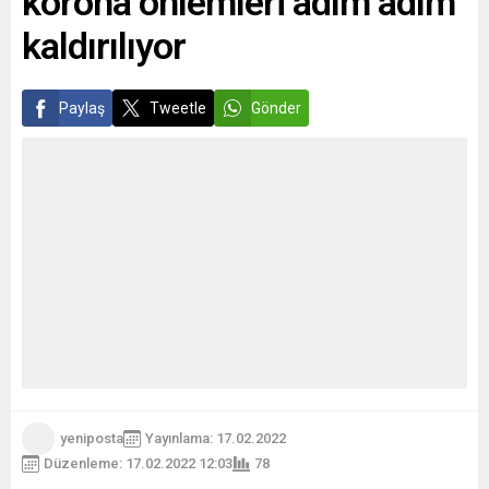
korona önlemleri adım adım
kaldırılıyor
Paylaş
Tweetle
Gönder
yeniposta
Yayınlama: 17.02.2022
Düzenleme: 17.02.2022 12:03
78