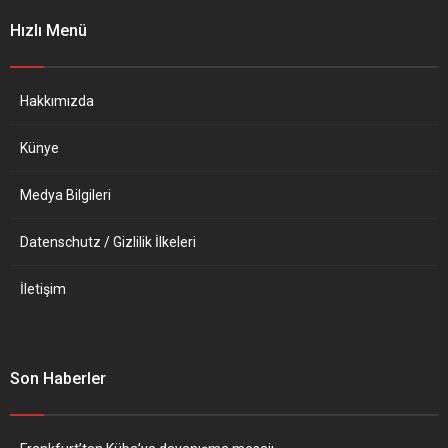
davadan hapis cezasına
belirli bir ücret karşılığında
Hızlı Menü
çarptırıldığına işaret edilen
çok sayıda sahte...
bir haberde, bu tür
gelişmelerin...
Hakkımızda
Künye
Medya Bilgileri
Datenschutz / Gizlilik İlkeleri
İletişim
Son Haberler