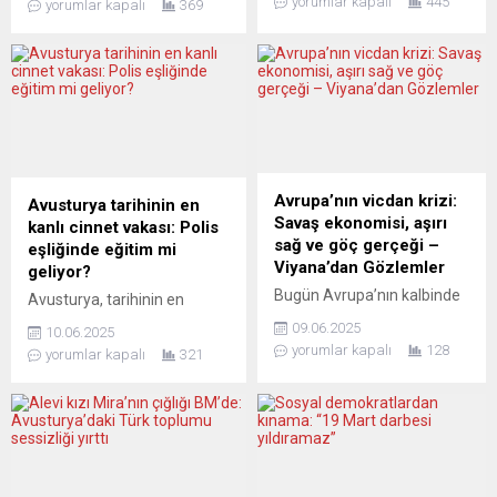
yorumlar kapalı
445
yorumlar kapalı
369
almış, şimdi ise CHP’nin yurt
damgasını vurdu. Viyana
dışı çalıştayında konuşmacı
Eyalet Medeni Hukuk
olarak sahneye çıkan
Mahkemesi, iki kişi arasında
Sadettin Kılıç…
yapılan özel bir sözleşmede
Avusturya’da yayınlanan
öngörülen şeriat esaslı
Avrupa’nın en köklü Türk
tahkim hükmünü
gazetelerinden biri olan
geçerli saydı ve taraflardan
www.yenivatan.at
birine yönelik 320 bin avroluk
gazetesinin yayıncısı ve
icra kararını onayladı. Karar,
Avrupa’nın vicdan krizi:
Avusturya tarihinin en
gazeteci Birol Kılıç, bu
kamuoyunda ve siyasette
Savaş ekonomisi, aşırı
kanlı cinnet vakası: Polis
çarpıcı ismin siyasi rotasını
sert tartışmalara yol
sağ ve göç gerçeği –
eşliğinde eğitim mi
mercek altına alıyor. CHP
açarken, Avusturya Türk
Viyana’dan Gözlemler
geliyor?
yönetiminin suskun kaldığı...
Kültür Cemiyeti (TKG Think...
Bugün Avrupa’nın kalbinde
Avusturya, tarihinin en
yükselen ses, barışın değil;
karanlık sabahlarından birini
09.06.2025
10.06.2025
silahlanmanın, milliyetçiliğin
yaşadı. Graz’da bu sabah
yorumlar kapalı
128
yorumlar kapalı
321
ve dışlayıcı politikaların sesi
yaşanan okul saldırısı,
olarak karşımıza çıkıyor.
yalnızca Avusturya’yı değil
Aşırı sağ artık sadece
tüm Avrupa’yı şoke etti. 21
muhalefette değil, iktidarın
yaşındaki eski öğrenci Arthur
ortağı, karar verici ve yasa
A., eğitim gördüğü Bundes-
yapıcı. Peki, bu yükselişin
Oberstufenrealgymnasium’a
gölgesinde hangi değerler