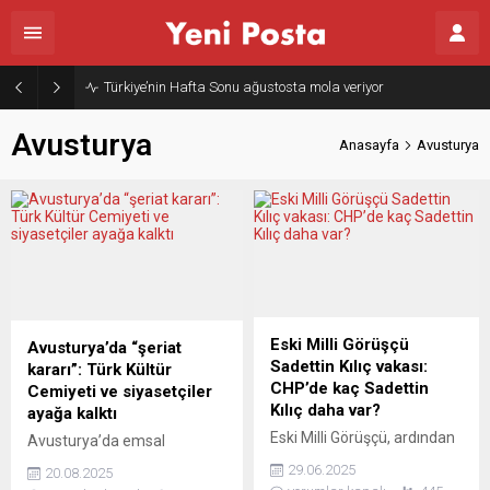
Türkiye’nin Hafta Sonu ağustosta mola veriyor
Avusturya
Anasayfa
Avusturya
Eski Milli Görüşçü
Avusturya’da “şeriat
Sadettin Kılıç vakası:
kararı”: Türk Kültür
CHP’de kaç Sadettin
Cemiyeti ve siyasetçiler
Kılıç daha var?
ayağa kalktı
Eski Milli Görüşçü, ardından
Avusturya’da emsal
AKP’nin Avrupa
niteliğinde bir mahkeme
29.06.2025
20.08.2025
yapılanmasında etkin rol
kararı ülke gündemine