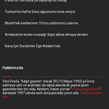
Frankfurt’tan Küba’ya dayanışma mesajı
Türkiye’nin Hafta Sonu ağustosta mola veriyor
Münih’teki katliamının 10’ncu yıldönümü üzerine
Antakya’nın kırılan mozaiği: Kayıt altına almaya devam
Barış İçin Sürülenler Ege Adaları’nda
Hakkımızda
Yeni Posta, “kâğıt gazete” olarak 30 (15 Mayıs 1992) yıl önce
sahneye çıktı ve ardından da dijital alanda ilk yayına giren
gazetelerden biri oldu. Nitekim, haber portalı “
www.yeniposta.de
”
adresiyle 1997 yılında web dünyasındaki yerini aldı.
Daha Fazlasını
Oku