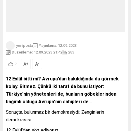
yeniposta
Yayınlama: 12.09.2023
Düzenleme: 12.09.2023 21:42
283
A
A
+
-
2
12 Eylül bitti mi? Avrupa’dan bakıldığında da görmek
kolay. Bitmez. Çünkü iki taraf da bunu istiyor:
Türkiye’nin yönetenleri de, bunların göbeklerinden
bağımlı olduğu Avrupa’nın sahipleri de…
Sonuçta, bulunmaz bir demokrasiydi: Zenginlerin
demokrasisi.
12 Eylül’den söz ediyoruz.