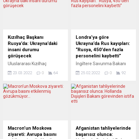
Kızılhaç Başkanı
Londra’ya göre
Rusya’da: Ukrayna’daki
Ukrayna’da Rus kayıpları:
insani durumu
“Rusya, 450’den fazla
görüşecek
personelini kaybetti”
Uluslararası Kızılhaç
İngiltere Savunma Bakanı
Komitesi (ICRC) Başkanı
Ben Wallace, Rusya’nın
23.03.2022
0
64
25.02.2022
0
92
Peter Maurer’in, Rusya’nın
450’den fazla personelini
saldırılarının sürdüğü
kaybettiğini ve Ukrayna’ya
Ukrayna’daki insani durumu
askeri müdahalesinin ilk 24
müzakere etmek için
saatinde ana hedeflerinden
Rusya’ya gittiği açıklandı.
hiçbirine ulaşamadığını
ICRC’den yapılan yazılı
bildirdi. Bakan Wallace, ülke
açıklamada Maurer’in,
basınına yaptığı
Rusya-Ukrayna savaşının
açıklamalarda, İngiltere
insani boyutunu yetkililerle
hükümetine göre, Rusya
Macron’un Moskova
Afganistan tahliyelerinde
görüşmek üzere bugün
Devlet Başkanı Vladimir
ziyareti: Avrupa basını
başarısız olunca:
Moskova’ya vardığı bildirildi.
Putin’in “Ukrayna’nın