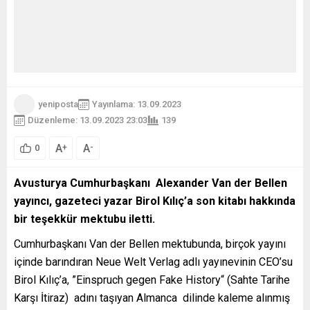
yeniposta
Yayınlama: 13.09.2023
Düzenleme: 13.09.2023 23:03
139
A
A
+
-
0
Avusturya Cumhurbaşkanı Alexander Van der Bellen
yayıncı, gazeteci yazar Birol Kılıç’a son kitabı hakkında
bir teşekkür mektubu iletti.
Cumhurbaşkanı Van der Bellen mektubunda, birçok yayını
içinde barındıran Neue Welt Verlag adlı yayınevinin CEO’su
Birol Kılıç’a, ”Einspruch gegen Fake History“ (Sahte Tarihe
Karşı İtiraz) adını taşıyan Almanca dilinde kaleme alınmış