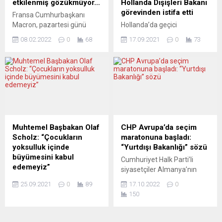
etkilenmiş gözükmüyor…
Hollanda Dışişleri Bakanı
Açıklamada ifadelerine yer
tamamını işgal etme”
görevinden istifa etti
Fransa Cumhurbaşkanı
verilen Maurer, bu ziyareti
niyetinde olduğunu belirtti.
Macron, pazartesi günü
Hollanda’da geçici
“Ukrayna’da çatışmalardan
Ancak Rusya’nın
Moskova’ya gerçekleştirdiği
hükümetin Dışişleri Bakanı
etkilenen sivillerin acılarının
komşusuna karşı askeri
08.02.2022
0
68
17.09.2021
0
73
ziyarette Rus mevkidaşı
Sigrid Kaag, Afganistan’daki
hafifletilmesi için”...
harekatta...
Putin’le altı saat boyunca
tahliyelerde başarısız
Ukrayna krizini konuştu.
olunduğu gerekçesiyle
Medyaya göre, somut bir
görevinden istifa etti.
netice alınamamış olsa da
Hollanda parlamentosunda
Putin görüşmenin faydalı
Sigrid Kaag ve Savunma
olduğuna değindi. Macron
Bakanı Ank Bijleveld
ise uzlaşılamayan birçok
hakkında verilen soru
konu olmasına rağmen kimi
önergesinin görüşüldüğü
Muhtemel Başbakan Olaf
CHP Avrupa’da seçim
hususlarda mutabık
oturumda, Afganistan’dan
Scholz: “Çocukların
maratonuna başladı:
kalındığını söyledi. Avrupa
sivillerin tahliye edilmesinde
yoksulluk içinde
“Yurtdışı Bakanlığı” sözü
basını bu buluşmadan
geç kalındığı ve başarısız
büyümesini kabul
Cumhuriyet Halk Parti’li
etkilenmiş gözükmüyor. ...
olunduğu gerekçesiyle her
edemeyiz”
siyasetçiler Almanya’nın
iki bakan kınandı. Dışişleri
Federal Almanya’da yarın
birçok kentinde düzenlenen
Bakanı Kaag hakkındaki
25.09.2021
0
89
17.10.2022
0
yapılacak genel seçimler
Cumhuriyet kutlamaları
kınama oylamasında,...
150
öncesinde en şanslı aday
nedeniyle vatandaşla
Olaf Scholz son mitingini
buluşuyor. CHP
Köln kentinde gerçekleştirdi.
Württemberg ve Demokrat