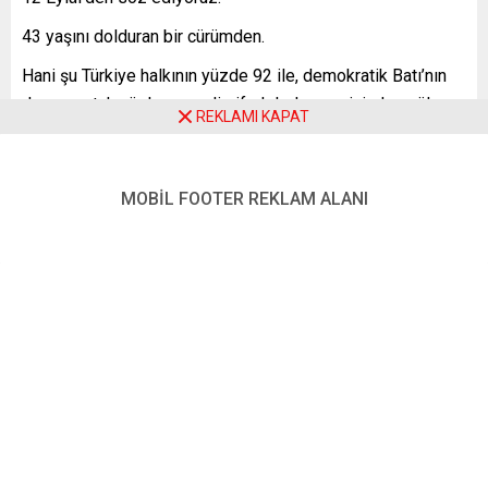
43 yaşını dolduran bir cürümden.
Hani şu Türkiye halkının yüzde 92 ile, demokratik Batı’nın
da somurtuk yüzler ve galiz ifadelerle ama içinden güle
REKLAMI KAPAT
oynaya onay verdiği, parayla desteklediği bir cürümden…
Bir Amerikan oyunu olduğu sanılan, ama işin içinde ve/veya
MOBİL FOOTER REKLAM ALANI
arkasında Avrupa’nın en güçlü sosyal demokrat partisinin
(SPD) de olduğu bir “gereklilik” idi bu.
12 Eylül 1980’de, bundan 43 yıl önce yani, Türkiye’de
anarşik ortamı düzenleme bahanesiyle generaller iktidara
el koydu. Herkesin görünürde ve “lafzen” karşı olduğu, ama
herkesin “ister istemez” desteklediği bir oyun
sahnelenmeye başladı. Esas amaç, Türkiye’de bir sosyalist
hükümet kurulması ve Afganistan-İran-Türkiye hattında, o
dönemdeki dünya egemenlerinin belini kıracak bir
dönüşümü engellemekti.