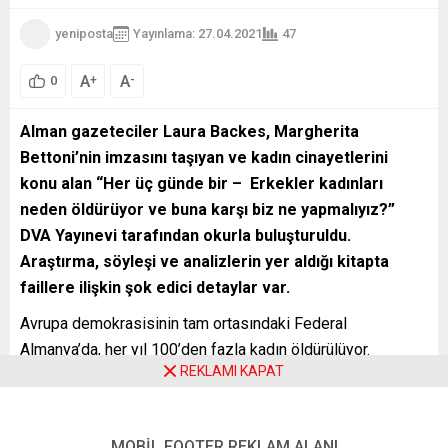
yeniposta
Yayınlama: 27.04.2021
47
A
A
+
-
0
Alman gazeteciler
Laura Backes
,
Margherita
Bettoni’nin imzasını taşıyan ve kadın cinayetlerini
konu alan “
Her üç günde bir – Erkekler kadınları
neden öldürüyor ve buna karşı biz ne yapmalıyız?”
DVA Yayınevi tarafından okurla buluşturuldu.
Araştırma, söyleşi ve analizlerin yer aldığı kitapta
faillere ilişkin şok edici detaylar var.
Avrupa demokrasisinin tam ortasındaki Federal
Almanya’da, her yıl 100’den fazla kadın öldürülüyor.
REKLAMI KAPAT
Kimsenin bahsetmediği cinayetler bunlar. Her gün bir adam
karısını öldürmeye teşebbüs ediyor. Her üç günde bir ise
kadın eşi veya eski partneri tarafından öldürülüyor. Yani o
MOBİL FOOTER REKLAM ALANI