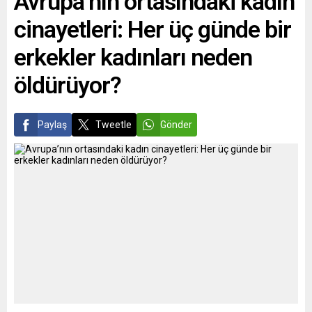
Avrupa’nın ortasındaki kadın
hakkında görüşmedi.
cinayetleri: Her üç günde bir
Haberde, Macron’un
Zelenskiy’nin iddiasının
erkekler kadınları neden
aksine Rusya’ya tavizler
verilmesini istemediği ve...
öldürüyor?
Paylaş
Tweetle
Gönder