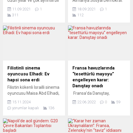
Uzun yıllar ve çok ayrıntılı bir
Almanya Sosyal Demokrat
biçimde üzerinde çalıştığı 11
Partisi’nin (SPD) başbakan
11.09.2021
1
18.09.2021
1
Eylül kitabında,olayın çok
adayı Olaf Scholz, Yeni
311
112
taraflı bir komplonun içinden
Posta gazetesinin sorularını
çıktığını yeni bilgilerle
yanıtladı. Scholz,
kanıtlamaya çalışan Lars
Almanya’da göç arka
Schall’a göre, bir dünya
planına sahip olanlar ve
sistemi yerini 2001’den
Türkiye kökenlilerin
sonra adım adım yeni bir
çoğunluk toplumuyla
ilişkiler ağına bırakıyor.
karşılıklı saygı çerçevesinde,
“Oyun alanı” Avrasya’da 11
uyumlu bir gelişim modeli
Eylül senaristlerinin amaçları
geliştirebileceğini belirtti ve
Filistinli sinema
Fransa havuzlarında
tersine çevrilmiş görünüyor.
“Birlikte, evet!” dedi. Son
oyuncusu Elhadi: Ev
“tesettürlü mayoyu”
Yeni kitabını...
kamuoyu araştırmalarında
hapsi sona erdi
engelleyen karar:
siyasal gözlemcileri şaşırtan
Danıştay onadı
Filistin kökenli İsrailli sinema
bir biçimde tüm rakiplerini
oyuncusu Maisa Abd Elhadi,
Fransa’da Danıştay,
geride...
bir yıllık ev hapsinden
mahkemenin Grenoble
15.11.2024
22.06.2022
0
59
çıkarıldı ama hâlen sosyal
Belediyesinin yüzme
yorumlar kapalı
136
medya yasağı sürüyor.
havuzlarına kadınların
Elhadi, Hamas’ın 7 Ekim
“tesettürlü mayoyla”
2023 saldırısından iki hafta
girebilmesine izin veren
sonra, sosyal medyada
düzenlemesinin askıya