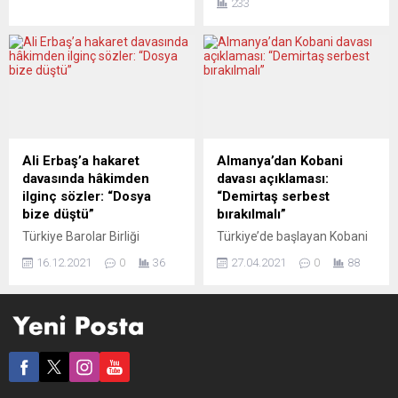
233
karar çıktı. Yücel karardan
Temsilcisi, Avrupa
kısmen memnun olduğunu
Parlamentosu ve AB
açıkladı ve temyize
konularında medya ve
gideceklerini bildirdi. Avrupa
siyasetin en çok
İnsan Hakları Mahkemesi
başvurulduğu isimlerden biri
(AİHM), Federal
olan gazeteci Kayhan
Almanya’nın sağ eğilimli
Karaca, Osman Kavala
etkili gazetelerinden Die
davası ile ilgili olarak “2
Welt’te çalışan Deniz
Şubat 2022 Türkiye-Avrupa
Ali Erbaş’a hakaret
Almanya’dan Kobani
Yücel’in 2017 yılında yaptığı
ilişkilerinde dönüm noktası
davasında hâkimden
davası açıklaması:
başvuruyla ilgili Türkiye’nin
olacak” dedi. Deneyimli
ilginç sözler: “Dosya
“Demirtaş serbest
Avrupa İnsan Hakları...
gazeteci Karaca, Avrupa’da
bize düştü”
bırakılmalı”
tırmanan ırkçılık ve aşırı sağ
Türkiye Barolar Birliği
Türkiye’de başlayan Kobani
akımların...
Başkanı Erinç Sağkan’ın da
davasını eleştiren Alman
16.12.2021
0
36
27.04.2021
0
88
aralarında bulunduğu 11
Hükümeti İnsan Hakları
kişinin, Diyanet İşleri Başkanı
Sorumlusu Kofler, Selahattin
Ali Erbaş’a hakaret
Demirtaş’ın AİHM kararı
suçlamasıyla yargılandığı
doğrultusunda serbest
davaya devam edildi.
bırakılması gerektiğini
Almanya da duruşmayı
söyledi. Türkiye’de
yakından izliyor. Türkiye
başlayan, aralarında
Barolar Birliği’nin (TBB) yeni
Halkların Demokrasi Partisi