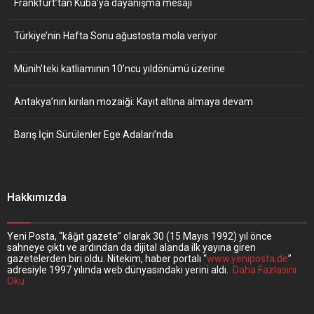
Frankfurt’tan Küba’ya dayanışma mesajı
Türkiye’nin Hafta Sonu ağustosta mola veriyor
Münih’teki katliamının 10’ncu yıldönümü üzerine
Antakya’nın kırılan mozaiği: Kayıt altına almaya devam
Barış İçin Sürülenler Ege Adaları’nda
Hakkımızda
Yeni Posta, “kâğıt gazete” olarak 30 (15 Mayıs 1992) yıl önce
sahneye çıktı ve ardından da dijital alanda ilk yayına giren
gazetelerden biri oldu. Nitekim, haber portalı “
www.yeniposta.de
”
adresiyle 1997 yılında web dünyasındaki yerini aldı.
Daha Fazlasını
Oku