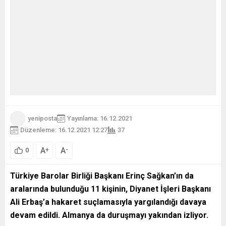
yeniposta
Yayınlama: 16.12.2021
Düzenleme: 16.12.2021 12:27
37
A
A
+
-
0
Türkiye Barolar Birliği Başkanı Erinç Sağkan’ın da
aralarında bulunduğu 11 kişinin, Diyanet İşleri Başkanı
Ali Erbaş’a hakaret suçlamasıyla yargılandığı davaya
devam edildi. Almanya da duruşmayı yakından izliyor.