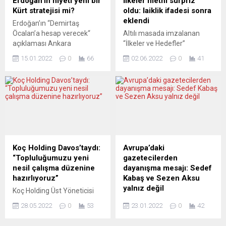
Erdoğan’ın niyeti yeni bir
İlkeler metni sürpriz
pek yüksek değil. DE
yani çarşamba günü yeni
Kürt stratejisi mi?
oldu: laiklik ifadesi sonra
VOLKSKRANT (Hollanda)
yaptırımlarını açıklayacak”
eklendi
Erdoğan’ın “Demirtaş
ANKARA’NIN İP
dedi. Beraberindeki heyetle
Öcalan’a hesap verecek“
Altılı masada imzalanan
CAMBAZLIĞI Türkiye
Konya Ticaret Odasını
açıklaması Ankara
“İlkeler ve Hedefler”
savaşın her...
(KTO)...
kulislerine “AKP yeni bir
metninin, son anda masanın
15.01.2022
0
66
02.06.2022
0
41
strateji peşinde mi?“
gündemine geldiği, laiklikle
sorusunu taşıdı. Siyasi
ilgili ifadenin de toplantı
kulislerde açıklamaların ne
sırasında metne eklendiği
anlama geldiği tartışılıyor.
öğrenildi. Altı muhalefet
Cumhurbaşkanı Recep
partisi liderinin pazar
Tayyip Erdoğan’ın, “Demirtaş
akşamı 7 saat 15 dakika
Öcalan’a hesap verecek“
süren toplantısının
şeklindeki açıklamasının
ayrıntılarına DW Türkçe
ardından Ankara’daki siyasi
ulaştı. Partilerin üst düzey
Koç Holding Davos’taydı:
Avrupa’daki
kulislerde bu ifadelerin ne
yetkililerinden edinilen
“Topluluğumuzu yeni
gazetecilerden
anlama geldiği ve iktidar için
bilgiye göre, birebir
nesil çalışma düzenine
dayanışma mesajı: Sedef
yeni bir stratejiye evrilip
görüşmeler sırasında henüz
hazırlıyoruz”
Kabaş ve Sezen Aksu
evrilmeyeceği tartışılıyor....
hazırlanmamış olan...
yalnız değil
Koç Holding Üst Yöneticisi
Levent Çakıroğlu, “Kültürel
SPOT: Tutuklanan gazeteci
28.05.2022
0
53
23.01.2022
0
42
dönüşüm programımız ile
Sedef Kabaş ve “dili
topluluğumuzu önümüzdeki
kopartılmakla” tehdit edilen