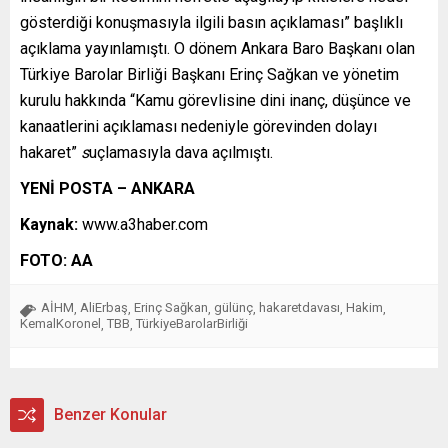
gösterdiği konuşmasıyla ilgili basın açıklaması” başlıklı
açıklama yayınlamıştı. O dönem Ankara Baro Başkanı olan
Türkiye Barolar Birliği Başkanı Erinç Sağkan ve yönetim
kurulu hakkında “Kamu görevlisine dini inanç, düşünce ve
kanaatlerini açıklaması nedeniyle görevinden dolayı
hakaret”
s
uçlamasıyla dava açılmıştı.
YENİ POSTA – ANKARA
Kaynak:
www.a3haber.com
FOTO: AA
AİHM
AliErbaş
Erinç Sağkan
gülünç
hakaretdavası
Hakim
,
,
,
,
,
,
KemalKoronel
TBB
TürkiyeBarolarBirliği
,
,
Benzer Konular