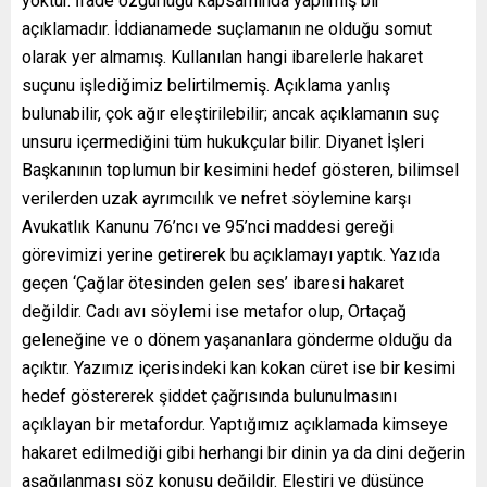
yoktur. İfade özgürlüğü kapsamında yapılmış bir
açıklamadır. İddianamede suçlamanın ne olduğu somut
olarak yer almamış. Kullanılan hangi ibarelerle hakaret
suçunu işlediğimiz belirtilmemiş. Açıklama yanlış
bulunabilir, çok ağır eleştirilebilir; ancak açıklamanın suç
unsuru içermediğini tüm hukukçular bilir. Diyanet İşleri
Başkanının toplumun bir kesimini hedef gösteren, bilimsel
verilerden uzak ayrımcılık ve nefret söylemine karşı
Avukatlık Kanunu 76’ncı ve 95’nci maddesi gereği
görevimizi yerine getirerek bu açıklamayı yaptık. Yazıda
geçen ‘Çağlar ötesinden gelen ses’ ibaresi hakaret
değildir. Cadı avı söylemi ise metafor olup, Ortaçağ
geleneğine ve o dönem yaşananlara gönderme olduğu da
açıktır. Yazımız içerisindeki kan kokan cüret ise bir kesimi
hedef göstererek şiddet çağrısında bulunulmasını
açıklayan bir metafordur. Yaptığımız açıklamada kimseye
hakaret edilmediği gibi herhangi bir dinin ya da dini değerin
aşağılanması söz konusu değildir. Eleştiri ve düşünce