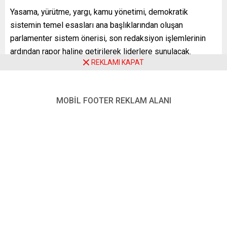
Yasama, yürütme, yargı, kamu yönetimi, demokratik
sistemin temel esasları ana başlıklarından oluşan
parlamenter sistem önerisi, son redaksiyon işlemlerinin
ardından rapor haline getirilerek liderlere sunulacak.
REKLAMI KAPAT
BBC Türkçe’den Ayşe Sayın’ın haberine göre, yapılan son
toplantıda, Yükseköğretim Kurulu’nun (YÖK) kaldırılması ve
Siyasi Etik Yasası çıkarılması konusunda da uzlaşmaya
MOBİL FOOTER REKLAM ALANI
varıldı.
CHP Genel Başkan Yardımcısı Muharrem Erkek, İYİ Parti
Hukuk ve Adalet Politikaları Başkanı Bahadır Erdem,
Saadet Partisi Seçim İşleri Başkanı Bülent Kaya, Demokrat
Parti Genel Başkan Yardımcısı Bülent Şahinalp, Gelecek
Partisi Seçim ve Hukuk İşleri Başkanı Ayhan Sefer Üstün
ile DEVA Partisi Hukuk ve Adalet Politikaları Başkanı
Mustafa Yeneroğlu’ndan oluşan komisyon, beş ana başlık
ve 75 konu başlığı üzerinde uzlaşma sağladı.