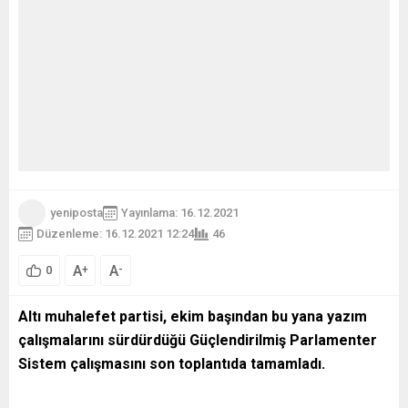
yeniposta
Yayınlama: 16.12.2021
Düzenleme: 16.12.2021 12:24
46
A
A
+
-
0
Altı muhalefet partisi, ekim başından bu yana yazım
çalışmalarını sürdürdüğü Güçlendirilmiş Parlamenter
Sistem çalışmasını son toplantıda tamamladı.