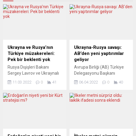
Ukrayna ve Rusya’nın
Ukrayna-Rusya savaşı:
Türkiye müzakereleri:
AB’den yeni yaptırımlar
Pek bir beklenti yok
geliyor
Rusya Dışişleri Bakanı
Avrupa Birliği (AB) Türkiye
Sergey Lavrov ve Ukraynalı
Delegasyonu Başkanı
mevkidaşı Dmitro Kuleba,
Büyükelçi Nikolaus Meyer-
11.03.2022
0
41
06.04.2022
0
40
müzakerelerde bulunmak
Landrut, Ukrayna’nın Buça
üzere geldikleri Türkiye’den
şehrinde sivillerin
umut çıkmadı. Bu, savaşın
öldürülmesine ilişkin,
başından beri her iki ülkeden
“Ortaya çıkan görüntüler
bu kadar üst düzey
bize Rus güçlerinin işgal
temsilcilerle gerçekleştirilen
ettikleri Ukrayna’ya ait bir
ilk buluşmaydı. Ancak,
bölgeden geri çekilmeden
Avrupalı yazarlarının
önce yaptıkları vahşeti
görüşmelerden beklentisi
gösterdi. Avrupa Birliği yarın,