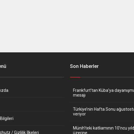
enü
Son Haberler
ızda
Frankfurt’tan Küba’ya dayanışm
mesajı
Türkiye’nin Hafta Sonu ağustos
veriyor
ilgileri
Münih’teki katliamının 10’ncu y
utz / Gizlilik İlkeleri
üzerine