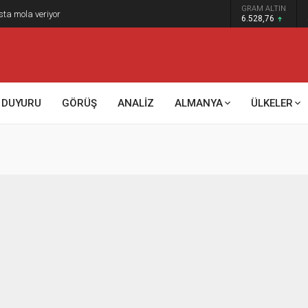
GRAM ALTIN
sta mola veriyor
6.528,76
DUYURU
GÖRÜŞ
ANALİZ
ALMANYA
ÜLKELER