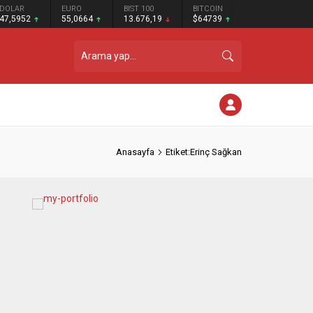
DOLAR
EURO
BIST 100
BITCOIN
47,5952
55,0664
13.676,19
$64739
Anasayfa
Etiket:Erinç Sağkan