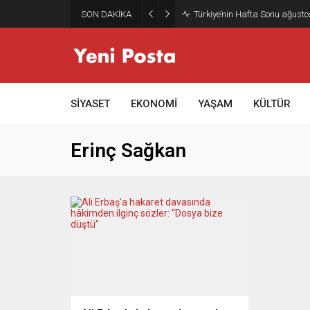
SON DAKİKA
Türkiye’nin Hafta Sonu ağusto
SİYASET
EKONOMİ
YAŞAM
KÜLTÜR
Erinç Sağkan