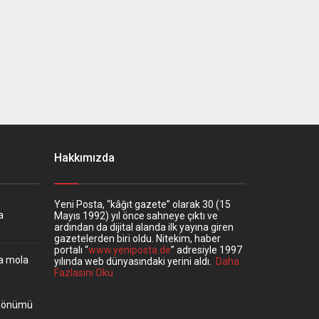
Hakkımızda
Yeni Posta, “kâğıt gazete” olarak 30 (15
a
Mayıs 1992) yıl önce sahneye çıktı ve
ardından da dijital alanda ilk yayına giren
gazetelerden biri oldu. Nitekim, haber
portalı “
www.yeniposta.de
” adresiyle 1997
ta mola
yılında web dünyasındaki yerini aldı.
Daha
Fazlasını Oku
ıldönümü