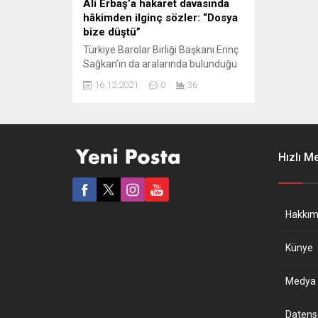
Ali Erbaş’a hakaret davasında
hâkimden ilginç sözler: “Dosya
bize düştü”
Türkiye Barolar Birliği Başkanı Erinç
Sağkan’ın da aralarında bulunduğu
11 kişinin, Diyanet İşleri Başkanı Ali
16.12.2021
0
36
Erbaş’a hakaret suçlamasıyla
yargılandığı davaya devam edildi.
Almanya da duruşmayı yakından
izliyor. Türkiye Barolar Birliği’nin
(TBB) yeni başkanı Erinç Sağkan’ın
Hızlı M
da aralarında olduğu eski Ankara
Barosu Yönetim Kurulu üyelerinin,
Diyanet İşleri Başkanı Ali Erbaş’ın...
Hakkım
Künye
Medya B
Datensch