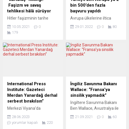
Faşizm ve savaş
bin 500’den fazla
tehlikesi hâlâ sürüyor
başvuru yapıldı
Hitler faşizminin tarihe
Avrupa ülkelerine iltica
gömülmesinin 76. Yılı
başvuruları yüksek
10.05.2021
0
29.01.2022
0
80
nedeniyle Stuttgart’ta
rakamlarda seyrediyor.
179
Savaşa ve Faşizme Karşı
Kasım 2021’de Afganistan,
Zafer Günü mitingi
Suriye ve Iraklılar
düzenlendi. DGB’nin
başvurularda ilk sıraları
düzenlediği gösteride
alırken Türkiye’den de
günümüzde savaş ve
Avrupa ülkelerine 2 bin 571
faşizm tehlikesinin devam
iltica başvurusu yapıldı.
ettiğine işaret edildi.
Avrupa Birliği İltica
İnsanlığın başına bela olan
Ajansı’nın (EUAA)
faşizm ve İkinci Paylaşım
açıklamasına göre Avrupa
International Press
İngiliz Savunma Bakanı
Savaşı, 55 milyon insanın
ülkelerine iltica başvuruları
Institute: Gazeteci
Wallace: “Fransa’ya
ölümü, bombalarla yerle bir
Kasım 2021’de yeniden
Merdan Yanardağ derhal
sinsilik yapmadık”
edilen şehirler ve büyük
yüksek bir seviyeye çıktı.
serbest bırakılsın”
İngiltere Savunma Bakanı
fedakârlıklar, kayıplar...
Malta’nın başkenti
Merkezi Viyana’da
Ben Wallace, Avustralya ile
Valletta’da paylaşılan
olan dünyanın en büyük
imzalanan denizaltı
verilere göre...
28.06.2023
21.09.2021
0
60
küresel basın cemiyeti
anlaşmasının arkasında bir
yorumlar kapalı
220
“International Press Institute
“sinsilik” olmadığını,