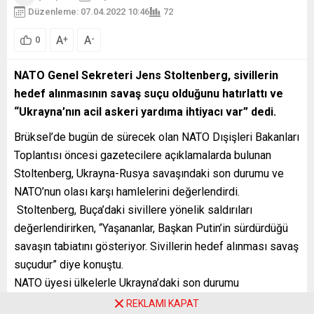
Düzenleme: 07.04.2022 10:46
72
A
A
+
-
0
NATO Genel Sekreteri Jens Stoltenberg, sivillerin
hedef alınmasının savaş suçu olduğunu hatırlattı ve
“Ukrayna’nın acil askeri yardıma ihtiyacı var” dedi.
Brüksel’de bugün de sürecek olan NATO Dışişleri Bakanları
Toplantısı öncesi gazetecilere açıklamalarda bulunan
Stoltenberg, Ukrayna-Rusya savaşındaki son durumu ve
NATO’nun olası karşı hamlelerini değerlendirdi.
Stoltenberg, Buça’daki sivillere yönelik saldırıları
değerlendirirken, “Yaşananlar, Başkan Putin’in sürdürdüğü
savaşın tabiatını gösteriyor. Sivillerin hedef alınması savaş
suçudur” diye konuştu.
NATO üyesi ülkelerle Ukrayna’daki son durumu
gözlemleyeceklerini aktaran Stoltenberg, sivilleri hedef
REKLAMI KAPAT