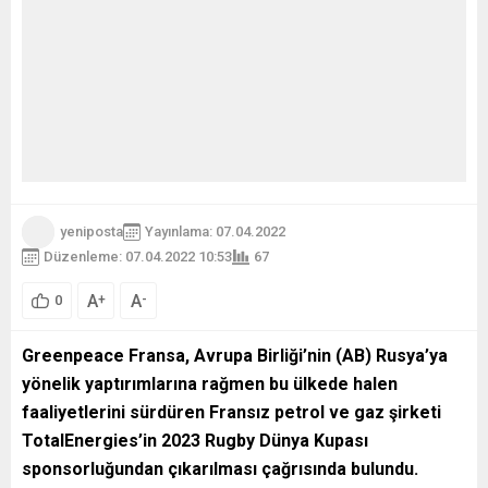
yeniposta
Yayınlama: 07.04.2022
Düzenleme: 07.04.2022 10:53
67
A
A
+
-
0
Greenpeace Fransa, Avrupa Birliği’nin (AB) Rusya’ya
yönelik yaptırımlarına rağmen bu ülkede halen
faaliyetlerini sürdüren Fransız petrol ve gaz şirketi
TotalEnergies’in 2023 Rugby Dünya Kupası
sponsorluğundan çıkarılması çağrısında bulundu.