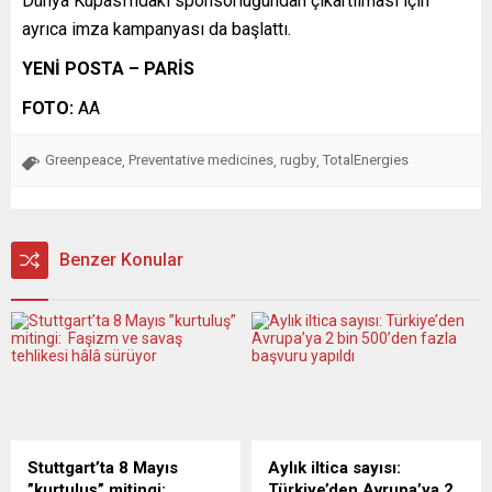
Dünya Kupası’ndaki sponsorluğundan çıkartılması için
ayrıca imza kampanyası da başlattı.
YENİ POSTA – PARİS
FOTO:
AA
Greenpeace
Preventative medicines
rugby
TotalEnergies
,
,
,
Benzer Konular
Stuttgart’ta 8 Mayıs
Aylık iltica sayısı:
”kurtuluş” mitingi:
Türkiye’den Avrupa’ya 2