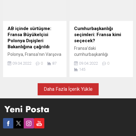
karşılayabilmek için
Cezar mı, General Charles
seçmeninden acil yardım
de Gaule mü, Napolyon mu
talebinde bulundu. Seçim
artık her neyse, genç ve
kampanyası sürecinde
yakışıklı cumhurbaşkanı ile
favori isimler arasında
beş yıllık sözleşmeyi belki
AB içinde sürtüşme:
Cumhurbaşkanlığı
gösterilen ve eski Fransa
uzatmayacak” diyen Prof.
Fransa Büyükelçisi
seçimleri: Fransa kimi
Cumhurbaşkanı Nicolas
Dr. M. Şehmus Güzel’e göre,
Polonya Dışişleri
seçecek?
Sarkozy’nin partisi
sandıktan bir sürpriz çıkması
Bakanlığına çağrıldı
Fransa’daki
Cumhuriyetçilerin (LR) adayı
da...
Polonya, Fransa’nın Varşova
cumhurbaşkanlığı
Pecresse, açıklanan resmi
Büyükelçisi Frederic Billet’i,
seçimlerinin ilk turuna ilişkin
olmayan sonuçlara göre
09.04.2022
0
87
09.04.2022
0
Fransa Cumhurbaşkanı
yapılan anketlere göre, ikinci
yüzde 4,78 oy...
145
Emmanuel Macron’un
tura kalma şansı en yüksek
Polonya Başbakanı Mateusz
olan adaylar görevdeki
Morawiecki hakkındaki
Macron ve aşırı sağcı Marine
Daha Fazla İçerik Yükle
açıklamaları nedeniyle
Le Pen. Avrupa basını
Dışişleri Bakanlığına çağırdı.
Fransa’daki seçim
Polonya Dışişleri Bakanlığı
kampanyasını eleştirirken,
Sözcüsü Łukasz Jasina,
gelecek sonuçları endişeyle
Twitter hesabında Dışişleri
takip ediyor. ZEIT ONLINE
Bakanı Zbigniew Rau’nun
(Almanya) AVRUPA
kararıyla Fransa’nın Varşova
DİKKATİNİ BURAYA
büyükelçisinin dışişleri
VERMELİ Zeit Online,