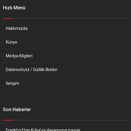
bakanlığına çağrıldığını
Rusya’ya karşı kurulan
Hızlı Menü
duyurdu. Macron,
ortak...
Morawiecki’nin daha önce
kendisi hakkında yaptığı
açıklamaların “temelsiz”...
Hakkımızda
Künye
Medya Bilgileri
Datenschutz / Gizlilik İlkeleri
İletişim
Son Haberler
Frankfurt’tan Küba’ya dayanışma mesajı