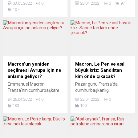
uyum artık bozuldu: Bu
Prof. Dr. M. Şehmus Güzel,
03.05.2022
0
28.04.2022
0
97
bölgelerde ilk turda
Fransa seçimlerinin
107
çoğunluk sol popülist Jean-
gizleyemediği bir gerçeğe
Luc Mélenchon’a oy
dikkat çekiyor: “Macron
verirken, ikinci turda Marine
2017’de “aşırı sağın gücünü
Le Pen oyların yüzde 58’ini
sıfırlamak” için iktidara
aldı. Fransa’daki
gelmek istediğini söyledi.
Cumhurbaşkanlığı seçimleri,
Beş yıl sonra durum ortada.
merkezin dağınık durumdaki
Irkçı parti ve toplumu
eski sömürgeleriyle
zehirleme faaliyeti
ilişkilerinde yaşanan derin
sıfırlanmadı. Irkçı partinin
Macron’un yeniden
Macron, Le Pen ve asıl
krizi de ortaya çıkardı. LE
oyları, tarihinde görülmedik
seçilmesi Avrupa için ne
büyük kriz: Sandıktan
FIGARO (Fransa) İŞ DE...
bir rakama ulaştı.”
anlama geliyor?
kim önde çıkacak?
Cumhurbaşkanlığı seçimi
Emmanuel Macron,
Pazar günü Fransa’da
ikinci turu 24 Nisan’da...
Fransa’nın cumhurbaşkanı
cumhurbaşkanlığı
olmaya devam edecek.
seçimlerinin ikinci tur
26.04.2022
0
22.04.2022
0
Seçimin ikinci turunda,
oylaması yapılacak. Son
133
100
ulaştığı yüzde 58,55’lik oy
anketlere göre görevdeki
oranıyla yarışı aşırı sağcı
Cumhurbaşkanı Emmanuel
rakibi Marine Le Pen’in
Macron, yüzde 55’le aşırı
(yüzde 41,45) çok önünde
sağda görülen rakibi Marine
bitirdi. Ancak aradaki fark,
Le Pen’in önünde. Le Pen