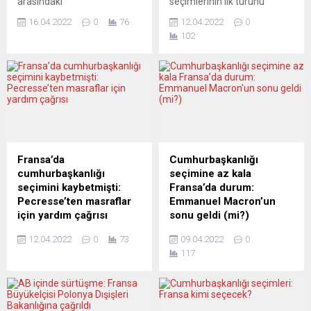
arasındaki
seçimlerinin ilk turunu
uygulandı”...
cumhurbaşkanlığı yarışında
beklendiği üzere Emmanuel
16.04.2022
0
76
12.04.2022
0
söylemler sertleşiyor.
Macron ve Marine Le Pen
102
Fransız seçmenlerin ikinci
kazandı. Oyların yüzde 97’si
turdaki oyları sadece
sayılmışken liberal Macron
Fransa’nın değil, Avrupa,
yüzde 27,6, aşırı sağcı rakibi
NATO ve Ukrayna’nın
yüzde 23,4 oya ulaştı.
geleceğini de etkileyebilir.
Böylece ikili, iki hafta sonra
Son anketlerin sonuçları
yapılacak ikinci tur
Cumhurbaşkanı Macron’un,
seçimlerde 2017’de olduğu
yüzde 54 ile önde olduğunu
gibi yine karşı karşıya
gösteriyor. Aradaki farkın az
gelecekler. Ancak Macron’un
Fransa’da
Cumhurbaşkanlığı
olması, seçim yarışının
arayı fazla...
cumhurbaşkanlığı
seçimine az kala
önümüzdeki günlerde daha
seçimini kaybetmişti:
Fransa’da durum:
da kızışacağına işaret
Pecresse’ten masraflar
Emmanuel Macron’un
ediyor....
için yardım çağrısı
sonu geldi (mi?)
Fransa cumhurbaşkanı
“Fransalı seçmenler,
12.04.2022
0
73
09.04.2022
0
seçimini oldukça düşük oy
yaşlanan Avrupa’nın kendini
117
alarak kaybeden merkez
vazgeçilmez sanan,
sağın adayı Valerie
herkese ders verici
Pecresse, seçim
devletinin burnundan kıl
kampanyası masraflarını
aldırmayan Jupiter mi,