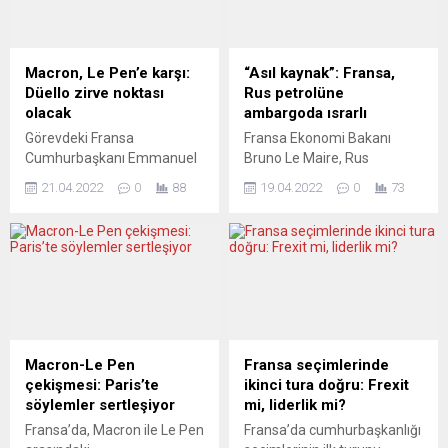
beş yıl önceki kapışmadan
zaferi Avrupa’yı dağıtabilir.
daha az. Avrupa basını
İlk oylamada solcu aday
sonuçları, haziran ayında
Mélenchon’a oy verenlerin,
Fransa’da yapılacak
seçim sonucu üzerinde
Macron, Le Pen’e karşı:
“Asıl kaynak”: Fransa,
parlamento seçimleri
belirleyici bir rol oynaması
Düello zirve noktası
Rus petrolüne
çerçevesinde yorumluyor.
bekleniyor. Avrupa basını,
olacak
ambargoda ısrarlı
L’OPINION (Fransa)...
Fransa’nın...
Görevdeki Fransa
Fransa Ekonomi Bakanı
Cumhurbaşkanı Emmanuel
Bruno Le Maire, Rus
Macron ile aşırı sağcı rakibi
petrolüne ambargo
21.04.2022
0
88
19.04.2022
0
73
Marine Le Pen, TV
uygulanmasını istediklerini
düellosunda kozlarını
belirtti. Ekonomi Bakanı
paylaşıyor. Anketler
Bruno Le Maire, Europe 1
seçmenin yüzde 70’inden
radyosunda yaptığı
fazlasının artık fikir
açıklamada, Rusya’nın
değiştirmek istemediğini
birkaç yıldır para kaynağının
gösterse de düello, pazar
gaz değil petrol olduğunu
günkü ikinci tur oylamadan
söyledi. “Cumhurbaşkanı
önceki zirve noktası olacak.
Emmanuel Macron ile her
Macron-Le Pen
Fransa seçimlerinde
Avrupa basınına endişe
zaman kömüre ve Rus
çekişmesi: Paris’te
ikinci tura doğru: Frexit
hâkim görünüyor. LA
petrolüne ambargo
söylemler sertleşiyor
mi, liderlik mi?
STAMPA (İtalya) ARTIK
uygulanmasını istediğimizi
Fransa’da, Macron ile Le Pen
Fransa’da cumhurbaşkanlığı
AYNI ADAYLAR DEĞİLLER...
söyledik. Kömüre ambargo