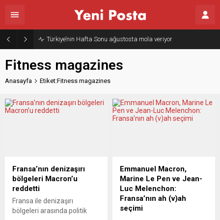
Türkiye’nin Hafta Sonu ağustosta mola veriyor
Fitness magazines
Anasayfa
Etiket:Fitness magazines
Fransa’nın denizaşırı
Emmanuel Macron,
bölgeleri Macron’u
Marine Le Pen ve Jean-
reddetti
Luc Melenchon:
Fransa’nın ah (v)ah
Fransa ile denizaşırı
seçimi
bölgeleri arasında politik