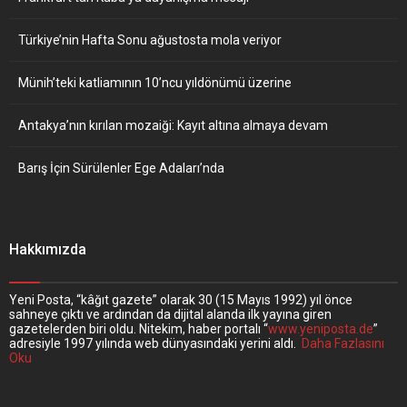
Türkiye’nin Hafta Sonu ağustosta mola veriyor
Münih’teki katliamının 10’ncu yıldönümü üzerine
Antakya’nın kırılan mozaiği: Kayıt altına almaya devam
Barış İçin Sürülenler Ege Adaları’nda
Hakkımızda
Yeni Posta, “kâğıt gazete” olarak 30 (15 Mayıs 1992) yıl önce
sahneye çıktı ve ardından da dijital alanda ilk yayına giren
gazetelerden biri oldu. Nitekim, haber portalı “
www.yeniposta.de
”
adresiyle 1997 yılında web dünyasındaki yerini aldı.
Daha Fazlasını
Oku