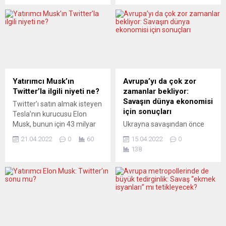
şimdilik uzlaşmaya vardı.
devraldı. Yönetim kurulu
Yasayla çevrimiçi
daha önce bunu
platformlar, pazaryerleri ve
engellemeye çalışmış olsa
arama motorları, yasa dışı
da, Twitter pazartesi günü
içerik, yanlış bilgi ve
satışın gerçekleştiğini
ürünlerin yayılmamasını ya
duyurdu. Dünyanın en
da sunulmamasını
zengin insanının şimdi de
sağlamakla yükümlü
Twitter’ı borsadan çekerek
Yatırımcı Musk’ın
Avrupa’yı da çok zor
kılınıyor. Denetim görevi ise
kendi istediği gibi yeniden
Twitter’la ilgili niyeti ne?
zamanlar bekliyor:
AB Komisyonu ve üye
tasarlayacak olması,
Savaşın dünya ekonomisi
Twitter’ı satın almak isteyen
devletlerin sorumluluğunda
düşünce özgürlüğü, güç ve...
için sonuçları
Tesla’nın kurucusu Elon
olacak. Medyanın tepkisi
Musk, bunun için 43 milyar
Ukrayna savaşından önce
ekseriyetle...
ABD doları teklif etti. Elon
zaten yüksek olan enerji
21.04.2022
0
60
15.04.2022
0
Musk, daha önce de Twitter
fiyatları daha da artarken,
138
hisselerinin yüzde 9,2’sini
birçok Avrupa ülkesinde
satın alarak çevrimiçi
enflasyon şu anda yüzde
platformun en büyük
7’yi aşmış durumda. Rusya
hissedarı haline gelmişti.
ve Ukrayna’nın başlıca
Multimilyarder yatırımcı,
üreticileri olduğu buğday ve
Twitter’ın ifade özgürlüğünü
ayçiçek yağı başta olmak
kısıtladığı konusunda
üzere gıda fiyatları da
defalarca eleştiride
yükselmeye devam ediyor.