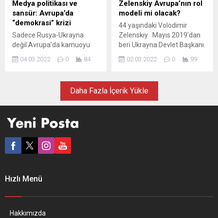
Medya politikası ve
Zelenskiy Avrupa’nın rol
ise varoluşlarını riske
edeceğini duyurdu Rusya
sansür: Avrupa’da
modeli mi olacak?
atmamak adına baskıya
Devlet Başkanı Vladimir
“demokrasi” krizi
44 yaşındaki Volodimir
kısmen boyun...
Putin’in, Rusya-Ukrayna
Sadece Rusya-Ukrayna
Zelenskiy Mayıs 2019’dan
savaşına ilişkin “sahte bilgi
değil Avrupa’da kamuoyu
beri Ukrayna Devlet Başkanı.
yayanlara” 15 yıla kadar
etrafında da bir savaş
Hukuk eğitimi alan Zelenskiy
hapis cezası öngören...
04.03.2022
0
84
02.03.2022
0
99
kopuyor. AB ve İngiltere
daha önce komedyen ve
Rusya’nın Batı’da
kabare oyuncusu olarak
propaganda yapmasını
çalışmıştı. Putin’in
Daha Fazla İçerik Yükle
önlemek için Rus devlet
acımasızlığının adını cesurca
medyası RT ve Sputnik’in
ve açıkça koyarak bunun
yayınlarını engelledi.
karşısında Batı’ya
Kremlin ise Rusya’daki
dayanışma çağrısında
hükümete muhalif kanalları
bulunması, Avrupa basınının
yasaklıyor ve yasaları
da hayranlıkla belirttiği
katılaştırıyor. Demokrasinin
üzere onu yalnızca kendi
beşiği Avrupa’da
halkı için bir “rol...
silahlanmadan enerji
Hızlı Menü
politikalarına, basın ve ifade
özgürlüğüne dek peş peşe...
Hakkımızda