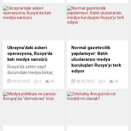
krizin etkilerini büyümenin
ABD’li muhabir Brent
yavaşlaması, ticaret
Renaud otomobiline açılan
kesintileri yaşanması ve
ateş sonucu hayatını
enflasyonun yükselmesi
kaybederken, bir
şeklinde hissedeceğini
meslektaşıyla birlikte
söylüyor. Başarısızlıkları
Ukraynalı sürücü de
tespit eden yorumcular,
yaralandı. Savaşı
harekete geçme çağrısında
haberleştirmek için giderek
Ukrayna’daki askeri
Normal gazetecilik
bulunuyor. DIE PRESSE
daha zor hale gelen koşullar,
operasyona, Rusya’da
yapılamıyor: Batılı
(Avusturya) AVRUPA
yorumcuları görev tanımları
katı medya sansürü
uluslararası medya
BORÇLA UCUZ GIDA
üzerine düşünmeye sevk
kuruluşları Rusya’yı terk
Rusya’da zaten zayıf
ÜRETİYOR Die Presse,
ediyor. LA STAMPA...
ediyor
durumdaki medya birkaç
Putin’in savaşının...
gün içinde Kremlin çizgisine
Bloomberg, Rusya’nın yeni
09.03.2022
0
63
06.03.2022
0
56
çekildi: Ordu ve Ukrayna’daki
medya düzenlemesinin, bu
askeri faaliyetler hakkında
ülkede normal gazetecilik
resmi açıklamaların ötesine
yapmalarını imkânsız hale
geçen haber ve yorumlar
getirdiğini açıkladı. BBC,
yapmak yasaklandı. Geriye
çalışmalarını geçici olarak
kalan Echo Moskwy ve TV
askıya almaktan başka
Doschd gibi eleştirel medya
seçenek bırakılmadığını,
kuruluşları önce engellendi,
Rusça servisinin de Rusya
ardından kapatıldı. Diğerleri
dışından çalışmaya devam