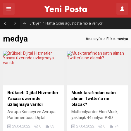
Türkiye’nin Hafta Sonu ağustosta mola veriyor
medya
Anasayfa
Etiket:medya
Brüksel: Dijital Hizmetler
Musk tarafından satın
Yasası üzerinde
alınan Twitter’a ne
uzlaşmaya varıldı
olacak?
Avrupa Konseyi ve Avrupa
Multimilyarder Elon Musk,
Parlamentosu, Dijital
yaklaşık 44 milyar ABD
Hizmetler Yasası (Digital
doları (yaklaşık 40 milyar
29.04.2022
0
83
27.04.2022
0
74
Services Act) üzerinde
avro) karşılığında Twitter’ı