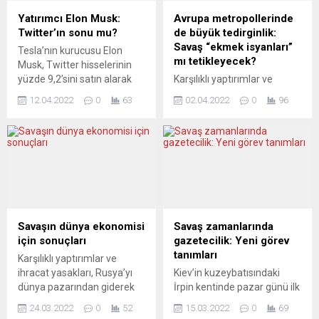
bulunmuştu. Yorumcular,
Avrupa medyasında
Yatırımcı Elon Musk:
Avrupa metropollerinde
hizmetin geleceğinden
yorumcular, değişen
Twitter’ın sonu mu?
de büyük tedirginlik:
endişeli. POLITIKEN...
derecelerde olsa da ciddi
Savaş “ekmek isyanları”
Tesla’nın kurucusu Elon
bir...
mı tetikleyecek?
Musk, Twitter hisselerinin
yüzde 9,2’sini satın alarak
Karşılıklı yaptırımlar ve
çevrimiçi platformun en
ihracat yasaklarının,
12.04.2022
0
63
02.04.2022
0
96
büyük hissedarı haline geldi.
Rusya’yı dünya pazarından
Ancak Musk, denetleme
giderek daha fazla kopardığı
kurulu üyesi olmama kararı
iddia ediliyor. Ama dünya
aldı. Multimilyarder
pazarı ve özellikle Avrupa
yatırımcı, hizmetin ifade
ekonomisi, beklenmedik bir
özgürlüğünü kısıtladığı
darbeyle karşı karşıya
konusunda defalarca kez
kaldığını da anlamaya
eleştiride bulunmuştu.
başladı. Endişe derinleşiyor.
Yorumcular, gelecekte
Ukrayna savaşından önce
Savaşın dünya ekonomisi
Savaş zamanlarında
Twitter’ı nelerin beklediği
zaten yüksek olan enerji
için sonuçları
gazetecilik: Yeni görev
konusunda şüpheli. ECO –
fiyatları daha da artarken,
tanımları
Karşılıklı yaptırımlar ve
ECONOMIA ONLINE
Rusya ve Ukrayna’nın
ihracat yasakları, Rusya’yı
Kiev’in kuzeybatısındaki
(Portekiz) BİR...
başlıca üreticileri olduğu...
dünya pazarından giderek
İrpin kentinde pazar günü ilk
daha fazla koparıyor. IMF,
kez yabancı bir gazeteci
24.03.2022
0
52
15.03.2022
0
69
tüm küresel ekonominin
öldürüldü. 50 yaşındaki