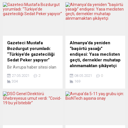
Gazeteci Mustafa
Almanya’da yeniden
Bozdurgut yorumladı:
“başörtü yasağı”
“Türkiye’de gazeteciliği
endişesi: Yasa meclisten
Sedat Peker yapıyor”
geçti, dernekler muhatap
alınmamaktan şikâyetçi
Bir Avrupa haber sitesi olan
www.yeniposta.net’in
Almanya’da memurların dış
27.05.2021
2
08.05.2021
0
yayıncısı Mustafa
görünümü düzenleyen ve
304
169
Bozdurgut İçişleri Bakanı
özellikle Müslüman
Süleyman Soylu’nun
dernekler tarafından
Habertürk kanalında katıldığı
eleştirilen yasal düzenleme,
programla ilgili sert
Federal Eyalet Temsilciler
eleştirilerde bulunarak
Meclisi’nden geçti.
“Gazetecilik yapmazsanız
Memurlarının dövme,
Sedat Peker Türkiye’de çıkar
piercing, sakal veya diğer
gazetecilik yapar” dedi.
vücut takılarına ne ölçüde