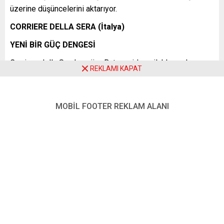
üzerine düşüncelerini aktarıyor.
CORRIERE DELLA SERA (İtalya)
YENİ BİR GÜÇ DENGESİ
Corriere della Sera’ya göre Batı yeniden silahlanmak
REKLAMI KAPAT
zorunda kalacak:
“Putin, Kiev’de bir kukla hükümet kurmayı başarana ya da
MOBİL FOOTER REKLAM ALANI
Çin, ona baskı yapıp durmaya zorlayana kadar durmayacak.
… Bu kadar ölüm ve yıkım sonrasında silahlar nihayet
sustuğunda, Avrupa hükümetleri her koşulda halka
Avrupa’daki güç dengesinin sonsuza değin değiştiğini
açıklayabilecek durumda olmalı. … Hükümetler, er ya da
geç bir savaş çıkmasını istemiyorsak, güçlü ve güvenilir bir
caydırıcılığa sahip olmamız gerektiğini seçmenlerine
anlatmalı.”
JORNAL DE NOTÍCİAS (Portekiz)