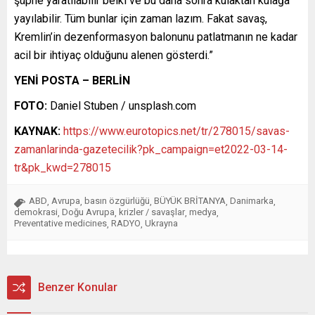
şüphe yaratılabilir belki ve bu daha sonra kulaktan kulağa
yayılabilir. Tüm bunlar için zaman lazım. Fakat savaş,
Kremlin’in dezenformasyon balonunu patlatmanın ne kadar
acil bir ihtiyaç olduğunu alenen gösterdi.”
YENİ POSTA – BERLİN
FOTO:
Daniel Stuben / unsplash.com
KAYNAK:
https://www.eurotopics.net/tr/278015/savas-
zamanlarinda-gazetecilik?pk_campaign=et2022-03-14-
tr&pk_kwd=278015
ABD
Avrupa
basın özgürlüğü
BÜYÜK BRİTANYA
Danimarka
,
,
,
,
,
demokrasi
Doğu Avrupa
krizler / savaşlar
medya
,
,
,
,
Preventative medicines
RADYO
Ukrayna
,
,
Benzer Konular