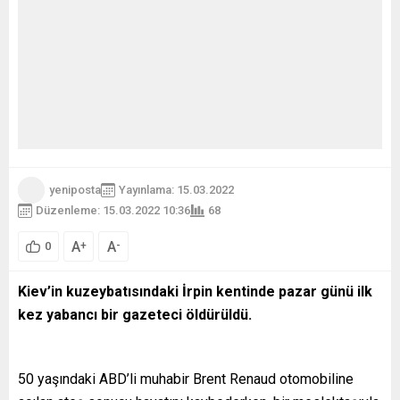
yeniposta
Yayınlama: 15.03.2022
Düzenleme: 15.03.2022 10:36
68
A
A
+
-
0
Kiev’in kuzeybatısındaki İrpin kentinde pazar günü ilk
kez yabancı bir gazeteci öldürüldü.
50 yaşındaki ABD’li muhabir Brent Renaud otomobiline