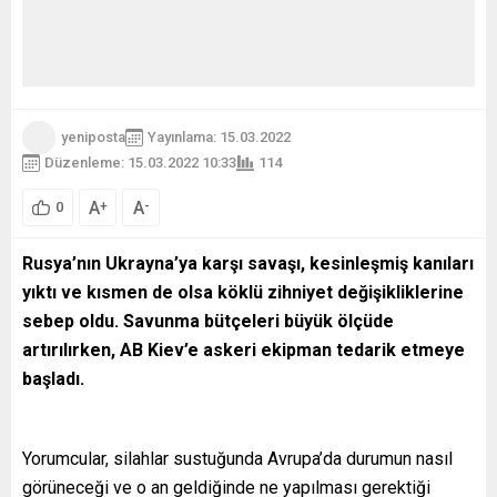
yeniposta
Yayınlama: 15.03.2022
Düzenleme: 15.03.2022 10:33
114
A
A
+
-
0
Rusya’nın Ukrayna’ya karşı savaşı, kesinleşmiş kanıları
yıktı ve kısmen de olsa köklü zihniyet değişikliklerine
sebep oldu. Savunma bütçeleri büyük ölçüde
artırılırken, AB Kiev’e askeri ekipman tedarik etmeye
başladı.
Yorumcular, silahlar sustuğunda Avrupa’da durumun nasıl
görüneceği ve o an geldiğinde ne yapılması gerektiği