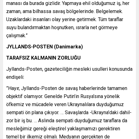
manası da burada gizlidir. Yapmaya ehil olduğumuz iş, her
zaman, ama bilhassa savaş bölgelerinde. Belgelemek.
Uzaklardaki insanları olay yerine getirmek. Tüm taraflar
suyu bulandırmaktan hoşnutken, ısrarla net görmeye
çalışmak.”
JYLLANDS-POSTEN (Danimarka)
TARAFSIZ KALMANIN ZORLUĞU
Jyllands-Posten, gazeteciliğin mesleki usulleri konusunda
endişeli:
”Hayır, Jyllands-Posten de savaş haberlerinde tamamen
objektif olamıyor. Genelde Putin’in Rusya’sına yönelik
öfkemiz ve mücadele veren Ukraynalılara duyduğumuz
sempati ön plana çıkıyor. … Savaşlarda -Ukrayna’daki dahil-
zor bir iş bu. … Aslında sempati duyduğumuz taraflara da
mesleğimiz gereği eleştirel yaklaşmamızı gerektiren
temel bir ilkemiz olmalı. Medyanın gerçekten de