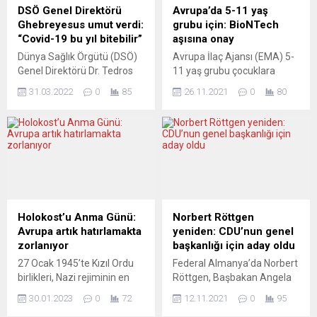
Organize suç örgütü lideri
izin verildiğine ilişkin
DSÖ Genel Direktörü
Avrupa’da 5-11 yaş
Sedat Peker’in iktidar-
düzenlemeler içeren
Ghebreyesus umut verdi:
grubu için: BioNTech
mafya ilişkilerini gözler
yasada, dini ve ideolojik
“Covid-19 bu yıl bitebilir”
aşısına onay
önüne seren ifşaatı
çağrışım içeren işaretlerin
Dünya Sağlık Örgütü (DSÖ)
Avrupa İlaç Ajansı (EMA) 5-
Almanya’da da yankı
“memurun görevini tarafsız
Genel Direktörü Dr. Tedros
11 yaş grubu çocuklara
yaratmaya devam ediyor.
yerine getirmesinde nesnel
Adhanom Ghebreyesus,
BioNTech/ Pfizer aşısının
Açık toplum...
olarak güven zedelemesine
31.03.2022
0
85
26.11.2021
0
80
“Covid-19 bu yıl bitebilir ve
uygulanmasını onayladı.
yol...
bu bizim için sonuncu
Böylece ilaç otoritesi
olmalıdır” dedi. Örgütün
kıtadaki milyonlarca
Cenevre merkezindeki basın
ilköğretim çağındaki
toplantısında konuşan
çocuğun aşılanmasının
Ghebreyesus, DSÖ’nün
yolunu açtı. Avrupa İlaç
2022’de Covid-19’un küresel
Ajansı (EMA) 5-11 yaş
acil durumunu
grubunda olan çocuklara
sonlandırmaya yönelik
BioNTech/Pfizer aşısının
Holokost’u Anma Günü:
Norbert Röttgen
yayımladığı planın
uygulanmasını onayladı.
Avrupa artık hatırlamakta
yeniden: CDU’nun genel
detaylarını paylaşarak,
Onay ile beraber kıtadaki
zorlanıyor
başkanlığı için aday oldu
Ukrayna ve Etiyopya’daki
milyonlarca ilk öğretim
27 Ocak 1945’te Kızıl Ordu
Federal Almanya’da Norbert
insani durumu değerlendirdi.
çağında çocuğun aşı olması
birlikleri, Nazi rejiminin en
Röttgen, Başbakan Angela
Ghebreyesus, “2022’de
için...
büyük imha kampı
Merkel’in başbakanlığı
Covid-19...
30.01.2023
0
72
12.11.2021
0
95
Auschwitz-Birkenau’yu
devretmeye hazırlandığı bu