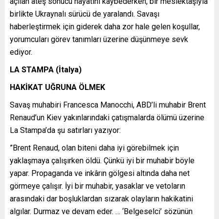
açılan ateş sonucu hayatını kaybederken, bir meslektaşıyla
birlikte Ukraynalı sürücü de yaralandı. Savaşı
haberleştirmek için giderek daha zor hale gelen koşullar,
yorumcuları görev tanımları üzerine düşünmeye sevk
ediyor.
LA STAMPA (İtalya)
HAKİKAT UĞRUNA ÖLMEK
Savaş muhabiri Francesca Manocchi, ABD’li muhabir Brent
Renaud’un Kiev yakınlarındaki çatışmalarda ölümü üzerine
La Stampa’da şu satırları yazıyor:
”Brent Renaud, olan biteni daha iyi görebilmek için
yaklaşmaya çalışırken öldü. Çünkü iyi bir muhabir böyle
yapar. Propaganda ve inkârın gölgesi altında daha net
görmeye çalışır. İyi bir muhabir, yasaklar ve vetoların
arasındaki dar boşluklardan sızarak olayların hakikatini
algılar. Durmaz ve devam eder. … ‘Belgeselci’ sözünün