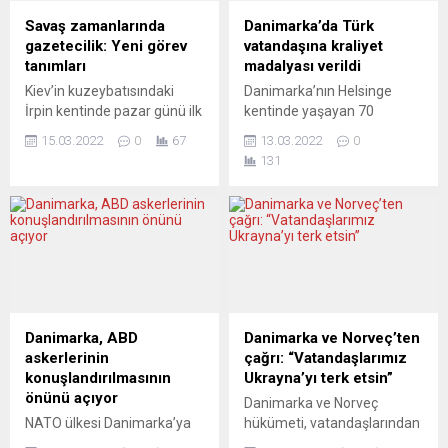
silahlanma hakkında ne
cezasına çarptırıldı. Avrupa
Savaş zamanlarında
Danimarka’da Türk
düşünüyor? Yaşanan
basını eylemi takdirle
gazetecilik: Yeni görev
vatandaşına kraliyet
tartışmalar, yorum...
karşılıyor. NOVAYA GAZETA
tanımları
madalyası verildi
(Rusya) TARİH
Kiev’in kuzeybatısındaki
Danimarka’nın Helsinge
KİTAPLARINA...
İrpin kentinde pazar günü ilk
kentinde yaşayan 70
kez yabancı bir gazeteci
yaşındaki Türk vatandaşı
15.03.2022
0
67
13.03.2022
0
öldürüldü. 50 yaşındaki
Mustafa Çolak, Danimarka
131
ABD’li muhabir Brent
Kraliçesi 2. Margrethe
Renaud otomobiline açılan
tarafından kraliyet liyakat
ateş sonucu hayatını
ödülü olan “uzun hizmet
kaybederken, bir
madalyasına” layık görüldü.
meslektaşıyla birlikte
Çolak, AA muhabirine
Ukraynalı sürücü de
yaptığı açıklamada,
yaralandı. Savaşı
madalyayı almaktan
haberleştirmek için giderek
duyduğu memnuniyeti dile
daha zor hale gelen koşullar,
getirerek, aynı iş yerinde 41
Danimarka, ABD
Danimarka ve Norveç’ten
yorumcuları görev tanımları
yıl hastalık izni bile
askerlerinin
çağrı: “Vatandaşlarımız
üzerine düşünmeye sevk
kullanmadan çalıştığı için
konuşlandırılmasının
Ukrayna’yı terk etsin”
ediyor. LA STAMPA...
kraliyet ailesi tarafından...
önünü açıyor
Danimarka ve Norveç
NATO ülkesi Danimarka’ya
hükümeti, vatandaşlarından
ileride ABD askerleri de
48 saat içinde harekete