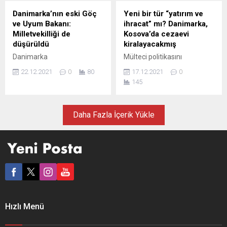
belirtildi. Danimarka devlet
Açıklamada, çiftlikte birçok
Danimarka’nın eski Göç
Yeni bir tür “yatırım ve
televizyonu Findsen’in
hindinin ölmesinin ardından
ve Uyum Bakanı:
ihracat” mı? Danimarka,
sızdırdığı gizli bilginin,
alınan örneklerde kuş gribi
Milletvekilliği de
Kosova’da cezaevi
2021’de 3 ayrı habere konu
virüsü saptandığı...
düşürüldü
kiralayacakmış
olduğunu duyurdu. Basına
Danimarka
Mülteci politikasını
sızdırılan bilgi...
Parlamentosunda bağımsız
sertleştiren Danimarka
22.12.2021
0
80
17.12.2021
0
milletvekili olarak görev
hükümeti, Kosova’da
145
yapan eski Göç ve Uyum
cezaevi kiralamayı planlıyor.
Bakanı Inger Stoejberg’e
Kopenhag’ın kiraladığı
hapis cezası geldi,
koğuşlara sınırdışı edilmeyi
Daha Fazla İçerik Yükle
milletvekilliği düşürüldü.
bekleyenleri göndereceği
Yüce Divan’da 13 Aralık’ta
belirtiliyor. Danimarka
yargılanan ve sığınmacı 23
hükümeti, kendi
genç çifti ayırmaktan 60 gün
hapishanelerindeki 300
hapis cezasına çarptırılan
tutukluyu Kosova’daki
Stoejberg, parlamentodan
cezaevlerinde yer kiralayıp
da ihraç edilerek
nakletmeyi planlıyor. DW
milletvekilliği düşürüldü.
Türkçe’nin bir haberine göre,
Bugün parlamentodan
Danimarka Adalet Bakanı
Hızlı Menü
yapılan oylamada
Nick Hækkerup, ülkedeki
milletvekillerin büyük
diğer partilerin