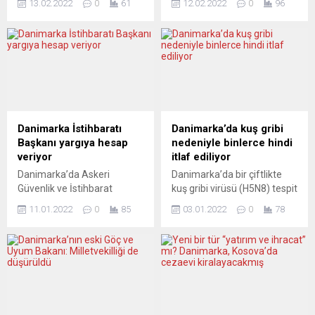
13.02.2022
0
61
12.02.2022
0
96
konuşlandırılabilir.
geçmelerini istedi.
Başbakan Mette
Danimarka Dışişleri
Frederiksen bu sıralar
Bakanlığından yapılan
Washington ile yeni bir
açıklamada, Danimarkalılara
savunma işbirliği anlaşması
48 saat içinde Ukrayna’yı
üzerinde müzakerelerde
terk etmeleri tavsiye edildi.
bulunuyor. Yorumcuların
Danimarka Dışişleri Bakanı
tamamı bu konuda kayıtsız
Jeppe Kofod ise yaptığı
şartsız olumlu görüşe sahip
basın toplantısında,
Danimarka İstihbaratı
Danimarka’da kuş gribi
değil. BERLİNGSKE
“Rusya’nın mantıksız ve
Başkanı yargıya hesap
nedeniyle binlerce hindi
(Danimarka) YENİ
çılgınlık derecesinde
veriyor
itlaf ediliyor
TEHDİTLERE YENİ GÜÇLE
Ukrayna’ya yönelik
Danimarka’da Askeri
Danimarka’da bir çiftlikte
YANIT VERMELİ
tehditlerinden endişe
Güvenlik ve İstihbarat
kuş gribi virüsü (H5N8) tespit
Özellikle Ukrayna
duyuyoruz” dedi. Kofod,
Teşkilatı (FE) Başkanı Lars
edilmesinin ardından 36 bin
krizi bakımından planları
diğer ülkeler gibi...
11.01.2022
0
85
03.01.2022
0
78
Findsen’in basına gizli bilgi
hindinin itlaf edilmeye
memnuniyetle karşılıyor
sızdırmaktan yargılandığı
başlandığı bildirildi.
Berlingske: “Dış...
açıklandı. FE Başkanı
Danimarka Gıda ve Kontrol
Findsen’in Aralık 2021’den
İdaresinden yapılan
bu yana tutuklu olduğu ve
açıklamaya göre, Lolland
Kopenhag Şehir
Adası’nda 36 bin hindinin
Mahkemesi’nde
bulunduğu bir çiftlikte kuş
yargılanmaya başladığı
gribi virüsüne rastlandı.