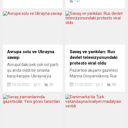
143
Danimarkalı aşırı sağcı Sıkı
eden 3 göstericinin polisin
Yön Partisi (Stram Kurs)
açtığı ateş sonucu
lideri Rasmus Paludan’ın
yaralandığı bildirildi.
Kuran-ı Kerim yakma
Danimarkalı aşırı sağcı Sıkı
provokasyonunu eleştirmesi
Yön Partisi (Stram Kurs)
nedeniyle işinden
lideri Rasmus Paludan’ın
uzaklaştırıldı. SVT’nin Batı
İsveç’in çeşitli kentlerinde
Bölgesi Haber Müdürü
polis korumasında Kuran-ı
Anton Svendsen, söz
Kerim yakmasına tepkiler
Avrupa solu ve Ukrayna
Savaş ve yankıları: Rus
konusu olay hakkında
devam ediyor. Ülkenin
savaşı
devlet televizyonundaki
soruşturmanın bittiğini ve
Expressen gazetesinin
protesto viral oldu
Avrupa’daki pek çok sol parti
muhabirin SVT’nin
haberinde, Norrköpin’de
şu anda ciddi bir sınavla
Pazartesi akşamı gazeteci
tarafsızlık ilkesine zarar
Paludan’ı protesto eden bir
karşı karşıya: Ukrayna’ya
Marina Ovsyannikova, Rus
verdiğinin anlaşıldığını
grup...
karşı bir taarruz savaşı
devlet televizyonu Kanal 1’in
söyledi. Svendsen,...
14.04.2022
0
90
17.03.2022
0
98
yürüten, ancak Sovyetler
ana haber bülteninde elinde
Birliği’nin halefi ve
savaş karşıtı sloganlar yazılı
dolayısıyla Avrupa’yı
bir afiş olduğu halde
faşizmden kurtaran ülke
kameraların önüne atladı.
olarak görülen Rusya’ya
Görüntüye girişi birkaç
karşı nasıl bir pozisyon
saniye sürse de milyonlarca
alıyorlar? Avrupa solu,
kişi tarafından izlendi.
NATO, silah sevkiyatları ve
Ovsyannikova şimdilik para