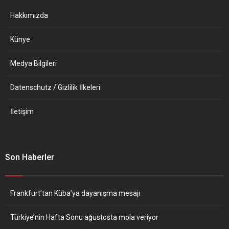
çoğunluğu...
temsilcileriyle görüştükten
bu konuda Kosova ile
Hakkımızda
anlaşma...
Künye
Medya Bilgileri
Datenschutz / Gizlilik İlkeleri
İletişim
Son Haberler
Frankfurt’tan Küba’ya dayanışma mesajı
Türkiye’nin Hafta Sonu ağustosta mola veriyor