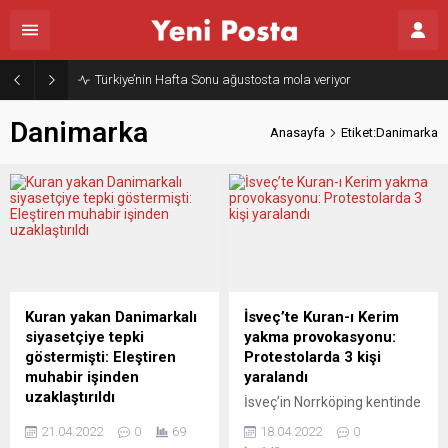
Türkiye’nin Hafta Sonu ağustosta mola veriyor
Danimarka
Anasayfa
Etiket:Danimarka
Kuran yakan Danimarkalı
İsveç’te Kuran-ı Kerim
siyasetçiye tepki
yakma provokasyonu:
göstermişti: Eleştiren
Protestolarda 3 kişi
muhabir işinden
yaralandı
uzaklaştırıldı
İsveç’in Norrköping kentinde
İsveç devlet televizyonu
Kur’an-ı Kerim yakma
21.04.2022
0
69
18.04.2022
0
SVT’nin İsveçli bir muhabiri,
provokasyonunu protesto