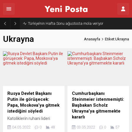
Türkiye’nin Hafta Sonu ağustosta mola veriyor
Ukrayna
Anasayfa
Etiket:Ukrayna
Rusya Devlet Başkanı
Cumhurbaşkanı
Putin ile görüşecek:
Steinmeier istenmemişti:
Papa, Moskova’ya gitmek
Başbakan Scholz
istediğini söyledi
Ukrayna’ya gitmemekte
kararlı
Katoliklerin ruhani lideri
Papa Franciscus, Ukrayna-
Almanya Başbakanı Olaf
04.05.2022
0
48
03.05.2022
0
57
Rusya Savaşı’nı durdurmak
Scholz, Cumhurbaşkanı