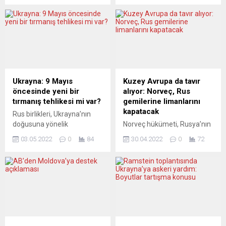
üzere Moskova’da Rusya
Frank-Walter Steinmeier’in
Devlet Başkanı Vladimir
Ukrayna’ya ziyaret talebinin
Putin ile görüşmek istediğini
reddedilmesinin, kendisinin
belirterek, “Bu kadar vahşet
bu ülkeyi ziyaret etmesinin
nasıl durdurulamaz” dedi.
önünde bir engel teşkil
Papa, İtalyan Corriere della
ettiğini söyledi. Başbakan
Sera gazetesine verdiği
Scholz, ZDF televizyon
demeçte, Rusya’nın
kanalında Ukrayna’daki
Ukrayna: 9 Mayıs
Kuzey Avrupa da tavır
Ukrayna’ya 24 Şubat’ta
savaşa ilişkin soruları
öncesinde yeni bir
alıyor: Norveç, Rus
açtığı savaşın ilk gününde
yanıtlarken, Almanya
tırmanış tehlikesi mi var?
gemilerine limanlarını
Rusya’nın Vatikan
Cumhurbaşkanı’nın
kapatacak
Rus birlikleri, Ukrayna’nın
Büyükelçisi’ne gittiğini
ziyaretinin reddedilmesinin
doğusuna yönelik
Norveç hükümeti, Rusya’nın
anımsatarak, “Büyükelçiliğe
kayda değer bir olay
saldırılarına devam ediyor.
Ukrayna’ya saldırılarından
giderek, tüm...
olduğunu hatırlattı. Scholz,
03.05.2022
0
84
30.04.2022
0
72
Sivillerin Mariupol’dan
ötürü Rus gemilerine
Cumhurbaşkanı
tahliyesi için verilen kısa
limanlarını kapatma kararı
Steinmeier’in Ukrayna’ya
ateşkese rağmen, Nazi
aldı. Devlet televizyonu
ziyaret talebinin
Almanyası’na karşı
NRK’de yayınlanan bir
reddedilmesinin...
kazanılan zaferin 9
haberde, Norveç
Mayıs’taki yıldönümü
hükümetinin, Rusya’ya karşı
yaklaşırken Putin’in
yeni yaptırımlar
eylemlerine yönelik
uygulayacağı ve bu
endişeler artıyor.
kapsamda ülkedeki