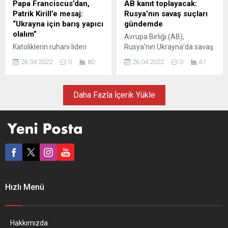
Papa Franciscus’dan,
AB kanıt toplayacak:
gözüküyor. LA STAMPA
basını sonuçtan memnun
Patrik Kirill’e mesaj:
Rusya’nın savaş suçları
(İtalya) TEHLİKELİ NİYETLER
olmakla birlikte, uyanık
“Ukrayna için barış yapıcı
gündemde
La...
olunması çağrısında
olalım”
Avrupa Birliği (AB),
bulunuyor. NÉPSZAVA
Katoliklerin ruhani lideri
Rusya’nın Ukrayna’da savaş
(Macaristan) HALK...
Papa Franciscus, Rus
suçu işlediğine dair kanıt
26.04.2022
0
80
26.04.2022
0
61
Ortodoks Kilisesi lideri Patrik
toplamak için AB Ceza
Kirill’e Ukrayna için barışçı bir
Yargılaması İşbirliği
rol üstlenebilecekleri
Kurumunun (Eurojust)
Daha Fazla İçerik Yükle
mesajını verdi. Vatikan’a
yetkisinin güçlendirilmesi
yakın basın organlarında yer
amacıyla teklif sundu. AB
alan habere göre, Papa,
Komisyonu’ndan yapılan
Ortodoksların 24 Nisan’da
açıklamaya göre, Eurojust
kutladığı Paskalya Bayramı
adlı kurumun yetkisinin
dolayısıyla Patrik Kirill’e
artırılmasıyla Ukrayna’daki
bayram tebrik mesajı
savaş suçlarına ilişkin
gönderdi. Katoliklerin ruhani
delillerinin toplanması,
lideri, mesajında,
korunması ve paylaşılması
Hızlı Menü
Ukrayna’daki savaşa işaret
konusundaki yasal çerçeve
ederek,...
hazırlanmış olacak. Eurojust,
çalışmalarında...
Hakkımızda