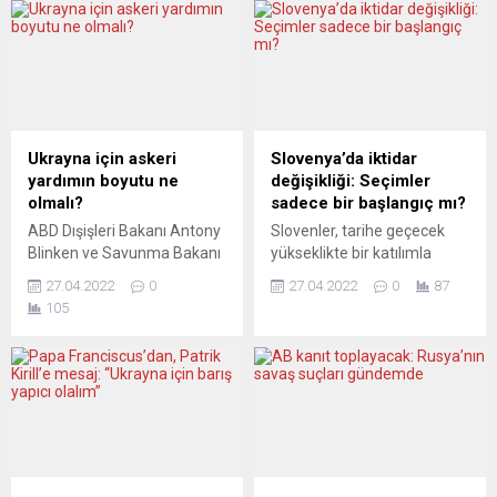
ödeme modeline karşı
AB’dekilerle eşleştirerek
çıkmaları halinde diğer
savaşın hasarını onarma
ülkelerin de doğalgazını
teklifini desteklediğini
keseceğini bildirdi. Öte
duyurdu. AB Bölgeler
yandan AB Komisyonu
Komitesi, Brüksel’de
Başkanı von der Leyen,
149’uncu Genel Kurul
doğrudan rubleyle ödeme
toplantısını düzenledi. İki
Ukrayna için askeri
Slovenya’da iktidar
yapan şirketlerin, AB
gün sürecek toplantının ilk
yardımın boyutu ne
değişikliği: Seçimler
yaptırımlarını ihlal ettikleri
oturumuna AB
olmalı?
sadece bir başlangıç mı?
için bunun sonucuna
Komisyonu’nun kriz
ABD Dışişleri Bakanı Antony
Slovenler, tarihe geçecek
hazırlıklı olması gerektiğini
yönetiminden sorumlu üyesi
Blinken ve Savunma Bakanı
yükseklikte bir katılımla
açıkça ifade etti....
Janez Lanercic,
Lloyd Austin, Ukrayna Devlet
geçtiğimiz pazar günü
Komisyonun Ukrayna
27.04.2022
0
27.04.2022
0
87
Başkanı Volodimir Zelenskiy
oyunu yeşil-liberal parti
halkının yanında...
105
ile Kiev’de gerçekleştirdikleri
Gibanje Svoboda’dan
görüşmenin ardından
(Özgürlük Hareketi) yana
Ukrayna’ya ilave askeri
kullandı. Yeni başbakan
yardım gönderileceğini
olarak seçilen enerji
duyurdu. Silah sevkiyatları
yöneticisi Robert Golob,
çözüm mü getiriyor, yoksa
deneyimli ama tartışmalı
durumu daha da
milliyetçi-popülist eski
tırmandırma riski mi taşıyor?
Başbakan Janez Janša’dan
Avrupa basını endişeli
görevi devralacak. Avrupa