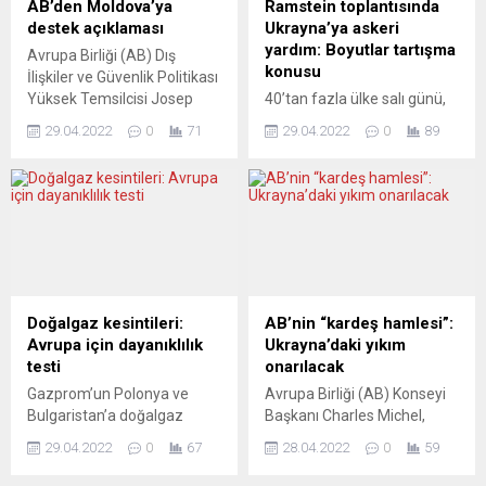
AB’den Moldova’ya
Ramstein toplantısında
Yorumcular, önümüzde
limanların Rus gemilerine
destek açıklaması
Ukrayna’ya askeri
duran farklı senaryoları
kapatılacağı, Rusya’dan
yardım: Boyutlar tartışma
Avrupa Birliği (AB) Dış
değerlendiriyor. DENNÍK N
deniz yoluyla yük
konusu
İlişkiler ve Güvenlik Politikası
(Slovakya) PUTİN ZAMAN
taşımacılığının
Yüksek Temsilcisi Josep
40’tan fazla ülke salı günü,
BASKISI ALTINDA Hitler
yasaklanacağı belirtildi.
Borrell, Moldova’nın
Rusya’ya karşı sürdürdüğü
Almanyası’na karşı
Limanların Rus gemilerine 7
29.04.2022
0
71
29.04.2022
0
89
Transdinyester bölgesinde
mücadelede Ukrayna’ya
kazanılan zaferin
Mayıs’tan itibaren
son günlerde meydana
desteklerini sunmak üzere
yıldönümünde bir...
kapatılacağı, ancak balıkçı...
gelen olayların ülkenin
ABD’nin Ramstein Hava
istikrarına zarar verdiğini,
Üssü’nde bir araya geldi.
AB’nin Moldova’nın yanında
Ramstein toplantısının
olduğunu bildirdi. Josep
akabinde Almanya, uzun bir
Borrell, Moldova’da Rusya
tereddütten sonra Kiev’e
yanlısı ayrılıkçıların
tank sevkiyatı yapacağını
kontrolündeki
duyurdu. Londra da savaş
Doğalgaz kesintileri:
AB’nin “kardeş hamlesi”:
Transdinyester’de meydana
uçakları göndermek
Avrupa için dayanıklılık
Ukrayna’daki yıkım
gelen patlamaların ardından
istediğini açıkladı. Avrupa
testi
onarılacak
yazılı açıklama yaptı. Son
basını, silah sevkiyatını
Gazprom’un Polonya ve
Avrupa Birliği (AB) Konseyi
günlerdeki olayların
artırmanın mevcut savaşa
Bulgaristan’a doğalgaz
Başkanı Charles Michel,
Moldova’nın güvenliği...
çözüm mü,...
tedarikini durdurmasının
Ukrayna Devlet Başkanı
29.04.2022
0
67
28.04.2022
0
59
ardından Rusya,
Volodimir Zelenskiy’nin
Moskova’nın talep ettiği
ülkesindeki şehirleri