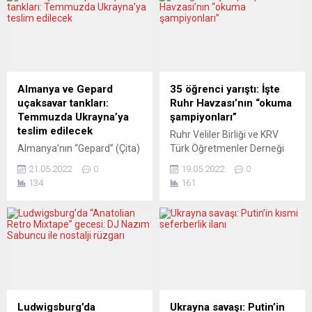
Almanya ve Gepard
35 öğrenci yarıştı: İşte
uçaksavar tankları:
Ruhr Havzası’nın “okuma
Temmuzda Ukrayna’ya
şampiyonları”
teslim edilecek
Ruhr Veliler Birliği ve KRV
Almanya’nın “Gepard” (Çita)
Türk Öğretmenler Derneği
tipi zırhlı uçaksavar tankları
ortaklaşa düzenledikleri 3.
21.05.2022
0
19.05.2022
0
temmuzda Ukrayna’ya
ve 4. sınıflar arası “İki Dilli
134
161
teslim etmeye başlayacağı
Okuma Yarışmasına” 10
bildirildi. Alman Haber Ajansı
değişik şehirden, 25
(DPA) konuya ilişkin
İlkokuldan toplam 35
Savunma Bakanı Christine
öğrenci katıldılar. T.C. Essen
Lambrecht ile Ukraynalı
Başkonsolosumuzdan
mevkidaşı Oleksiy
Eğitim Ataşesi Doç. Dr.
Reznikov’un görüştüğünü ve
Mehmet Fikret Arargüç,
teslimat konusunun
çokdillilik konusunda örnek
konuşulduğunu yazdı. Buna
çalışmalar yapan Essen’deki
Ludwigsburg’da
Ukrayna savaşı: Putin’in