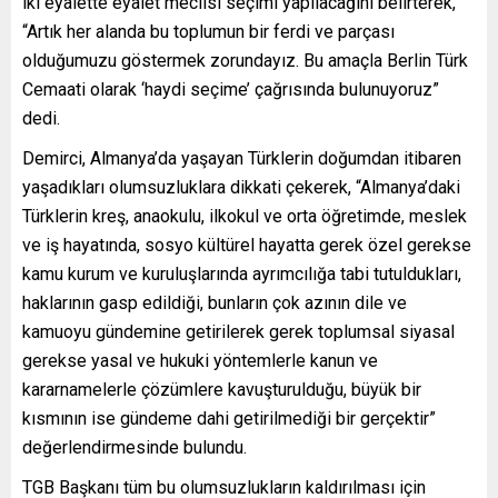
iki eyalette eyalet meclisi seçimi yapılacağını belirterek,
“Artık her alanda bu toplumun bir ferdi ve parçası
olduğumuzu göstermek zorundayız. Bu amaçla Berlin Türk
Cemaati olarak ‘haydi seçime’ çağrısında bulunuyoruz”
dedi.
Demirci, Almanya’da yaşayan Türklerin doğumdan itibaren
yaşadıkları olumsuzluklara dikkati çekerek, “Almanya’daki
Türklerin kreş, anaokulu, ilkokul ve orta öğretimde, meslek
ve iş hayatında, sosyo kültürel hayatta gerek özel gerekse
kamu kurum ve kuruluşlarında ayrımcılığa tabi tutuldukları,
haklarının gasp edildiği, bunların çok azının dile ve
kamuoyu gündemine getirilerek gerek toplumsal siyasal
gerekse yasal ve hukuki yöntemlerle kanun ve
kararnamelerle çözümlere kavuşturulduğu, büyük bir
kısmının ise gündeme dahi getirilmediği bir gerçektir”
değerlendirmesinde bulundu.
TGB Başkanı tüm bu olumsuzlukların kaldırılması için