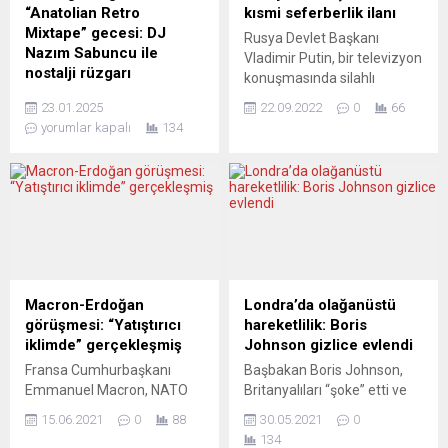
göre, Federal Almanya 15
Maria Kunigunda ilkokul
“Anatolian Retro
kısmi seferberlik ilanı
Gepard uçaksavar tankının
müdürü Udo Moter...
Mixtape” gecesi: DJ
Rusya Devlet Başkanı
yanı sıra Ukrayna’ya 59 bin
Nazım Sabuncu ile
Vladimir Putin, bir televizyon
de mermi gönderecek...
nostalji rüzgarı
konuşmasında silahlı
Ludwigsburg’un sevilen
kuvvetlerde kısmi
23.01.2025
22.09.2022
0
66
mekânı Flint 6 Şubat
seferberlik ilan edildiğini
yorumlar kapalı
134
perşembe akşamı
duyurdu. Yaklaşık 300 bin
benzersiz bir müzik
yedek askerin aşamalı
gecesine ev sahipliği
olarak orduya alınması
yapacak. “Anatolian Retro
bekleniyor. Putin ayrıca,
Mixtape” ile müzisyen ve
Ukrayna’nın işgal altındaki
yorumcu Nazım Sabuncu bu
Luhansk, Donetsk, Herson
kez disjokey olarak eşsiz
ve Zaporijya bölgelerinde
seçkisiyle dinleyicilere
Rusya’ya katılım konusunda
nostalji dolu bir deneyim
referandum yapılmasını
Macron-Erdoğan
Londra’da olağanüstü
sunacak. Nostalji ve
desteklediğini söyledi.
görüşmesi: “Yatıştırıcı
hareketlilik: Boris
modern sound’un buluştuğu
Yorumcular hayli endişeli
iklimde” gerçekleşmiş
Johnson gizlice evlendi
bu eşsiz etkinlikte,
gözüküyor. FRANKFURTER
Fransa Cumhurbaşkanı
Başbakan Boris Johnson,
Babazula, Hey! Douglas,
ALLGEMEINE ZEITUNG...
Emmanuel Macron, NATO
Britanyalıları “şoke” etti ve
Glass Beams, Ayyuka,
Zirvesi kapsamında
üçüncü kez dünya evine
Islandman,...
15.06.2021
0
88
30.05.2021
0
Cumhurbaşkanı Recep
girdi. 2019 yılından bu yana
134