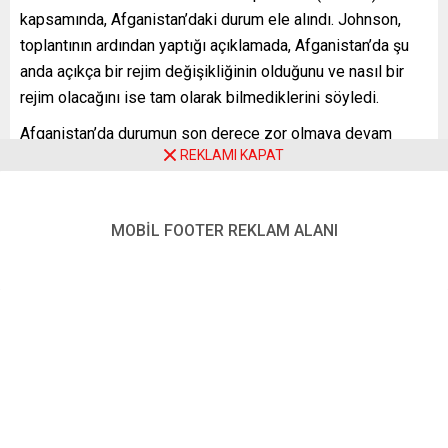
kapsamında, Afganistan’daki durum ele alındı. Johnson,
toplantının ardından yaptığı açıklamada, Afganistan’da şu
anda açıkça bir rejim değişikliğinin olduğunu ve nasıl bir
rejim olacağını ise tam olarak bilmediklerini söyledi.
Afganistan’da durumun son derece zor olmaya devam
REKLAMI KAPAT
ettiğini ve daha da zorlaşacağını belirten Johnson,
“Önceliğimiz, İngiliz vatandaşlarına, 20 yıl boyunca
İngilizlerin Afganistan’daki çabalarına yardım eden herkese
MOBİL FOOTER REKLAM ALANI
karşı yükümlülüklerimizi yerine getirdiğimizden emin
olmak ve onları elimizden geldiğince hızlı şekilde oradan
çıkarmaktır” dedi.
Kimsenin iki taraflı olarak Taliban’ı tanımasını
istemediklerini söyleyen Johnson, Afganistan’ın, tekrar
“terör için gelişme alanı” haline gelmemesini sağlamak için
Batı’nın birlikte çalışması gerektiğinin altını çizdi. Johnson,
“Kimse Afganistan’ın terörün gelişme alanı olmasını veya