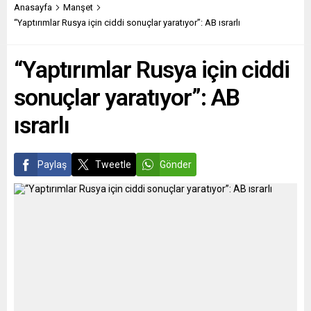
dün akşam, Rusya-Ukrayna
yenilenmesi/ilerlemesi için
Anasayfa
Manşet
savaşına ilişkin
çırpınanları boğmak
“Yaptırımlar Rusya için ciddi sonuçlar yaratıyor”: AB ısrarlı
açıklamalarda bulundu.
amacıyla sahnelenmiş bir
Rusya Devlet Başkanı
şiddet rejimiydi 12 Eylül
“Yaptırımlar Rusya için ciddi
Vladimir Putin’in tek
darbesi. Dinciliğin önünü
“saldırgan” olduğunu ifade
açan bir radikal milliyetçilik
sonuçlar yaratıyor”: AB
eden Zemmour, ancak bu
olarak...
savaşın sorumlularının
ısrarlı
tarihçiler tarafından...
Paylaş
Tweetle
Gönder