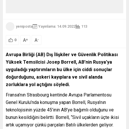
yeniposta
Yayınlama: 14.09.2022
113
A
A
+
-
0
Avrupa Birliği (AB) Dış İlişkiler ve Güvenlik Politikası
Yüksek Temsilcisi Josep Borrell, AB’nin Rusya’ya
uyguladığı yaptırımların bu ülke için ciddi sonuçlar
doğurduğunu, askeri kayıplara ve sivil alanda
zorluklara yol açtığını söyledi.
Fransa’nın Strasbourg kentinde Avrupa Parlamentosu
Genel Kurulu’nda konuşma yapan Borrell, Rusya’nın
teknolojisinin yüzde 45’inin AB’ye bağımlı olduğunu ve
bunun kesildiğini belirtti. Borrell, “Sivil uçakların üçte ikisi
artık uçamıyor çünkü parçaları Batılı ülkelerden geliyor.