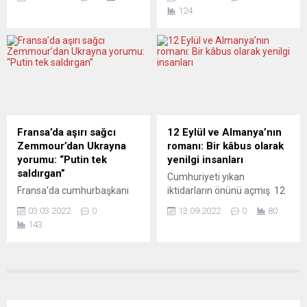
bölgeye göre değil aşılanma,
ve hukukçulara yönelik
artırmak...
124
test veya hastalığı geçirme
baskının yoğunlaştığını ve on
bilgilerini içeren Covid-19
binlerce kişinin hakkının ihlal
sertifikasına göre
edildiğini ileri sürdü. BM
belirlenmesi için üye
İnsan Hakları Yüksek
ülkelere tavsiyede bulundu.
Komiserliği Dairesi
AB Konseyinden yapılan
tarafından hazırlanan bir
açıklamada, tavsiye
raporda, Belarus’ta 9
kararının kısıtlamasız
Ağustos 2020 genel seçim
güvenli seyahatleri
sonrası yaşanan baskı ve
Fransa’da aşırı sağcı
12 Eylül ve Almanya’nın
kolaylaştırmak için
muhalifleri susturma
Zemmour’dan Ukrayna
romanı: Bir kâbus olarak
koordinasyon sağlanması
olaylarına dair edinilen
yorumu: “Putin tek
yenilgi insanları
amacıyla alındığı belirtildi.
belgeler...
saldırgan”
Cumhuriyeti yıkan
Kısıtlamaların bölge temelli
Fransa’da cumhurbaşkanı
iktidarların önünü açmış 12
olması yerine...
adayı aşırı sağcı Eric
Eylül askeri darbesinin
03.03.2022
0
13.09.2022
0
80
Zemmour, “Vladimir Putin’in,
42’inci yılındayız. Bu darbe
143
Ukraynalıları öldürmeden
kimleri yendi, direnenlerin
önce ‘Allahu Ekber’ diye
Almanya cephesinde neler
bağıran Çeçenleri çağırdığını
oldu? Yenilenler neredeydi?
gördüğümde kanım
Çalışan sınıfların uyanışını ve
donuyor” dedi. Eric
aydınların ilerleme ısrarını,
Zemmour, Cnews kanalında
Türkiye Cumhuriyeti’nin