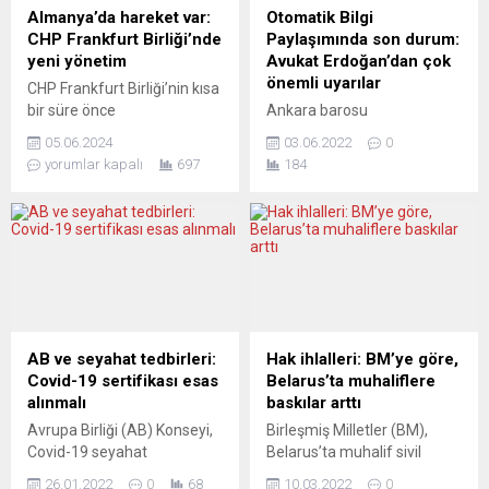
Almanya’da hareket var:
Otomatik Bilgi
CHP Frankfurt Birliği’nde
Paylaşımında son durum:
yeni yönetim
Avukat Erdoğan’dan çok
önemli uyarılar
CHP Frankfurt Birliği’nin kısa
bir süre önce
Ankara barosu
gerçekleştirilen genel
avukatlarından Bilal Erdoğan
05.06.2024
03.06.2022
0
kurulunda seçilen yeni
otomatik bilgi değişimindeki
yorumlar kapalı
697
184
yönetimin tanışma
son gelişmelerle ilgili çok
toplantısında, önümüzdeki
önemli uyarılarda bulundu.
dönem faaliyetlerinin
Adres değişikliğinin etkisi
yanısıra Avrupa
bulunmadığını kaydeden
Parlamentosu seçimlerine
Erdoğan tasdikname ile
ilişkin yaklaşımlar da
Türkiye’den kira gelirlerinin
konuşuldu. CHP Frankfurt
peşine düşüldüğüne de
Birliği’nin yeni başkanı
işaret etti. Yeni Posta
Serdal Üngör, Frankfurt ve
gazetesinin YouTube
AB ve seyahat tedbirleri:
Hak ihlalleri: BM’ye göre,
çevresinde faaliyet
kanalında yayınlanan
Covid-19 sertifikası esas
Belarus’ta muhaliflere
gösteren göçmen
“Hakkınız Var” programında
alınmalı
baskılar arttı
örgütlerinin de davetli
hukukçu Bilal Gümüş’ün
Avrupa Birliği (AB) Konseyi,
Birleşmiş Milletler (BM),
olduğu toplantıda öncelikli
sorularını yanıtlayan BAB
Covid-19 seyahat
Belarus’ta muhalif sivil
hedeflerinin CHP’nin
Hukuk ve Danışmanlık’tan
tedbirlerinin kişilerin geldiği
toplum kuruluşu, gazeteci
Almanya’daki oylarını
Bilal...
26.01.2022
0
68
10.03.2022
0