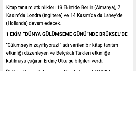
Kitap tanıtım etkinlikleri 18 Ekim’de Berlin (Almanya), 7
Kasım’da Londra (İngiltere) ve 14 Kasım’da da Lahey’de
(Hollanda) devam edecek.
1 EKİM “DÜNYA GÜLÜMSEME GÜNÜ”NDE BRÜKSEL’DE
“Gülümseyin zayıflıyoruz!” adı verilen bir kitap tanıtım
etkinliği düzenleyen ve Belçikalı Türkleri etkinliğe
katılmaya çağıran Erdinç Utku şu bilgileri verdi:
“1 Ekim Dünya Gülümseme Günü’nde saat 18.33’de
Nasrettin Hoca heykeli önünde buluşup (Chaussée de
Haecht 128, 1030 Schaerbeek -Chaussée de Haecht
caddesi ile Rue L’Olivier sokağının kesiştiği köşe) oradan
Türkler arasında “eşekli park” olarak bilinen Josaphat
Parkı’na yürüyoruz.