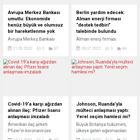
Avrupa Merkez Bankası
Berlin yardım edecek:
umutlu: Ekonomide
Alman enerji firması
henüz büyük ve olumsuz
“destek tedbiri”
bir hareketlenme yok
talebinde bulundu
Avrupa Merkez Bankası
Alman enerji firması
(ECB) Başkanı Christine
Uniper’in Rus enerji şirketi
21.03.2022
0
57
09.07.2022
0
66
Lagarde, son haftalarda
Gazprom’un Avrupa’ya
jeopolitik risklerin artmasıyla
doğalgaz sevkiyatında
gündemde olan stagflasyon
kesintiye gitmesinin
risklerine ilişkin, “Halihazırda
ardından hükümete istikrar
stagflasyon işaretleri
önlemleri için başvuruda
görmüyoruz” dedi.
bulunduğu bildirildi. Alman
Christine Lagarde, Paris’teki
medyasında yer alan
Institut Montaigne’de yaptığı
haberlerde Uniper’in destek
konuşmada, Rusya-Ukrayna
tedbirleri için müracaatta
Covid-19’a karşı ağızdan
Johnson, Ruanda’yla
savaşı nedeniyle enerji ve
bulunduğu ifade edildi.
alınan ilaç: Pfizer lisans
mülteci anlaşması yaptı:
gıdada oluşan yüksek
Uniper’e federal hükümet
anlaşması imzaladı
Yerel seçim hamlesi mi?
fiyatların, küresel bir
tarafından özsermaye
Amerikan ilaç şirketi
Büyük Britanya hükümeti,
stagflasyon (yüksek
hissesi alımı yoluyla “milyar
Pfizer’ın koronavirüse
ülkeye gelen sığınmacıları
enflasyon, yüksek işsizlik ve
avroluk” bir yatırım mümkün
(Covid-19) karşı geliştirdiği
iltica işlemleri süresince 6
düşük büyüme
olabileceği ve
17.11.2021
0
59
20.04.2022
0
70