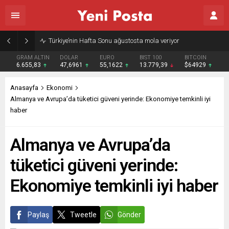
Gazze’nin geleceği: Teknokratik kontrol mü, kolonializm mi?
GRAM ALTIN
DOLAR
EURO
BIST 100
BITCOIN
6.655,83
47,6961
55,1622
13.779,39
$64929
Anasayfa
Ekonomi
Almanya ve Avrupa’da tüketici güveni yerinde: Ekonomiye temkinli iyi
haber
Almanya ve Avrupa’da
tüketici güveni yerinde:
Ekonomiye temkinli iyi haber
Paylaş
Tweetle
Gönder