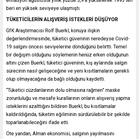
enflasyon ağustosta yıllık yüzde 3,9’a yükselerek 1993’ten
beri en yüksek seviyeye ulaşmıştı.
TÜKETİCİLERİN ALIŞVERİŞ İSTEKLERİ DÜŞÜYOR
GfK Araştırmacısı Rolf Buerkl, konuya ilişkin
değerlendirmesinde, tüketici güveninin neredeyse Covid-
19 salgını öncesi seviyelerine döndüğünü belirtti. Temel
bir değişim olduğunu söylemenin henüz erken olduğunun
altını çizen Buerkl, tüketici güveninin, kış aylarında salgın
sürecinin nasıl gelişeceğine ve yeni kısıtlamaların gerekli
olup olmayacağına da bağlı olduğunu kaydetti.
“Tüketici cüzdanlarının dolu olmasına rağmen” maske
zorunluluğu ve mesafe kurallarının onların alışveriş yapma
isteklerini azalttığını bildiren Buerkl, bu kısıtlamalar
kaldırıldığında, tüketim eğiliminin sürdürülebilir bir şekilde
toparlanabileceğini ifade etti.
Öte yandan, Alman ekonomisi, salgının yayılmasını