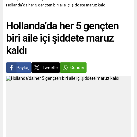
Almanya için tarihi bir
de bölge barışı için köprüler
Hollanda’da her 5 gençten biri aile içi şiddete maruz kaldı
seçimdi. Sadece Almanya
kurmayı hedefliyor. SPD
için değil, Avrupa ve
Milletvekili Macit
Hollanda’da her 5 gençten
dolayısıyla tüm dünya için bir
Karaahmetoğlu, Almanya
değişim...
Parlamentosu’nda yeni ve
biri aile içi şiddete maruz
stratejik bir göreve seçildi.
Partisi tarafından Alman-
kaldı
Güney...
Paylaş
Tweetle
Gönder