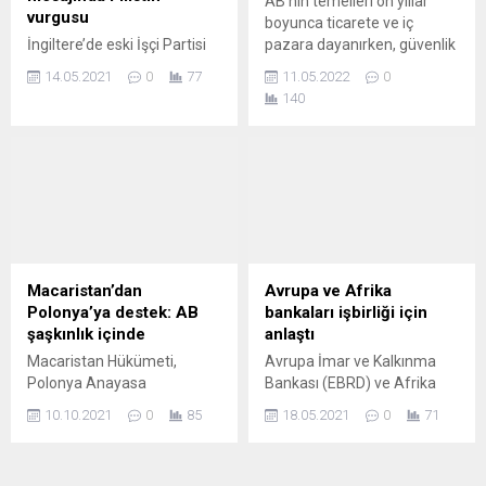
AB’nin temelleri on yıllar
Rusya’nın Vatikan
vurgusu
boyunca ticarete ve iç
Büyükelçisi’ne gittiğini
İngiltere’de eski İşçi Partisi
pazara dayanırken, güvenlik
anımsatarak, “Büyükelçiliğe
lideri Jeremy Corbyn,
başkalarına bırakılmıştı.
giderek, tüm...
14.05.2021
0
77
11.05.2022
0
Ramazan Bayramı
Rusya’nın Ukrayna’ya karşı
140
dolayısıyla paylaştığı
yürüttüğü savaşla birlikte bu
dayanışma ve barış
durum sona erdi, güvenlik ile
mesajında, bayramı
savunma politikası
evlerinde kutlayamayan,
gündemin üst sıralarına çıktı
şiddet ve baskı tehdidi
ve AB silah sevkiyatlarıyla
altında yaşayan Filistinlilere
taraf haline geldi. Avrupa
vurgu yaptı. İsrail’in
medyasının tamamının bu
Filistin’deki kanlı
zihniyet değişikliğini hoş
operasyonları İşçi Partisi
karşıladığı söylenemez.
Macaristan’dan
Avrupa ve Afrika
içindeki cephelemeyi de
MAGYAR NEMZET
Polonya’ya destek: AB
bankaları işbirliği için
daha bir görünür hale
(Macaristan)...
şaşkınlık içinde
anlaştı
getirdi. Filistin’e verdiği
Macaristan Hükümeti,
Avrupa İmar ve Kalkınma
destekle bilinen ve
Polonya Anayasa
Bankası (EBRD) ve Afrika
Londra’da Başbakanlık
Mahkemesi’nin “ulusal
Kalkınma Bankası Grubu
binası önündeki...
10.10.2021
0
85
18.05.2021
0
71
yasaların bazı Avrupa Birliği
AfDB), Afrika’da
(AB) kanunlarından üstün
sürdürülebilir kalkınmayı
olduğuna” ilişkin kararına
sağlayacak özel sektör