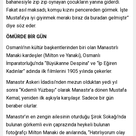
bahanesiyle zıp zıp oynayan çocukların yanına giderdi.
Fakat asıl maksadı, komşu kızını pencereden görmek. İşte
Mustafa’ya iyi giyinmek merakı biraz da buradan gelmiştir”
diye söz eder.
ÖMÜRDE BİR GÜN
Osmanlı’nın kültür başkentlerinden biri olan Manastırlı
Manaki kardeşler (Milton ve Yanaki), Osmanlı
İmparatorluğu’nda “Büyükanne Despina” ve “İp Eğiren
Kadınlar” adında ilk filmlerini 1905 yılında çekerler.
Manastır Askeri İdadisi’nden mezun olduktan yedi yıl
sonra “Kıdemli Yüzbaşı” olarak Manastır’a dönen Mustafa
Kemal, yeniden ilk aşkıyla karşılaşır. Sadece bir gün
beraber olurlar.
Manastır’ın en zengin ailesinin oturduğu Şirok Sokağı’nda
bulunan görkemli evin çaprazında heykeli bulunan
fotoğrafçı Milton Manaki de anılarında, “Hatırlıyorum olay