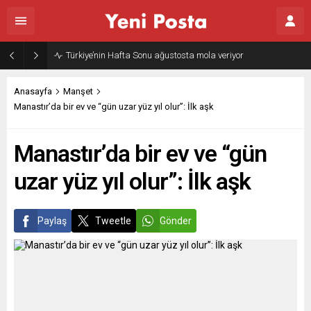
Gazze’nin geleceği: Teknokratik kontrol mü, kolonializm mi?
Anasayfa
Manşet
Manastır’da bir ev ve “gün uzar yüz yıl olur”: İlk aşk
Manastır’da bir ev ve “gün
uzar yüz yıl olur”: İlk aşk
Paylaş
Tweetle
Gönder