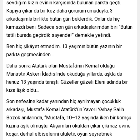
sevdiğim kızın evinin karşısında bulunan parkta geçti.
Kapıya çıkar da bir kez daha görürüm umuduyla, 3
arkadaşımla birlikte bütün gün beklerdik. Onlar da hiç
kırmazdı beni. Sadece son gün arkadaşlarımdan biri “Bütün
tatili burada geçirdik sayende!” demekle yetindi.
Ben hiç şikâyet etmedim, 13 yaşımın bütün yazının bir
parkta geçmesinden…
Daha sonra Atatürk olan Mustafa’nın Kemal olduğu
Manastır Askeri İdadisi’nde okuduğu yıllarda, aşkla da
henüz 13 yaşında tanıştı. Güzeller güzeli Eleni adında bir
kıza âşık oldu…
Son nefesine kadar yanından hiç ayrılmayan çocukluk
arkadaşı, Mustafa Kemal Atatürk’ün Yaveri Yarbay Salih
Bozok anılarında, “Mustafa, 10–12 yaşında iken bir komşu
kızına âşık olmuştu. Akşamları okuldan çıkar çıkmaz evine
koşar, derhal elbiselerini ütületir, oyun seyretmek