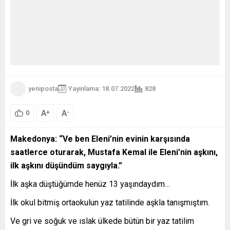
yeniposta
Yayınlama: 18.07.2022
828
A
A
+
-
0
Makedonya: “Ve ben Eleni’nin evinin karşısında
saatlerce oturarak, Mustafa Kemal ile Eleni’nin aşkını,
ilk aşkını düşündüm saygıyla.”
İlk aşka düştüğümde henüz 13 yaşındaydım…
İlk okul bitmiş ortaokulun yaz tatilinde aşkla tanışmıştım.
Ve gri ve soğuk ve ıslak ülkede bütün bir yaz tatilim