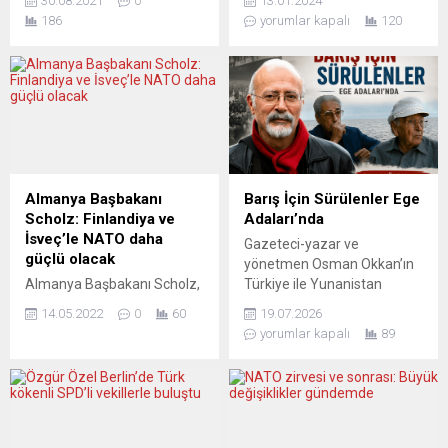
30.08.2021
0
13.01.2024
en başından 1 milyon
eleştirmesinin nedenleri
186
yorumlar kapalı
120
Afgan’ı Türkiye’ye
henüz net olarak
yerleştirmek ve içinden işine
açıklanmamış olsa da, yeni
yarayanları almak istiyor.
Bakanın Türkiye ve
ABD’nin bu yaklaşımı
Azerbaycan’a karşı sert bir
çerçevesinde Almanya’nın
tutumu olduğu biliniyor.
başarısız Dışişleri Bakanı
Sejourne, Türkiye-AB
Heiko Maas, Antalya’ya geldi
ilişkilerinde yeni bir iş birliği
ve Türkiye’yi yeni mülteciler
formatını savunuyor.
konusunda ikna etmek
Fransa’nın 34 yaşındaki en
Almanya Başbakanı
Barış İçin Sürülenler Ege
istiyor. Türkiye’ye bu ülkeler
genç Başbakanı Gabriel
Scholz: Finlandiya ve
Adaları’nda
böyle çarpık roller vermek
Attal’ın yönetimindeki yeni
İsveç’le NATO daha
Gazeteci-yazar ve
istiyorlar.”...
kabine, göreve başladı.
güçlü olacak
yönetmen Osman Okkan’ın
Dışişleri ve...
Almanya Başbakanı Scholz,
Türkiye ile Yunanistan
Rusya’nın Ukrayna’ya
arasındaki “nüfus
14.05.2022
0
60
19.07.2026
saldırısının NATO’yu
mübadelesi”ni konu alan
yorumlar kapalı
89
zayıflatamadığını, tam
“Barış İçin Sürülenler”
tersine güçlendirdiğini, İsveç
belgeselinin Yunanca
ve Finlandiya’nın katılımıyla
versiyonu, Ege Adaları’nda
ittifakın iyice güçleneceğini
gösteriliyor. Yunan Tarihçiler
söyledi. Federal Almanya
Birliği’nce (FIMPOD)
Başbakanı Olaf Scholz,
düzenlenen ilk gösterim