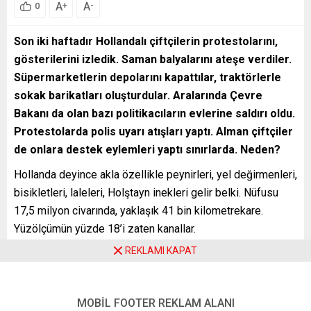
A
A
+
-
0
Son iki haftadır Hollandalı çiftçilerin protestolarını,
gösterilerini izledik. Saman balyalarını ateşe verdiler.
Süpermarketlerin depolarını kapattılar, traktörlerle
sokak barikatları oluşturdular. Aralarında Çevre
Bakanı da olan bazı politikacıların evlerine saldırı oldu.
Protestolarda polis uyarı atışları yaptı. Alman çiftçiler
de onlara destek eylemleri yaptı sınırlarda. Neden?
Hollanda deyince akla özellikle peynirleri, yel değirmenleri,
bisikletleri, laleleri, Holştayn inekleri gelir belki. Nüfusu
17,5 milyon civarında, yaklaşık 41 bin kilometrekare.
Yüzölçümün yüzde 18’i zaten kanallar.
REKLAMI KAPAT
Hollanda’nın tarımsal ihracatı 105 milyar avro seviyesinde.
ABD’den sonra dünyanın en büyük ikinci tarım ihracatçısı.
Süs bitkileri ve sebze ihracatında dünya lideri, et
MOBİL FOOTER REKLAM ALANI