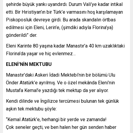
şehirde büyük yankı uyandırdı. Durum Vali’ye kadar intikal
etti. Bir Hıristiyan’ın bir Türk’e varmasını hoş karşılamayan
Piskoposluk devreye girdi. Bu arada skandalın örtbas
edilmesi için Eleni, Lerin’e, (şimdiki adıyla Florina’ya)
gönderildi” der.
Eleni Karinte 80 yaşına kadar Manastır’a 40 km uzaklıktaki
Florina’da yaşar ve hiç evlenmez…
ELENİ’NİN MEKTUBU
Manastır’daki Askeri İdadi Mektebi’nin bir bölümü Ulu
Önder Atatürk’e ayrılmış. Ve o özel mekânda Eleni’nin
Mustafa Kemal’e yazdığı tek mektup da yer alıyor.
Kendi dilinde ve İngilizce tercümesi bulunan tek günlük
aşkın tek mektubu şöyle:
“Kemal Atatürk’e, herhangi bir yerde ve zamanda!
Çok seneler geçti, ve ben halen her gün senden haber