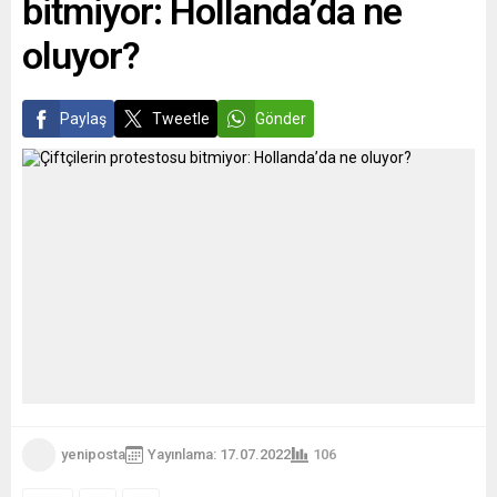
bitmiyor: Hollanda’da ne
davetli...
BEKLEME...
oluyor?
Paylaş
Tweetle
Gönder
yeniposta
Yayınlama: 17.07.2022
106