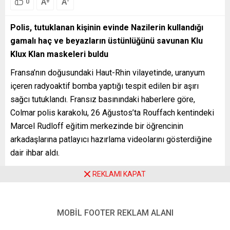
A
A
+
-
0
Polis, tutuklanan kişinin evinde Nazilerin kullandığı
gamalı haç ve beyazların üstünlüğünü savunan Klu
Klux Klan maskeleri buldu
Fransa’nın doğusundaki Haut-Rhin vilayetinde, uranyum
içeren radyoaktif bomba yaptığı tespit edilen bir aşırı
sağcı tutuklandı. Fransız basınındaki haberlere göre,
Colmar polis karakolu, 26 Ağustos’ta Rouffach kentindeki
Marcel Rudloff eğitim merkezinde bir öğrencinin
arkadaşlarına patlayıcı hazırlama videolarını gösterdiğine
dair ihbar aldı.
Polis, 26 yaşındaki kişinin evine yaptığı baskında 4 bomba
REKLAMI KAPAT
buldu. Bombaların uranyum oksit tozu ve 2 bin 500 bekerel
ışını yayan mineral bir taş içerdiği tespit edildi. Bombaları
hazırlayan kişi “patlayıcı alet üretme” suçlamasıyla
MOBİL FOOTER REKLAM ALANI
tutuklandı.