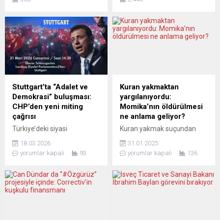
güçlendirilmesi çağrısında
feshedildi. Stromio,
bulundu. Letonya Dışişleri
Grünwelt “ucuz elektrik
Bakanlığından yapılan
tedarikçi” şirketleri ve
açıklamada, Dışişleri Bakanı
Gas.de gaz tedarikçi
Edgars Rinkevics’in, Estonya
şirketinin arkasında ise tek
Dışişleri Bakanı Eva-Maria
bir isim var: Ömer Varol.
Liimets, Litvanya Dışişleri
Tam adıyla Ömer Kaan Birol
Bakanı Gabrielius
Varol. Yanlış hesap mı yaptı,
Landsbergis ve Polonya
yoksa soğukkanlı bir şekilde
Stuttgart’ta “Adalet ve
Kuran yakmaktan
Dışişleri Bakanı Zbigniew
müşterilerini mi...
Demokrasi” buluşması:
yargılanıyordu:
Rau’yla başkent Riga’da bir
CHP’den yeni miting
Momika’nın öldürülmesi
araya geldiği belirtildi.
çağrısı
ne anlama geliyor?
Açıklamada, dışişleri...
Türkiye’deki siyasi
Kuran yakmak suçundan
gelişmelere yönelik tepkiler,
hakkındaki yargılama süren
18.03.2026
31.01.2025
Avrupa’da da yankı bulmaya
Salwan Momika, İsveç’te
yorumlar kapalı
93
yorumlar kapalı
136
devam ediyor. Cumhuriyet
vurularak öldürüldü.
Halk Partisi’nin
Başbakan Kristersson,
Almanya’daki teşkilatları,
cinayetin arkasında “yabancı
artan siyasi baskılar ve
güçler” olabileceğini belirtti.
demokrasi tartışmaları
Momika, 2023 yılında İran’ın
çerçevesinde bir kez daha
dini lideri Hamaney’in İsveç’i
sokağa çıkmaya
Müslüman dünyasına savaş