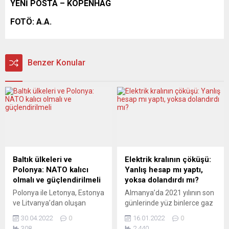
YENİ POSTA – KOPENHAG
FOTÖ: A.A.
Benzer Konular
Baltık ülkeleri ve
Elektrik kralının çöküşü:
Polonya: NATO kalıcı
Yanlış hesap mı yaptı,
olmalı ve güçlendirilmeli
yoksa dolandırdı mı?
Polonya ile Letonya, Estonya
Almanya’da 2021 yılının son
ve Litvanya’dan oluşan
günlerinde yüz binlerce gaz
Baltık ülkeleri, NATO’nun
ve elektrik müşterisinin
30.04.2022
0
16.01.2022
0
bölgedeki kalıcı varlığının
sözleşmesi bir anda
308
2.440