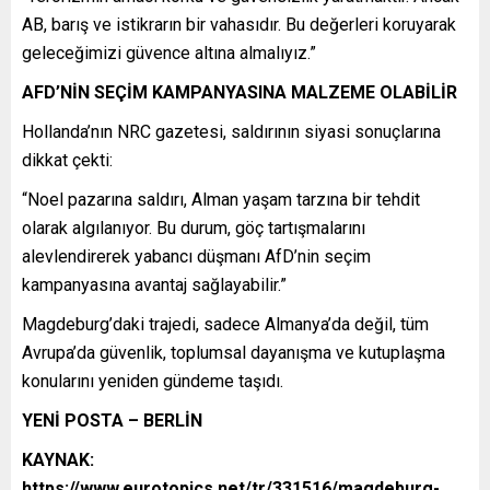
AB, barış ve istikrarın bir vahasıdır. Bu değerleri koruyarak
geleceğimizi güvence altına almalıyız.”
AFD’NİN SEÇİM KAMPANYASINA MALZEME OLABİLİR
Hollanda’nın NRC gazetesi, saldırının siyasi sonuçlarına
dikkat çekti:
“Noel pazarına saldırı, Alman yaşam tarzına bir tehdit
olarak algılanıyor. Bu durum, göç tartışmalarını
alevlendirerek yabancı düşmanı AfD’nin seçim
kampanyasına avantaj sağlayabilir.”
Magdeburg’daki trajedi, sadece Almanya’da değil, tüm
Avrupa’da güvenlik, toplumsal dayanışma ve kutuplaşma
konularını yeniden gündeme taşıdı.
YENİ POSTA – BERLİN
KAYNAK:
https://www.eurotopics.net/tr/331516/magdeburg-