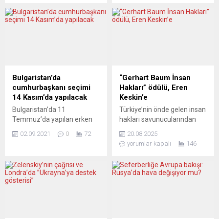
demokrasi mücadelesiyle
geleceğini ve Avrupa’nın
dayanışma amacıyla
küresel tedarik zincirindeki
Frankfurt’ta gerçekleştirilen
konumunu belirleyecek.
üçüncü mitinge yaklaşık bin
İhracatta yeni rekorlar kırıp
kişi katıldı. Aralarında siyasi
Avrupa’nın Çin’i olmak
partilerin, Alman Sendikalar
isteyen Türkiye’nin artık bu
Birliği’nin (DGB) ve göçmen
hedef için iş sağlığı ve
derneklerinin yer aldığı bir
güvenliği, çocuk işçiliğiyle
Bulgaristan’da
“Gerhart Baum İnsan
ortak platformun
mücadele, çevre koruma
cumhurbaşkanı seçimi
Hakları” ödülü, Eren
düzenlediği etkinlikte,
gibi alanlarda da adımlar...
14 Kasım’da yapılacak
Keskin’e
İmamoğlu’nun ve tüm siyasi
Bulgaristan’da 11
Türkiye’nin önde gelen insan
tutukluların derhal serbest
Temmuz’da yapılan erken
hakları savunucularından
bırakılması...
genel seçimlerin ardından
Avukat Eren Keskin’e
02.09.2021
0
72
20.08.2025
oluşturulan parlamentoda
Almanya’dan bir insan
yorumlar kapalı
146
temsili olan 6 siyasi parti
hakları ödülü daha verildi.
arasındaki zıtlaşmalar
Almanya’nın insan hakları
yüzünden ülkenin yakın bir
alanında tanınmış
tarihte yine erken seçime
isimlerinden, bu yılın başında
gitmesi bekleniyor.
yaşamını yitiren eski Federal
Bulgaristan’da ülkede 240
İçişleri Bakanı Gerhart Baum
üyeli parlamentodaki
adına verilen insan hakları
oylamada 152 milletvekili,
ödülü, gelecek yıl