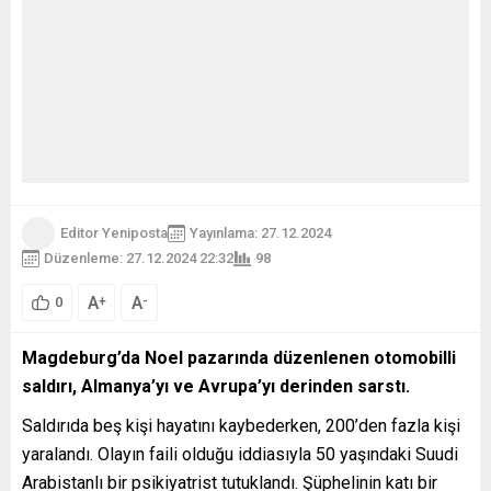
Editor Yeniposta
Yayınlama: 27.12.2024
Düzenleme: 27.12.2024 22:32
98
A
A
+
-
0
Magdeburg’da Noel pazarında düzenlenen otomobilli
saldırı, Almanya’yı ve Avrupa’yı derinden sarstı.
Saldırıda beş kişi hayatını kaybederken, 200’den fazla kişi
yaralandı. Olayın faili olduğu iddiasıyla 50 yaşındaki Suudi
Arabistanlı bir psikiyatrist tutuklandı. Şüphelinin katı bir