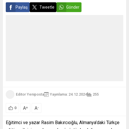
an...
Paylaş
Tweetle
Gönder
Editor Yeniposta
Yayınlama: 24.12.2024
255
A
A
+
-
0
Eğitimci ve yazar Rasim Bakırcıoğlu, Almanya’daki Türkçe