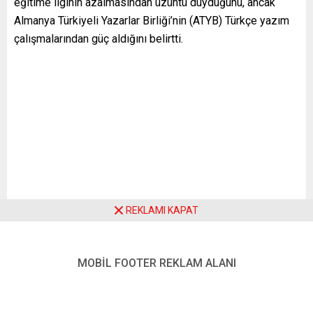
eğitime ilginin azalmasından üzüntü duyduğunu, ancak
Almanya Türkiyeli Yazarlar Birliği’nin (ATYB) Türkçe yazım
çalışmalarından güç aldığını belirtti.
Türkiye’nin çeşitli kentlerinde uzun yıllar eğitimci olarak
binlerce öğrencinin yetişmesinde emeği olan ve şimdiye
kadar çeşitli alanlarda 35 kitap ile çok sayıda mesleki
broşüre imza atan Rasim Bakırcıoğlu (87), eski
öğrencilerinin daveti üzerine geldiği Almanya’dan, buradaki
Türkçe eğitim ve yazım çalışmalarıyla ilgili farklı
izlenimlerle döndü.
REKLAMI KAPAT
Almanya’daki okullarda Türkçe derslerini, kaldığı kentte çok
MOBİL FOOTER REKLAM ALANI
az öğrenci olduğu için bizzat izleyemediğini belirten
Bakırcıoğlu, “Türkçe derslerine giremediğim için
hüzünlüyüm” dedi. Bulunduğu yerdeki Türkçe ve Türk