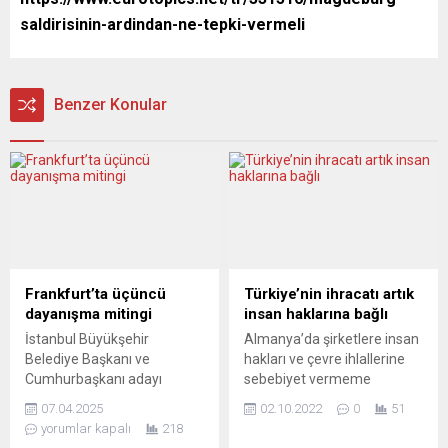
saldirisinin-ardindan-ne-tepki-vermeli
Benzer Konular
Frankfurt’ta üçüncü
Türkiye’nin ihracatı artık
dayanışma mitingi
insan haklarına bağlı
İstanbul Büyükşehir
Almanya’da şirketlere insan
Belediye Başkanı ve
hakları ve çevre ihlallerine
Cumhurbaşkanı adayı
sebebiyet vermeme
Ekrem İmamoğlu’yla
yükümlülüğü getiren yeni
07.04.2025
02.10.2022
0
51
çalışma arkadaşlarına
yasa, Türkiye’nin
yorumlar kapalı
218
destek, Türkiye’deki
Almanya’ya ihracatının