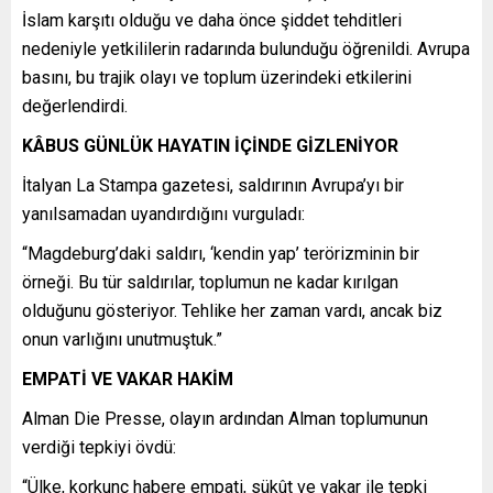
İslam karşıtı olduğu ve daha önce şiddet tehditleri
nedeniyle yetkililerin radarında bulunduğu öğrenildi. Avrupa
basını, bu trajik olayı ve toplum üzerindeki etkilerini
değerlendirdi.
KÂBUS GÜNLÜK HAYATIN İÇİNDE GİZLENİYOR
İtalyan La Stampa gazetesi, saldırının Avrupa’yı bir
yanılsamadan uyandırdığını vurguladı:
“Magdeburg’daki saldırı, ‘kendin yap’ terörizminin bir
örneği. Bu tür saldırılar, toplumun ne kadar kırılgan
olduğunu gösteriyor. Tehlike her zaman vardı, ancak biz
onun varlığını unutmuştuk.”
EMPATİ VE VAKAR HAKİM
Alman Die Presse, olayın ardından Alman toplumunun
verdiği tepkiyi övdü:
“Ülke, korkunç habere empati, sükût ve vakar ile tepki