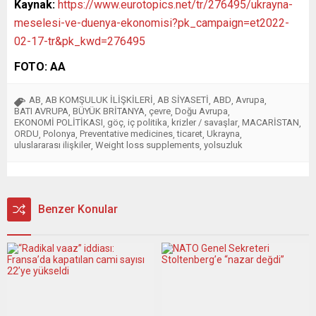
Kaynak:
https://www.eurotopics.net/tr/276495/ukrayna-
meselesi-ve-duenya-ekonomisi?pk_campaign=et2022-
02-17-tr&pk_kwd=276495
FOTO: AA
AB
AB KOMŞULUK İLİŞKİLERİ
AB SİYASETİ
ABD
Avrupa
,
,
,
,
,
BATI AVRUPA
BÜYÜK BRİTANYA
çevre
Doğu Avrupa
,
,
,
,
EKONOMİ POLİTİKASI
göç
iç politika
krizler / savaşlar
MACARİSTAN
,
,
,
,
,
ORDU
Polonya
Preventative medicines
ticaret
Ukrayna
,
,
,
,
,
uluslararası ilişkiler
Weight loss supplements
yolsuzluk
,
,
Benzer Konular