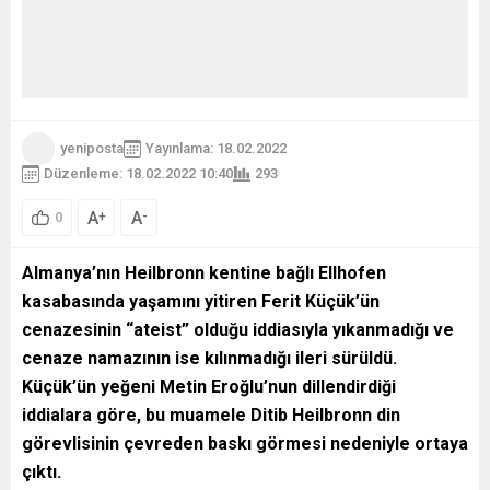
yeniposta
Yayınlama: 18.02.2022
Düzenleme: 18.02.2022 10:40
293
A
A
+
-
0
Almanya’nın Heilbronn kentine bağlı Ellhofen
kasabasında yaşamını yitiren Ferit Küçük’ün
cenazesinin “ateist” olduğu iddiasıyla yıkanmadığı ve
cenaze namazının ise kılınmadığı ileri sürüldü.
Küçük’ün yeğeni Metin Eroğlu’nun dillendirdiği
iddialara göre, bu muamele Ditib Heilbronn din
görevlisinin çevreden baskı görmesi nedeniyle ortaya
çıktı.