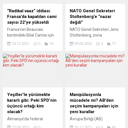
“Radikal vaaz” iddiası:
NATO Genel Sekreteri
Fransa’da kapatılan cami
Stoltenberg’e “nazar
sayısı 22’ye yükseldi
değdi”
Fransa’nın Beauvais
NATO Genel Sekreteri Jens
kentindeki Bilal Camisi için
Stoltenberg, zona
“radikal vaazlar” verildiği
hastalığına yakalandığı için
29.12.2021
0
74
09.06.2022
0
77
gerekçesiyle 6 aylığına
Almanya ve Romanya’ya
kapatma kararı alındı. Son
düzenleyeceği ziyaretleri
dönemde sıkılaştırılan
iptal etti. NATO’dan bir
denetimler sonucu kapatılan
yetkilinin AA muhabirine
cami sayısı 22’ye yükseldi.
verdiği bilgiye göre,
Fransa’nın kuzeyindeki
Stoltenberg bugün
Beauvais kentinde faaliyet
Almanya’ya, yarın da
gösteren Bilal Camisi
Romanya’ya düzenlenmesi
“radikal içerikli vaazlar
planlanan ziyaretleri
Yeşiller’le yürümekte
Manipülasyonla
verildiği” gerekçesiyle altı ay
yapmayacak. Bir süre evden
kararlı gibi: Peki SPD’nin
mücadele mi? AB’den
süreyle kapatılacak. Kentin
çalışacağı belirtilen
üçüncü ortağı kim
seçim kampanyaları için
bağlı bulunduğu Oise bölgesi
Stoltenberg, planlanan
olacak?
yeni kurallar
yetkilileri, vaazlarda...
programlara
Almanya’da federal
Avrupa Birliği (AB)
telekonferansla katılacak.
seçimlere sadece dört gün
Komisyonu, seçim
NATO yetkilisi, Genel
22.09.2021
0
25.11.2021
0
63