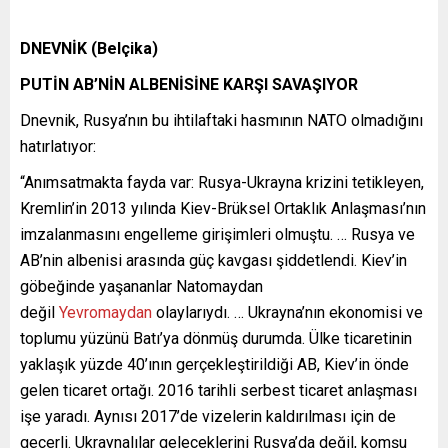
DNEVNİK (Belçika)
PUTİN AB’NİN ALBENİSİNE KARŞI SAVAŞIYOR
Dnevnik, Rusya’nın bu ihtilaftaki hasmının NATO olmadığını
hatırlatıyor:
“Anımsatmakta fayda var: Rusya-Ukrayna krizini tetikleyen,
Kremlin’in 2013 yılında Kiev-Brüksel Ortaklık Anlaşması’nın
imzalanmasını engelleme girişimleri olmuştu. … Rusya ve
AB’nin albenisi arasında güç kavgası şiddetlendi. Kiev’in
göbeğinde yaşananlar Natomaydan
değil
Yevromaydan
olaylarıydı. … Ukrayna’nın ekonomisi ve
toplumu yüzünü Batı’ya dönmüş durumda. Ülke ticaretinin
yaklaşık yüzde 40’ının gerçekleştirildiği AB, Kiev’in önde
gelen ticaret ortağı. 2016 tarihli serbest ticaret anlaşması
işe yaradı. Aynısı 2017’de vizelerin kaldırılması için de
geçerli. Ukraynalılar geleceklerini Rusya’da değil, komşu