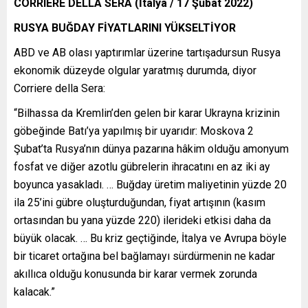
CORRIERE DELLA SERA (İtalya / 17 Şubat 2022)
RUSYA BUĞDAY FİYATLARINI YÜKSELTİYOR
ABD ve AB olası yaptırımlar üzerine tartışadursun Rusya
ekonomik düzeyde olgular yaratmış durumda, diyor
Corriere della Sera:
“Bilhassa da Kremlin’den gelen bir karar Ukrayna krizinin
göbeğinde Batı’ya yapılmış bir uyarıdır: Moskova 2
Şubat’ta Rusya’nın dünya pazarına hâkim olduğu amonyum
fosfat ve diğer azotlu gübrelerin ihracatını en az iki ay
boyunca yasakladı. … Buğday üretim maliyetinin yüzde 20
ila 25’ini gübre oluşturduğundan, fiyat artışının (kasım
ortasından bu yana yüzde 220) ilerideki etkisi daha da
büyük olacak. … Bu kriz geçtiğinde, İtalya ve Avrupa böyle
bir ticaret ortağına bel bağlamayı sürdürmenin ne kadar
akıllıca olduğu konusunda bir karar vermek zorunda
kalacak.”