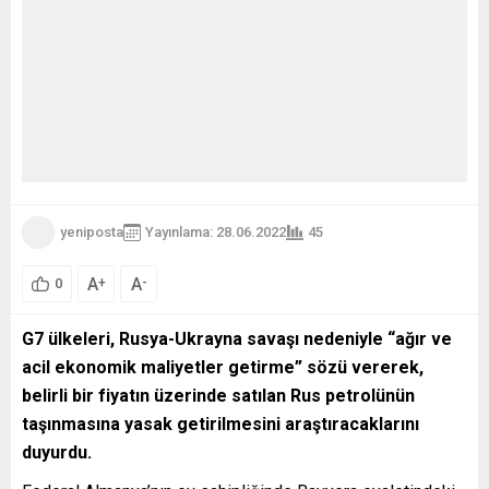
yeniposta
Yayınlama: 28.06.2022
45
A
A
+
-
0
G7 ülkeleri, Rusya-Ukrayna savaşı nedeniyle “ağır ve
acil ekonomik maliyetler getirme” sözü vererek,
belirli bir fiyatın üzerinde satılan Rus petrolünün
taşınmasına yasak getirilmesini araştıracaklarını
duyurdu.