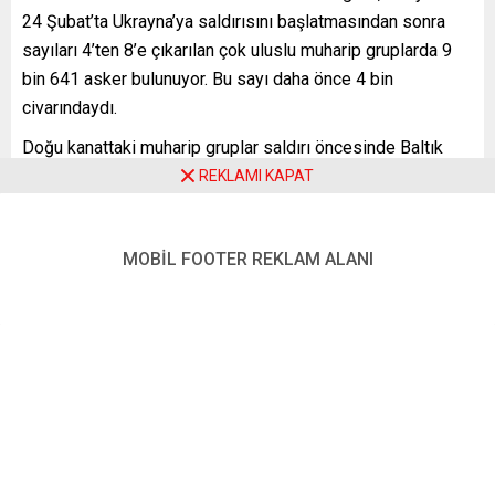
24 Şubat’ta Ukrayna’ya saldırısını başlatmasından sonra
sayıları 4’ten 8’e çıkarılan çok uluslu muharip gruplarda 9
bin 641 asker bulunuyor. Bu sayı daha önce 4 bin
civarındaydı.
Doğu kanattaki muharip gruplar saldırı öncesinde Baltık
ülkeleri Letonya, Litvanya, Estonya ile Polonya’da
REKLAMI KAPAT
bulunuyordu. Saldırının ardından Bulgaristan, Macaristan,
Romanya ve Slovakya’ya da muharip gruplar
MOBİL FOOTER REKLAM ALANI
konuşlandırıldı.
Muharebeye hazır tutulan çok uluslu birliklere 25 NATO
ülkesi katkı sağlıyor. En fazla asker sağlayan Almanya’nın
Litvanya ve Slovakya’da 1315 askeri bulunuyor.
Ardından gelen ABD’nin Polonya, Bulgaristan, Macaristan
ve Romanya’da 1165, İngiltere’nin ise Estonya ve
Polonya’daki birliklerde 1122 askeri görev yapıyor.