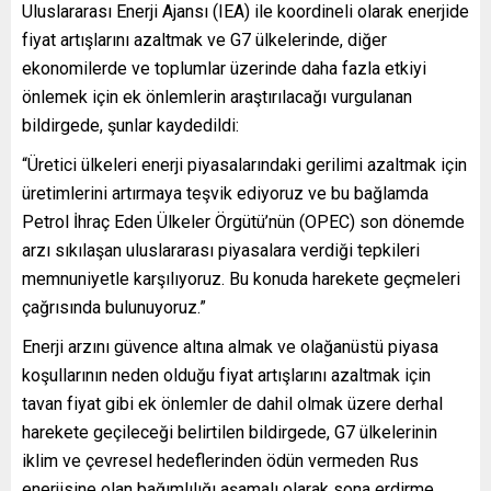
Uluslararası Enerji Ajansı (IEA) ile koordineli olarak enerjide
fiyat artışlarını azaltmak ve G7 ülkelerinde, diğer
ekonomilerde ve toplumlar üzerinde daha fazla etkiyi
önlemek için ek önlemlerin araştırılacağı vurgulanan
bildirgede, şunlar kaydedildi:
“Üretici ülkeleri enerji piyasalarındaki gerilimi azaltmak için
üretimlerini artırmaya teşvik ediyoruz ve bu bağlamda
Petrol İhraç Eden Ülkeler Örgütü’nün (OPEC) son dönemde
arzı sıkılaşan uluslararası piyasalara verdiği tepkileri
memnuniyetle karşılıyoruz. Bu konuda harekete geçmeleri
çağrısında bulunuyoruz.”
Enerji arzını güvence altına almak ve olağanüstü piyasa
koşullarının neden olduğu fiyat artışlarını azaltmak için
tavan fiyat gibi ek önlemler de dahil olmak üzere derhal
harekete geçileceği belirtilen bildirgede, G7 ülkelerinin
iklim ve çevresel hedeflerinden ödün vermeden Rus
enerjisine olan bağımlılığı aşamalı olarak sona erdirme