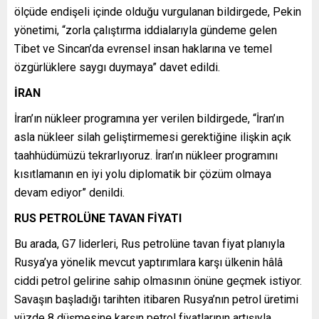
ölçüde endişeli içinde olduğu vurgulanan bildirgede, Pekin
yönetimi, “zorla çalıştırma iddialarıyla gündeme gelen
Tibet ve Sincan’da evrensel insan haklarına ve temel
özgürlüklere saygı duymaya” davet edildi.
İRAN
İran’ın nükleer programına yer verilen bildirgede, “İran’ın
asla nükleer silah geliştirmemesi gerektiğine ilişkin açık
taahhüdümüzü tekrarlıyoruz. İran’ın nükleer programını
kısıtlamanın en iyi yolu diplomatik bir çözüm olmaya
devam ediyor” denildi.
RUS PETROLÜNE TAVAN FİYATI
Bu arada, G7 liderleri, Rus petrolüne tavan fiyat planıyla
Rusya’ya yönelik mevcut yaptırımlara karşı ülkenin hâlâ
ciddi petrol gelirine sahip olmasının önüne geçmek istiyor.
Savaşın başladığı tarihten itibaren Rusya’nın petrol üretimi
yüzde 8 düşmesine karşın petrol fiyatlarının artışıyla