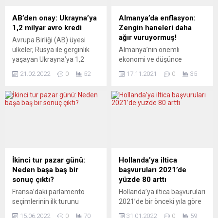
meydana gelen orman
AB ülkelerinde 2012 yılında
yangınlarında evlerini ve
9,5 milyon hektar olan
AB’den onay: Ukrayna’ya
Almanya’da enflasyon:
mülklerini kaybedenlere
organik tarım...
1,2 milyar avro kredi
Zengin haneleri daha
destek amaçlı 500 milyon
ağır vuruyormuş!
Avrupa Birliği (AB) üyesi
euro hacminde ek kaynak
ülkeler, Rusya ile gerginlik
Almanya’nın önemli
ayrıldığını açıkladı. “Yangınla
yaşayan Ukrayna’ya 1,2
ekonomi ve düşünce
mücadelede gösterilen
milyar avroluk kredi
kuruluşlarından Ekonomi
başarısızlıktan dolayı özür
21.02.2022
0
52
17.11.2021
0
35
verilmesini onayladı. AB
Araştırma Enstitüsü (Ifo),
diliyorum” diyen...
Konseyi, AB Komisyonu
ülkedeki yükselen
tarafından hazırlanan ve
enflasyonun zengin haneleri
Ukrayna’ya acilen makro-
yoksul hanelere göre daha
finansal destek
ağır vurduğunu iddia etti.
sağlanmasını içeren teklifin
Ifo’nun Almanya’da “Mevcut
üye ülkeler tarafından kabul
Yüksek Enflasyon
edildiğini açıkladı. Buna göre,
Oranlarının Dağılımsal
Ukrayna’nın dış finansman
Etkileri“ araştırmasının
İkinci tur pazar günü:
Hollanda’ya iltica
ihtiyaçlarını karşılamasına
sonuçları yayımlandı.
Neden başa baş bir
başvuruları 2021’de
yardımcı olmak için toplam
Araştırmada, aylık net geliri
sonuç çıktı?
yüzde 80 arttı
1,2 milyar...
5 bin avronun üzerinde olan
Fransa’daki parlamento
Hollanda’ya iltica başvuruları
bir hanenin alışveriş
seçimlerinin ilk turunu
2021’de bir önceki yıla göre
sepetinin fiyatının ekimde...
Cumhurbaşkanı Macron
yüzde 80 artarak yaklaşık 25
15.06.2022
0
70
31.01.2022
0
59