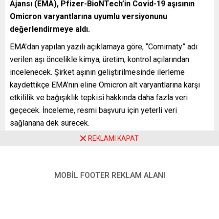
Ajansı (EMA), Pfizer-BioNTech’in Covid-19 aşısının
Omicron varyantlarına uyumlu versiyonunu
değerlendirmeye aldı.
EMA’dan yapılan yazılı açıklamaya göre, “Comirnaty” adı
verilen aşı öncelikle kimya, üretim, kontrol açılarından
incelenecek. Şirket aşının geliştirilmesinde ilerleme
kaydettikçe EMA’nın eline Omicron alt varyantlarına karşı
etkililik ve bağışıklık tepkisi hakkında daha fazla veri
geçecek. İnceleme, resmi başvuru için yeterli veri
sağlanana dek sürecek.
REKLAMI KAPAT
Açıklamada, “Bu inceleme, AB yetkililerinin üye ülkelerde
mevcut ve gelişmekte olan Covid-19 varyantlarıyla
mücadele etmek için ihtiyaç duyabilecekleri uyarlanmış
MOBİL FOOTER REKLAM ALANI
aşılara zamanında erişmelerini sağlamak için çalışma
yollarından biridir” ifadesi kullanıldı.
Pfizer-BioNTech tarafından geliştirilen ve “Comirnaty” adı