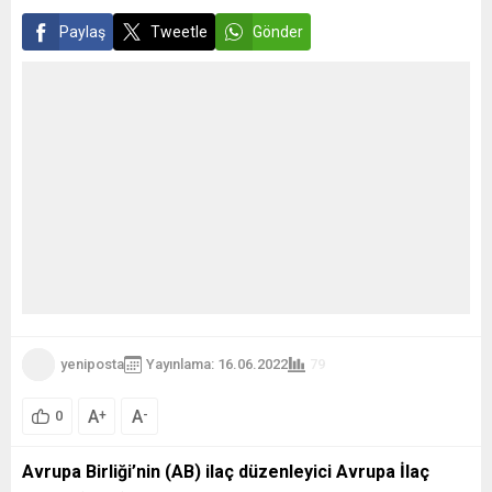
Paylaş
Tweetle
Gönder
yeniposta
Yayınlama: 16.06.2022
79
A
A
+
-
0
Avrupa Birliği’nin (AB) ilaç düzenleyici Avrupa İlaç