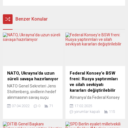
Benzer Konular
NATO, Ukrayna’da uzun
Federal Konsey’e BSW
süreli savaşa hazırlanıyor
freni: Rusya yaptırımları
ve silah sevkiyatı
NATO Genel Sekreteri Jens
kararları değiştirilebilir
Stoltenberg, sivillerin hedef
alınmasının savaş suçu
Almanya’da Federal Konsey
olduğunu hatırlattı ve
(Bundesrat – Eyaletler
07.04.2022
0
71
17.02.2025
“Ukrayna’nın acil askeri
Temsilciler Kurulu), 2023
yorumlar kapalı
115
yardıma ihtiyacı var” dedi.
yılından bu yana her yıl,
Brüksel’de bugün de
Rusya’ya yönelik
sürecek olan NATO Dışişleri
yaptırımların sertleştirilmesi,