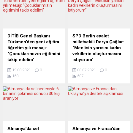
Bakanları Toplantısı öncesi
Ukrayna’ya daha fazla silah
gazetecilere açıklamalarda
ve mali yardım sağlanması
bulunan Stoltenberg,
ve ülkenin AB üyeliğine
Ukrayna-Rusya savaşındaki
destek verilmesini içeren bir
son durumu ve NATO’nun
karar tasarısını kabul ediyor.
olası karşı hamlelerini
Geçmişte, bu tür karar
DİTİB Genel Başkanı
SPD Berlin eyalet
değerlendirdi. Stoltenberg,
tasarıları, Sol Parti’nin (Die
Türkmen’den yeni eğitim
milletvekili Derya Çağlar:
Buça’daki sivillere yönelik
Linke) koalisyon ortağı
öğretim yılı mesajı:
“Meclisin yarısını kadın
saldırıları değerlendirirken,...
olduğu...
“Çocuklarımızın eğitimini
vekillerin oluşturmasını
takip edelim”
istiyorum”
Diyanet İşleri Türk İslam
Almanya Sosyal Demokrat
19.08.2021
0
08.07.2021
0
Birliği (DİTİB) Genel Başkanı
Partisi’nin (SPD) Berlin
158
507
Kazım Türkmen, 2021-2022
Eyalet Parlamentosu
Eğitim Öğretim Yılı’nın
milletvekil Derya Çağlar, 26
başlaması dolayısıyla bir
Eylül’deki eyalet seçimlerine
mesaj yayınladı. DİTİB Genel
ilişkin önemli açıklamalarda
Başkanı Kazım Türkmen,
bulundu. Göçmenlerin eşit
yeni eğitim-öğretim yılının
eğitim, eşit haklara
öğrencilere ve eğitim
kavuşabilmesi, siyasette
camiasına hayırlı olması
daha fazla söz sahibi
temennisinde bulundu.
olabilmesi, ırkçılıkla etkin
Almanya’da sel
Almanya ve Fransa’dan
Başkan Türkmen, bütün
mücadele için 26 Eylül’deki