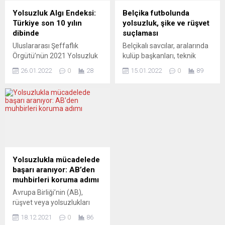
CEZALANDIRILMALI Zeit
atamalara müdahale ettiği
Yolsuzluk Algı Endeksi:
Belçika futbolunda
Online köşe yazarı Matthias
iddia ediliyor. Halihazırda
Türkiye son 10 yılın
yolsuzluk, şike ve rüşvet
Naß, gerilimin azalması
Ulusal Konsey başkanlığını
dibinde
suçlaması
durumunda dahi
yürüten Sobotka ise kendi
Uluslararası Şeffaflık
Belçikalı savcılar, aralarında
Moskova’nın bu...
partisine yönelik yolsuzluk
Örgütü’nün 2021 Yolsuzluk
kulüp başkanları, teknik
iddialarını araştıracak
Algı Endeksi’nde 180 ülke
direktörler ve hakemlerin de
komisyonun başına
26.01.2022
0
28
15.01.2022
0
89
arasında 96. sırada yer alan
bulunduğu futbol
geçmeye...
Türkiye, 2012’den bu yana
dünyasından 57 kişiye
42 basamak gerileyerek son
yolsuzluk, vergi kaçakçılığı,
10 yılın en düşük puanını
rüşvet, kara para aklama ve
aldı. Uluslararası Şeffaflık
şike gibi çeşitli suçlamalarla
Örgütü (Transparency
dava açmaya hazırlanıyor.
International), 2021
Belçika federal savcılığı,
Yolsuzluk Algı Endeksi’ni
Belçika futbolundaki
açıkladı. 180 ülkeyi kamu
yolsuzluk iddialarıyla ilgili
Yolsuzlukla mücadelede
sektörü yolsuzluğuna göre
2018’de “Operation Zero”
başarı aranıyor: AB’den
sıralayan Yolsuzluk Algı
adıyla başlatılan
muhbirleri koruma adımı
Endeksi’nde Türkiye...
soruşturmada 57 kişi
Avrupa Birliği’nin (AB),
hakkında yargı süreci...
rüşvet veya yolsuzlukları
açığa çıkaran kişileri
18.12.2021
0
86
korumak amacıyla