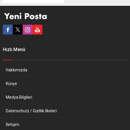
hazırladığı “muhbir
yönetmeliği” yürürlüğe girdi.
AB Komisyonu, muhbirleri
korumaya yönelik yeni
kuralların uygulanmaya
başladığını açıkladı. Buna
göre, kara para aklamayla
mücadele, veri koruma,
Hızlı Menü
Birliğin mali çıkarlarının
korunması, gıda ve ürün
güvenliği, halk sağlığı, çevre
ve nükleer güvenlik gibi...
Hakkımızda
Künye
Medya Bilgileri
Datenschutz / Gizlilik İlkeleri
İletişim