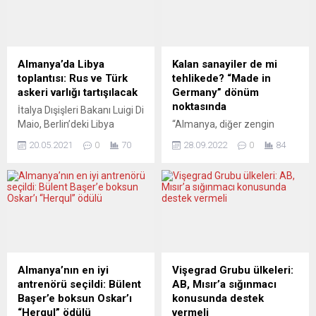
Sorumlu Devlet Bakanı
Muğla Büyükşehir Belediye
Sammy Mahdi ile Avrupa
Başkanlarının
Birliği’nin (AB) konuyla ilgili
yönlendirmesinde bir yardım
kuruluşu Avrupa İltica
kampanyası başlattı.
Destek Ofisi (EASO) Başkanı
Bağışların, CHP Bund in
Almanya’da Libya
Kalan sanayiler de mi
Nina Gregori arasında bir
Berlin hesabına “Türkiye
toplantısı: Rus ve Türk
tehlikede? “Made in
anlaşma imzalandı. İlk...
Yardım” yazarak havale
askeri varlığı tartışılacak
Germany” dönüm
edilebileceği, bununla ilgili
noktasında
İtalya Dışişleri Bakanı Luigi Di
bilgilerin de “https://de-
Maio, Berlin’deki Libya
“Almanya, diğer zengin
de.facebook.com/Chp.Bln”
konulu bir sonraki
ülkeler gibi, yüksek
adresi üzerinden
20.05.2021
0
70
28.09.2022
0
84
toplantının bakanlar
maliyetlerle baş edemeyen
alınabileceği...
düzeyinde 23 Haziran’da
endüstrilerini kaybetti:
yapılacağını bildirdi. Luigi Di
Tekstil endüstrisi, ayakkabı
Maio, İtalyan
endüstrisi, saat endüstrisi
parlamentosunun alt kanadı
gibi. Almanya’yı şimdi de
Temsilciler Meclisi Genel
geri kalanları kaybetme
Kurulu’nda dış politikada öne
korkusu sardı.” Her şey
çıkan konulara ilişkin
apaçık ortada. Bir rahatlama
değerlendirmelerde
görünmüyor. Almanya,
Almanya’nın en iyi
Vişegrad Grubu ülkeleri:
bulundu. Libya ile ilgili
Rusya dışında harıl harıl
antrenörü seçildi: Bülent
AB, Mısır’a sığınmacı
gelişmelere de değinen Di
doğalgaz tedarikçisi arıyor.
Başer’e boksun Oskar’ı
konusunda destek
Maio, 26 Mayıs’ta Bingazi
Gözler önce Afrika’ya
“Herqul” ödülü
vermeli