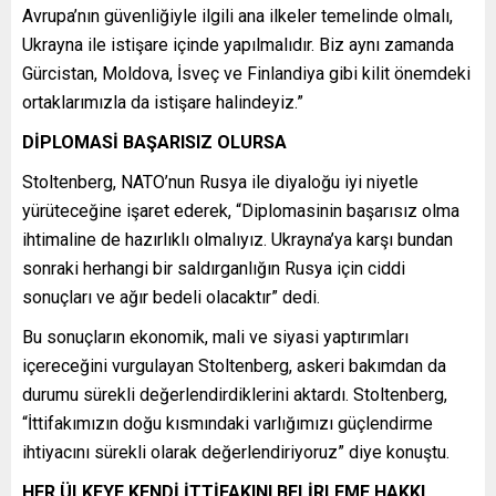
Avrupa’nın güvenliğiyle ilgili ana ilkeler temelinde olmalı,
Ukrayna ile istişare içinde yapılmalıdır. Biz aynı zamanda
Gürcistan, Moldova, İsveç ve Finlandiya gibi kilit önemdeki
ortaklarımızla da istişare halindeyiz.”
DİPLOMASİ BAŞARISIZ OLURSA
Stoltenberg, NATO’nun Rusya ile diyaloğu iyi niyetle
yürüteceğine işaret ederek, “Diplomasinin başarısız olma
ihtimaline de hazırlıklı olmalıyız. Ukrayna’ya karşı bundan
sonraki herhangi bir saldırganlığın Rusya için ciddi
sonuçları ve ağır bedeli olacaktır” dedi.
Bu sonuçların ekonomik, mali ve siyasi yaptırımları
içereceğini vurgulayan Stoltenberg, askeri bakımdan da
durumu sürekli değerlendirdiklerini aktardı. Stoltenberg,
“İttifakımızın doğu kısmındaki varlığımızı güçlendirme
ihtiyacını sürekli olarak değerlendiriyoruz” diye konuştu.
HER ÜLKEYE KENDİ İTTİFAKINI BELİRLEME HAKKI