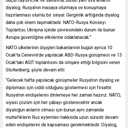
Güçlü caydırıcılık ve savunma, bunun yanı sıra anlamlı
diyalog. Rusya’nın masaya oturmaya ve konuşmaya
hazırlanması olumlu bir sinyal. Gerginlik arttığında diyalog
daha çok önem taşımaktadır. NATO-Rusya Konseyi
Toplantısı, Ukrayna içinde çevresindeki durum ile bunun
Avrupa güvenliğine etkilerine odaklanacak.”
NATO ülkelerinin dışişleri bakanlarının bugün ayrıca 10
Ocak’ta Cenevre’de yapılacak ABD-Rusya görüşmesi ve 13
Ocak’taki AGİT toplantısını da istişare ettiği bilgisini veren
Stoltenberg, şöyle devam etti:
“Gelecek hafta yapılacak görüşmeler Rusya’nın diyalog ve
diplomasi için ciddi olduğunu göstermesi için fırsattır.
Rusya’nın endişelerini dinlemeye her zaman hazırız. NATO,
siyasi çözüm için her çabayı gösterecektir ancak
diyaloğun anlamlı olması için bunun aynı zamanda
müttefiklerin Rus eylemleri hakkında uzun süredir devam
eden endişelerini de kapsaması gerekmektedir. Diyalog,