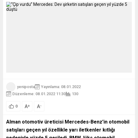
yeniposta
Yayınlama: 08.01.2022
Düzenleme: 08.01.2022 11:30
130
A
A
+
-
0
Alman otomotiv üreticisi Mercedes-Benz’in otomobil
satışları geçen yıl özellikle yarı iletkenler kıtlığı
nedeniyle yüzde 5 geriledi. BMW, lüks otomobil