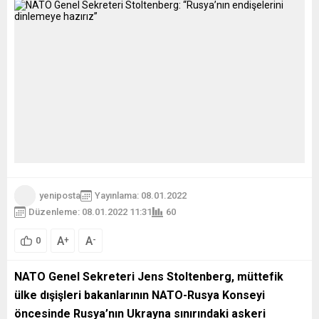
yeniposta
Yayınlama: 08.01.2022
Düzenleme: 08.01.2022 11:31
60
A
A
+
-
0
NATO Genel Sekreteri Jens Stoltenberg, müttefik
ülke dışişleri bakanlarının NATO-Rusya Konseyi
öncesinde Rusya’nın Ukrayna sınırındaki askeri