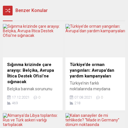
Benzer Konular
Sığınma krizinde çare
Türkiye’de orman
arayışı: Belçika, Avrupa
yangınları: Avrupa’dan
İltica Destek Ofisi’ne
yardım kampanyaları
sığınacak
Türkiye’nin farklı
Belçika barınak sorununu
noktalarında meydana
çözemediği için mağdur
gelen yangınlar nedeniyle
17.12.2021
0
07.08.2021
0
olan sığınmacılarla ilgili
Avrupa’dan da yardım
469
218
krizde, Avrupa İltica Destek
kampanyalarına start verildi.
Ofisi üzerinden çözüm
Cumhuriyet Halk Partisi
arıyor. Yerel basına göre,
Berlin Birliği, genel merkezin
Belçika Göç ve İlticadan
bilgisi dahilinde, Antalya ve