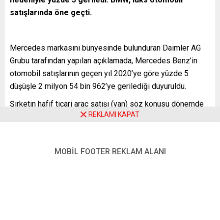
satışlarında öne geçti.
Mercedes markasını bünyesinde bulunduran Daimler AG
Grubu tarafından yapılan açıklamada, Mercedes Benz’in
otomobil satışlarının geçen yıl 2020’ye göre yüzde 5
düşüşle 2 milyon 54 bin 962’ye gerilediği duyuruldu.
Şirketin hafif ticari araç satışı (van) söz konusu dönemde
REKLAMI KAPAT
yüzde 2,6 artışla 334 bin 210 olarak gerçekleşirken, Smart
markasının satışları da yüzde 0,3 artarak 38 bin 514’e
yükseldi.
MOBİL FOOTER REKLAM ALANI
Alman lüks otomobil üreticisinin en büyük pazarı olan
Çin’deki satışlarının geçen yıl yüzde 2 düşerek 758 bin
863’e ve Avrupa’da satışlarının da yüzde 11,2 düşerek 696
bin 136’a gerilemesi dikkati çekti.
Alman üreticinin bataryalı elektrikli araç satışları ise geçen