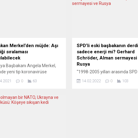
kan Merkel’den müjde: Aşı
SPD’li eski başbakanın derd
iği sıralaması
sadece enerji mi? Gerhard
ılabilecek
Schröder, Alman sermayesi
Rusya
ya Başbakanı Angela Merkel,
nde yeni tip koronavirüse
“1998-2005 yılları arasında SPD 
-19) karşı devam eden aşı
Yeşiller arasında kurulan koalis
4.2021
0
63
14.02.2022
0
103
nyasındaki öncelik
hükümetinin Başbakanı Gerhar
masının en geç haziranda
Schröder, kendisinden önceki v
ılabileceğini söyledi. Başbakan
sonraki sekiz başbakandan fark
 eyalet başbakanlarıyla yaptığı
olarak halen siyaset ve ticaret
enin ardından Berlin Eyaleti
sahnesinde boy göstermeye d
anı Michael Müller ve Bavyera
ediyor.” Neden? Yücel Özdemir,
i Başbakanı Markus Söder ile
hareketliliği sorguluyor. Alman
basın toplantısı düzenledi.
genel siyasi teamüle göre, eski
a kampanyasında hızın arttığını
başbakanlar görevi bıraktıktan 