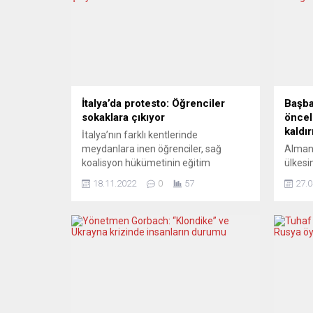
İtalya’da protesto: Öğrenciler
Başba
sokaklara çıkıyor
öncel
kaldır
İtalya’nın farklı kentlerinde
meydanlara inen öğrenciler, sağ
Alman
koalisyon hükümetinin eğitim
ülkesi
politikalarını protesto etti. Başkent
(Covid
18.11.2022
0
57
27.0
Roma başta olmak üzere Milano,
kampa
Torino, Floransa, Bolonya, Cenova ve
sırala
Verona gibi büyük kentlerde
kaldır
öğrenciler, “Şimdi, biz karar veriyoruz”
Merkel
sloganıyla protesto yürüyüşü
görüşm
düzenledi. Öğrenciler, Giorgia Meloni
Başbak
liderliğindeki sağ koalisyon
Eyalet
hükûmetinin eğitimdeki reform
ortak 
planlarını protesto etti. Öğrenciler,...
Aşılam