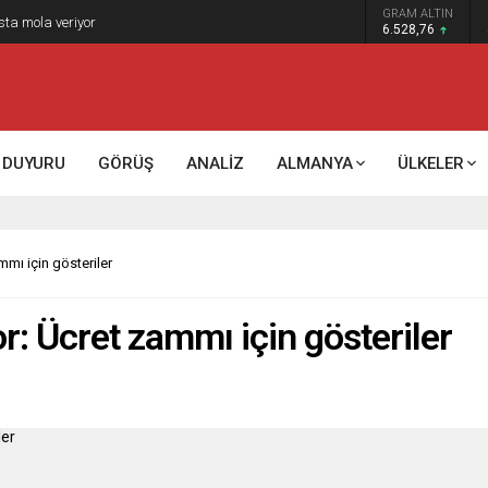
GRAM ALTIN
sta mola veriyor
6.528,76
DUYURU
GÖRÜŞ
ANALİZ
ALMANYA
ÜLKELER
mmı için gösteriler
or: Ücret zammı için gösteriler