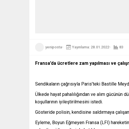
yeniposta
Yayınlama: 28.01.2022
83
Fransa’da ücretlere zam yapılması ve çalışma
Sendikaların çağrısıyla Paris’teki Bastille Mey
Ülkede hayat pahalılığından ve alım gücünün d
koşullarının iyileştirilmesini istedi.
Gösteride polisin, kendisine saldırmaya çalışan 
Eyleme, Boyun Eğmeyen Fransa (LFI) hareketini