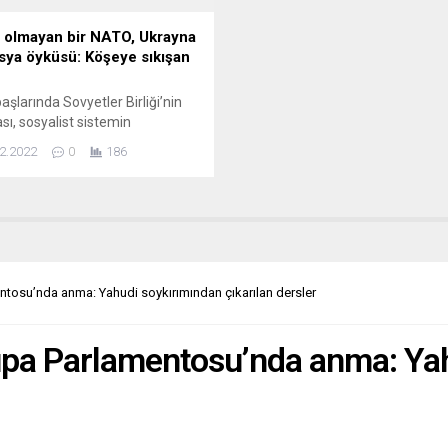
n Merkel,...
aktif siyaseti bırakır,...
 olmayan bir NATO, Ukrayna
sya öyküsü: Köşeye sıkışan
aşlarında Sovyetler Birliği’nin
ası, sosyalist sistemin
sıyla birlikte çoğu saftirik,
2.2022
0
186
çapındaki gerilim hatlarının
n kalkacağını, tek kutuplu
da soğuk savaşın da sona
ini bekledi. Çok geçmedi,
n iyi niyet dağlarına kar yağdı.
utamadığım bir anımdır. Gençlik
60’lı yılların başında,
ntosu’nda anma: Yahudi soykırımından çıkarılan dersler
ul’un o ünlü Bağdat
i’nde...
rupa Parlamentosu’nda anma: Ya