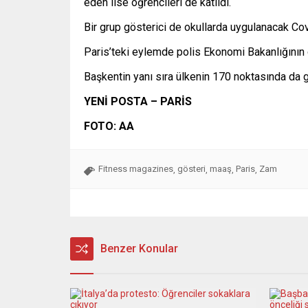
eden lise öğrencileri de katıldı.
Bir grup gösterici de okullarda uygulanacak Cov
Paris’teki eylemde polis Ekonomi Bakanlığının 
Başkentin yanı sıra ülkenin 170 noktasında da g
YENİ POSTA – PARİS
FOTO: AA
Fitness magazines
gösteri
maaş
Paris
Zam
,
,
,
,
Benzer Konular