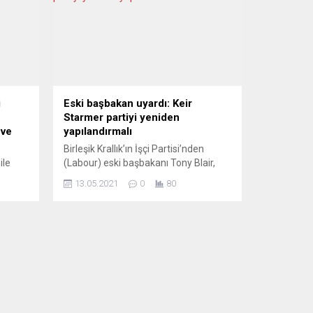
i
Eski başbakan uyardı: Keir
Starmer partiyi yeniden
 ve
yapılandırmalı
Birleşik Krallık’ın İşçi Partisi’nden
ile
(Labour) eski başbakanı Tony Blair,
yon
partisinin başkanı Sir Keir Starmer’ı
13.05.2021
0
80
d
uyardı: “Acilen harekete geçmeli ve
e
partiyi yeniden yapılandırmalısın.”
lı
Birleşik Krallık’ta 6 Mayısta yapılan
yerel seçimlerin yankıları devam
evam
ediyor. 1997-2007 yıllarında Birleşik
 bu
Krallık Başbakanı olan, Labour’ı
ya’da
iktidara taşıyan Tony Blair, partinin
yeniden yapılandırılması gerektiğini
sonra
söyledi. EKONOMİYE ODAKLAN...