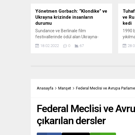
belirte
Yönetmen Gorbach: “Klondike” ve
Tuhaf
Ukrayna krizinde insanların
ve Ru
durumu
kedi
Sundance ve Berlinale film
1990 b
festivallerinde ödül alan Ukrayna-
yıkılm
Türkiye yapımı “Klondike” filminin
dağılma
18.02.2022
0
67
28.0
yönetmeni Maryna Er Gorbach, film
dünya 
üzerinden Rusya ile Ukrayna arasında
ortada
yaşanan krizde Ukrayna’daki
dünya
insanların durumuna dikkat çekiyor.
ereceğ
Dünya prömiyerini ocak sonunda
safları
Sundance Film Festivali’nde, Avrupa
Hiç un
prömiyerini de 14 Şubat’ta 72.
bu ya… 
Anasayfa
Manşet
Federal Meclisi ve Avrupa Parlame
Uluslararası Berlin Film Festivali’nde
İstanb
(Berlinale) yapan “Klondike”,
Caddes
Ukrayna’nın doğusundaki...
Federal Meclisi ve Av
çıkarılan dersler