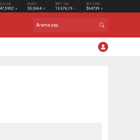
DOLAR
EURO
BIST 100
BITCOIN
47,5952
55,0664
13.676,19
$64739