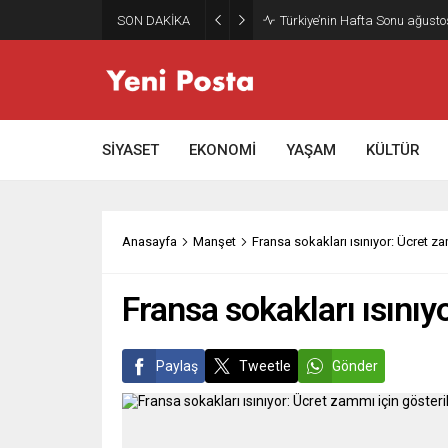
SON DAKİKA
Türkiye’nin Hafta Sonu ağusto
SİYASET
EKONOMİ
YAŞAM
KÜLTÜR
Anasayfa
Manşet
Fransa sokakları ısınıyor: Ücret za
Fransa sokakları ısınıy
Paylaş
Tweetle
Gönder