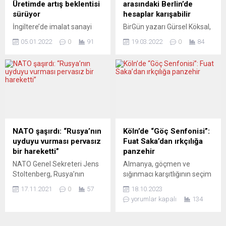
dolayısıyla tüm dünya için bir
Basın, Almanya’nın başat
Üretimde artış beklentisi
arasındaki Berlin’de
değişim...
sanayi sektöründeki krizin
sürüyor
hesaplar karışabilir
nedenlerini analiz...
İngiltere’de imalat sanayi
BirGün yazarı Gürsel Köksal,
üretimi öncü göstergesi
Federal Almanya’nın “tüm
05.01.2022
0
91
19.03.2022
0
84
yukarı yönlü güncellendi.
yasal engellere rağmen
IHS Markit/CIPS tarafından
Ukrayna’ya doğrudan silah
yapılan açıklamada, ülkede
yardımında” bulunduğunu
geçen yılın aralık ayı için 57,6
hatırlatıyor ve ekliyor:
olarak açıklanan imalat
“Alman hükümetine yönelik
sanayi Satınalma
Rusya’yla enerji alışverişini
Yöneticileri Endeksi’nin
tamamen sıfırlama
(PMI) 57,9 seviyesine revize
doğrultusundaki baskı ve
edildiği bildirildi. Ülkede
beklentiler her geçen gün
NATO şaşırdı: “Rusya’nın
Köln’de “Göç Senfonisi”:
imalat PMI verisi kasımda
artıyor. Kısa süre içinde barış
uyduyu vurması pervasız
Fuat Saka’dan ırkçılığa
58,1 seviyesini görmüştü.
sağlanmazsa hükümetin işi
bir hareketti”
panzehir
Açıklamada, aralıkta imalat
zor. Hükümet, Zelenski’nin
NATO Genel Sekreteri Jens
Almanya, göçmen ve
sektöründe bir önceki aya...
kendisinden beklediği
Stoltenberg, Rusya’nın
sığınmacı karşıtlığının seçim
adımları atarsa bunun ülke...
yörüngedeki faal olmayan
sandıklarına yansıdığı ve
17.11.2021
0
57
18.10.2023
bir uydusunu füzeyle
sağcı güçlerin daha da
yorumlar kapalı
134
vurmasını eleştirerek, bunun
güçlendiği bir dönemde
uzay güvenliğine zarar verici
Türkiye’de yaşayan büyük
nitelikte olduğunu savundu.
müzisyen Fuat Saka’nın