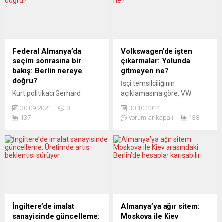
Federal Almanya’da
Volkswagen’de işten
seçim sonrasına bir
çıkarmalar: Yolunda
bakış: Berlin nereye
gitmeyen ne?
doğru?
İşçi temsilciliğinin
Kurt politikacı Gerhard
açıklamasına göre, VW
Schröder’in dediğini dikkate
Almanya’daki en az üç
30.09.2021
0
30.10.2024
almak gerek. 1998-2005
fabrikasını kapatmayı ve on
137
yorumlar kapalı
138
arasında Şansölye olan
binlerce çalışanını işten
Schröder, “Zayıf bir aşçı ile
çıkarmayı planlıyor.
iki kuvvetli garsonun olduğu
Otomobil üreticisi henüz
lokanta yürümez” diyor. Yani
bunu doğrulamasa da
koalisyonlardaki güç
“durumun ciddi olduğu”
dengesine, üçlü koalisyonun
değerlendirmesini yaparak
zorluğuna işaret ediyor.
çarşamba günü 2024’ün
Almanya için tarihi bir
üçüncü çeyreğinde kârında
seçimdi. Sadece Almanya
yüzde 64’lük büyük bir
İngiltere’de imalat
Almanya’ya ağır sitem:
için değil, Avrupa ve
gerileme yaşandığını bildirdi.
sanayisinde güncelleme:
Moskova ile Kiev