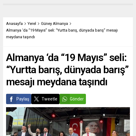
Jens Stoltenberg, Avrupa
“Göç Senfonisi”ni
Birliği (AB) Savunma
ağırlamaya hazırlanıyor.
Bakanları Toplantısı’na
Dünya prömiyeri 2022
katılmadan önce basına
haziranında İstanbul’da
Anasayfa
Yerel
Güney Almanya
açıklamalarda bulunurken,
yapılan dünyanın “göç”
Almanya ‘da “19 Mayıs” seli: “Yurtta barış, dünyada barış” mesajı
endişelerini dile getirdi.
konulu ve isimli ilk
meydana taşındı
NATO’nun, Rusya’nın
senfonisinin Avrupa
yörüngedeki faal olmayan
prömiyeri Köln’de
Almanya ‘da “19 Mayıs” seli:
bir uydusunu füzeyle
gerçekleştirilecek. Fuat
vurduğuna dair ABD...
Saka’nın yakın çevresinden
“Yurtta barış, dünyada barış”
edindiğimiz bilgilere göre...
mesajı meydana taşındı
Paylaş
Tweetle
Gönder