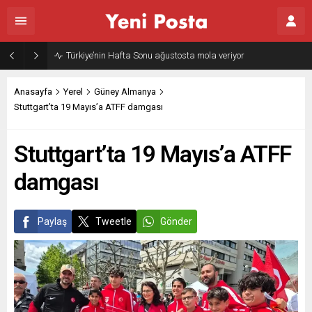
Gazze’nin geleceği: Teknokratik kontrol mü, kolonializm mi?
Anasayfa
Yerel
Güney Almanya
Stuttgart’ta 19 Mayıs’a ATFF damgası
Stuttgart’ta 19 Mayıs’a ATFF
damgası
Paylaş
Tweetle
Gönder