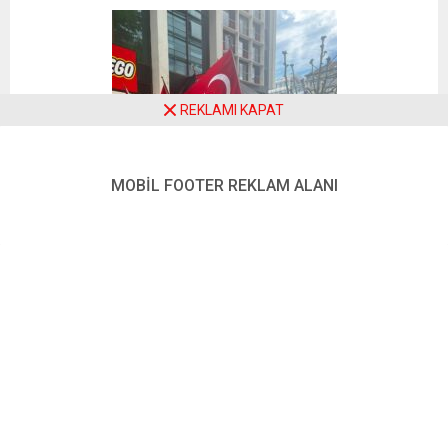
REKLAMI KAPAT
MOBİL FOOTER REKLAM ALANI
19 Mayıs Atatürk’ü Anma, Gençlik ve Spor Bayramı
kapsamında gerçekleştirilen etkinlikte meydandan
yükselen en güçlü mesaj ise barış oldu.
Sahneye Mustafa Kemal Atatürk’ün “Yurtta sulh, dünyada
sulh” sözü taşındı. Gökyüzüne güvercinler bırakıldı. Gün