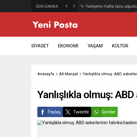
SON DAKİKA
Türkiye’nin Hafta Sonu ağusto
SİYASET
EKONOMİ
YAŞAM
KÜLTÜR
Anasayfa
Alt Manşet
Yanlışlıkla olmuş: ABD askerle
Yanlışlıkla olmuş: ABD 
Paylaş
Tweetle
Gönder