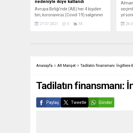
nedeniyle ikiye katlandı
Almany
Avrupa Birliği’nde (AB) her 4 kişiden
seçiml
biri, koronavirüs (Covid-19) salgınının
yıl so
ilk aylarında yalnızlık hissine kapıldı.
Angela
27.07.2021
0
55
26.0
AB Komisyonu’na bağlı Ortak
özlem
Araştırma Merkezi’nin yayımladığı
anketi
“yalnızlık ve sosyal izolasyon” konulu
açıkla
rapora göre, 2016’da AB
kentin
vatandaşlarının yüzde 12’si kendini
Allgem
yalnız, stresli ya da mutsuz
ankete
hissederken, salgının ilk aylarında bu
52’si 
Anasayfa
Alt Manşet
Tadilatın finansmanı: İngilter
oran yüzde 25’e çıktı. Yalnız...
Merkel
Gazete
Tadilatın finansmanı: 
Paylaş
Tweetle
Gönder