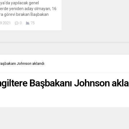
a’da yapılacak genel
erde yeniden aday olmayan, 16
nra görevi bırakan Başbakan
 Merkel’i halkın yarıdan fazlası
9.2021
0
75
eyecek. Yapılan bir kamuoyu
nin sonucunun bu yönde olduğu
ndı. Almanya’nın Augsburg
de yayınlanan Augsburger
eine gazetesinin yaptırdığı bir
 göre, Almanların yüzde
16 yıllık başbakanları olan Angela
e Başbakanı Johnson aklandı
’i özlemeyeceğini bildirdi.
nin kamuoyu...
İngiltere Başbakanı Johnson akla