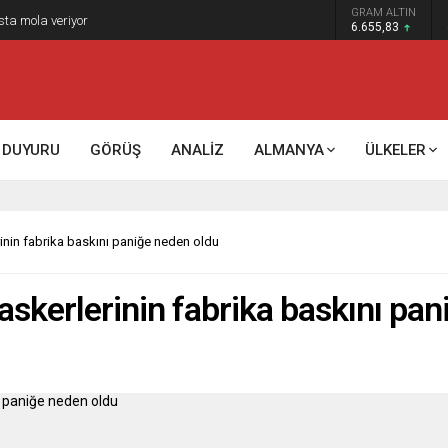
GRAM ALTIN
sta mola veriyor
6.655,83
DUYURU
GÖRÜŞ
ANALİZ
ALMANYA
ÜLKELER
rinin fabrika baskını paniğe neden oldu
askerlerinin fabrika baskını pa