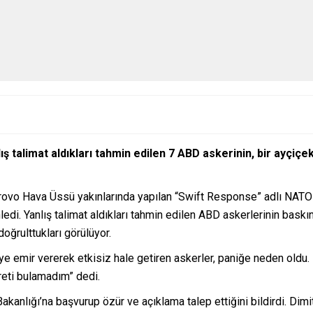
ış talimat aldıkları tahmin edilen 7 ABD askerinin, bir ayçiç
ovo Hava Üssü yakınlarında yapılan “Swift Response” adlı NATO ta
di. Yanlış talimat aldıkları tahmin edilen ABD askerlerinin baskın
doğrulttukları görülüyor.
diye emir vererek etkisiz hale getiren askerler, paniğe neden oldu
reti bulamadım” dedi.
anlığı’na başvurup özür ve açıklama talep ettiğini bildirdi. Dimitr