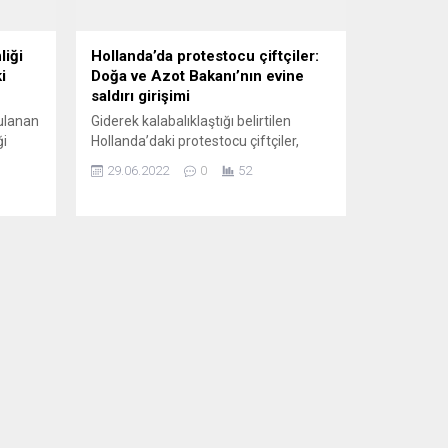
liği
Hollanda’da protestocu çiftçiler:
i
Doğa ve Azot Bakanı’nın evine
saldırı girişimi
gulanan
Giderek kalabalıklaştığı belirtilen
ği
Hollanda’daki protestocu çiftçiler,
vam
Doğa ve Azot Bakanı Christianne van
29.06.2022
0
52
e göre
der Wal’ın evinin önündeki polis
rımlar
barikatını aşmaya çalışarak bir polis
aracını kullanılamaz hale getirdi.
Hollanda polisinin Twitter’dan yaptığı
un geri
paylaşımda, Doğa ve Azot Bakanı van
sayıda
der Wal’ın Hierden’deki evinin önünde
iyor.
toplanan bir grup çiftçinin traktörlerle
polis barikatını aşmaya çalışarak...