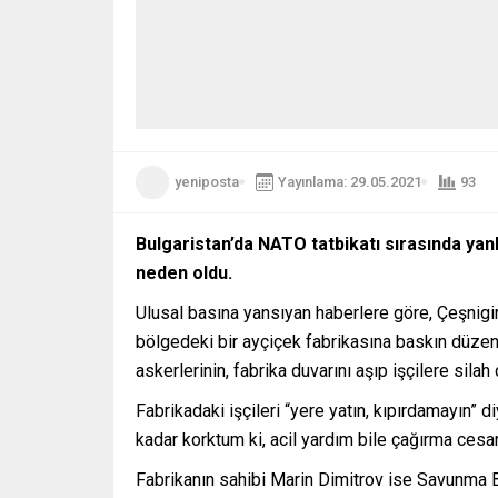
yeniposta
Yayınlama: 29.05.2021
93
Bulgaristan’da NATO tatbikatı sırasında yanl
neden oldu.
Ulusal basına yansıyan haberlere göre, Çeşnigir
bölgedeki bir ayçiçek fabrikasına baskın düzenle
askerlerinin, fabrika duvarını aşıp işçilere silah 
Fabrikadaki işçileri “yere yatın, kıpırdamayın” 
kadar korktum ki, acil yardım bile çağırma cesa
Fabrikanın sahibi Marin Dimitrov ise Savunma Bak