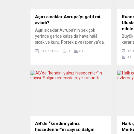
Aşırı sıcaklar Avrupa’yı gafil mi
Ruand
avladı?
Ulusla
etkile
Aşırı sıcaklar Avrupa’nın pek çok
yerinde geride kalsa da hava hâlâ
Büyük 
sıcak ve kuru. Portekiz ve İspanya’da,
kararl
aşırı sıcaklara bağlı olarak toplamda
gerçekl
23.07.2022
0
61
02.0
1.500 kişi yaşamını yitirdi. Orman
uygul
99
yangınları devam ediyor ve özellikle
dur de
Yunanistan’da olduğu gibi yenileri
Ruanda
çıkıyor. Yorumcular, iklim kriziyle
olarak
mücadelede köklü bir zihniyet
süreçte
değişikliğine gidilmesini ve etkili
hakkın
tedbirler alınmasını...
ülkeler
açabil
Bu kar
Britany
AB’de “kendini yalnız
Halk 
hissedenler”in sayısı: Salgın
Merke