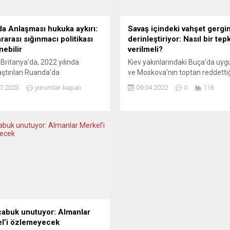
a Anlaşması hukuka aykırı:
Savaş içindeki vahşet gergin
rarası sığınmacı politikası
derinleştiriyor: Nasıl bir tepk
nebilir
verilmeli?
Britanya’da, 2022 yılında
Kiev yakınlarındaki Buça’da uy
aştırılan Ruanda’da
ve Moskova’nın toptan reddetti
eştirilen iltica işlemleri
vahşet, öfkeye yol açmaya de
7.2023
yorumlar kapalı
09.04.2022
0
116
amasına mahkeme tarafından
ediyor. Medyadaki genel eğilim
nildi. Temyiz mahkemesi,
sorumlular belli. Batı yeni yaptı
’nın güvenli bir üçüncü ülke
açıklarken ve savaş suçlularının
 kabul edilemeyeceği ve bu
yargılanmasına yönelik çağrılar
ki eksikliklerin, gerçekten iltica
artarken, Ukrayna, Rus ordusun
a sahip kişilerin menşe
çekildiği başka yerlerde de çok 
ine sınır dışı edilmesine yol
yeni sivil ölümleri olduğunu bildir
eceği gerekçesiyle karar verdi.
Avrupa daha fazla...
ara itiraz etmek için Büyük
a...
çabuk unutuyor: Almanlar
l’i özlemeyecek