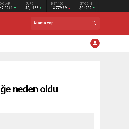
DOLAR
EURO
BIST 100
BITCOIN
47,6961
55,1622
13.779,39
$64929
niğe neden oldu