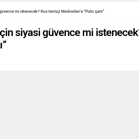
uzluk ve usulsüzlük içinde
eştirildiğini” öne sürdü.
güvence mi istenecek? Rus tenisçi Medvedev’e “Putin şartı”
://www.youtube.com/watch?
_BpAHD5A Türkiye kökenli
 demokratların Avusturya’da
in siyasi güvence mi istenecek?
n yapılanan Cumhuriyet Halk
nin...
ı”