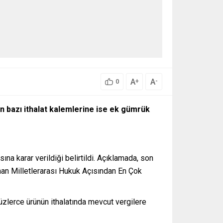
A
A
+
-
0
en bazı ithalat kalemlerine ise ek gümrük
na karar verildiği belirtildi. Açıklamada, son
nan Milletlerarası Hukuk Açısından En Çok
üzlerce ürünün ithalatında mevcut vergilere