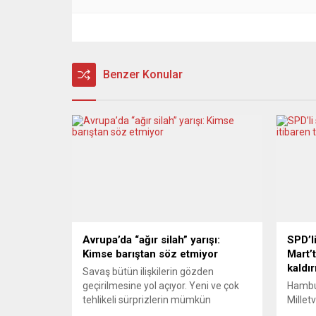
Benzer Konular
Avrupa’da “ağır silah” yarışı:
SPD’l
Kimse barıştan söz etmiyor
Mart’
kaldır
Savaş bütün ilişkilerin gözden
geçirilmesine yol açıyor. Yeni ve çok
Hambu
tehlikeli sürprizlerin mümkün
Millet
olduğunu düşünenlerin sayısı artıyor.
tedbirl