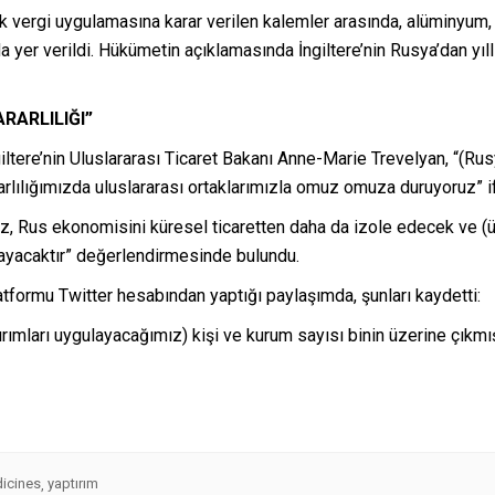
k vergi uygulamasına karar verilen kalemler arasında, alüminyum, m
a yer verildi. Hükümetin açıklamasında İngiltere’nin Rusya’dan yıllı
RARLILIĞI”
ltere’nin Uluslararası Ticaret Bakanı Anne-Marie Trevelyan, “(Rus
rlılığımızda uluslararası ortaklarımızla omuz omuza duruyoruz” if
iz, Rus ekonomisini küresel ticaretten daha da izole edecek ve (ü
ayacaktır” değerlendirmesinde bulundu.
tformu Twitter hesabından yaptığı paylaşımda, şunları kaydetti:
ırımları uygulayacağımız) kişi ve kurum sayısı binin üzerine çıkmı
dicines
yaptırım
,