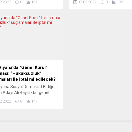
2.2022
0
131
17.07.2022
0
106
arını paylaştı. Vekil Öneş “Bu
kapattılar, traktörlerle sokak
lar kademe kademe,
barikatları oluşturdular. Araları
deki 4,5 hafta içinde hayata
Çevre Bakanı da olan bazı
lecek” dedi. Almanya Sosyal
politikacıların evlerine saldırı old
at Parti’li (SPD) Hamburg
Protestolarda polis uyarı atışları
 milletvekili Barış Öneş,
Alman çiftçiler de onlara deste
ya Başbakanı Olaf Scholz
eylemleri yaptı sınırlarda. Nede
başkanlığında eyalet hükümet
Hollanda deyince akla özellikle
larıyla video konferans
peynirleri, yel değirmenleri,...
e yapılan...
iyana’da “Genel Kurul”
şması: “Hukuksuzluk”
aları ile iptal mi edilecek?
yana Sosyal Demokrat Birliği
 Adayı Ali Bayraktar genel
n iptali için harekete geçti. CHP
2.2022
0
147
urya Federasyonu Başkanı
 Arslan’ın “algı yönetimi
ı” şeklindeki suçlamalarının
i yansıtmadığını savunan
tar, “Genel Kurul’un