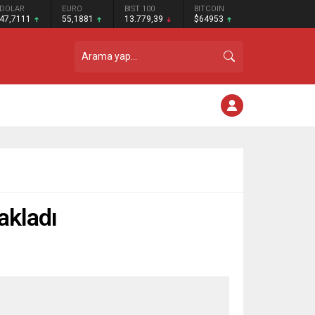
DOLAR
EURO
BIST 100
BITCOIN
47,7111
55,1881
13.779,39
$64953
akladı