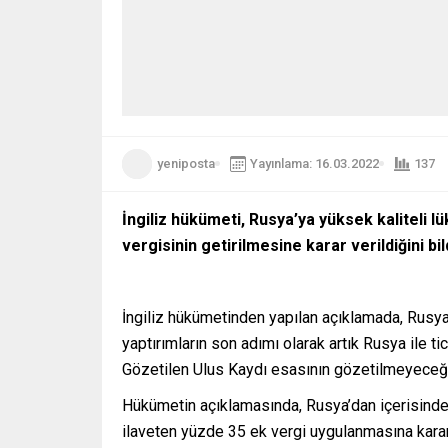
yeniposta
Yayınlama: 16.03.2022
137
İngiliz hükümeti, Rusya’ya yüksek kaliteli 
vergisinin getirilmesine karar verildiğini bil
İngiliz hükümetinden yapılan açıklamada, Rusya’y
yaptırımların son adımı olarak artık Rusya ile
Gözetilen Ulus Kaydı esasının gözetilmeyeceği
Hükümetin açıklamasında, Rusya’dan içerisinde v
ilaveten yüzde 35 ek vergi uygulanmasına karar v