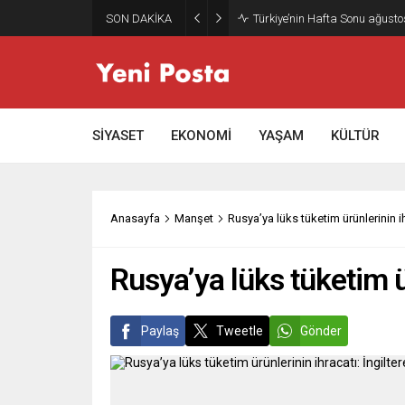
SON DAKİKA
Gazze’nin geleceği: Teknokrati
SİYASET
EKONOMİ
YAŞAM
KÜLTÜR
Anasayfa
Manşet
Rusya’ya lüks tüketim ürünlerinin ih
Rusya’ya lüks tüketim ür
Paylaş
Tweetle
Gönder