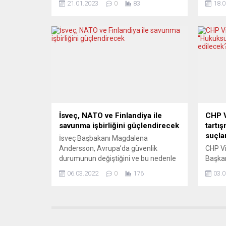
21.01.2023
0
83
18.0
Gündemdeki soru şu: NATO, İsveç ve
kararl
Finlandiya ilişkilerinde Türkiye’nin kilit
karar
noktada bulunması, uluslararası
önümüz
gerginliğin yeni boyutlar almasına yol
geçiri
açar mı? Böyle bir ortamda, Federal
Demokr
Almanya’nın yeni Savunma Bakanı
eyalet
Boris Pistorius ile ilgili yorumların...
Alman
(SPD) 
başkan
şeklind
İsveç, NATO ve Finlandiya ile
CHP V
savunma işbirliğini güçlendirecek
tartı
suçlam
İsveç Başbakanı Magdalena
Andersson, Avrupa’da güvenlik
CHP Vi
durumunun değiştiğini ve bu nedenle
Başkan
Finlandiya ve NATO ile savunma
kurulu
06.03.2022
0
176
03.0
işbirliğini güçlendireceklerini söyledi.
Avust
İsveç Başbakanı Andersson ve
Çağdaş
Savunma Bakanı Peter Hultqvist,
yapıld
resmi temaslarda bulunmak üzere
gerçeğ
gittiği Finlandiya’nın başkenti
Bayrak