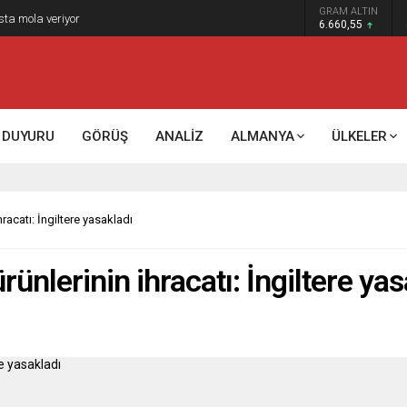
GRAM ALTIN
k kontrol mü, kolonializm mi?
6.660,55
DUYURU
GÖRÜŞ
ANALİZ
ALMANYA
ÜLKELER
racatı: İngiltere yasakladı
ünlerinin ihracatı: İngiltere yas