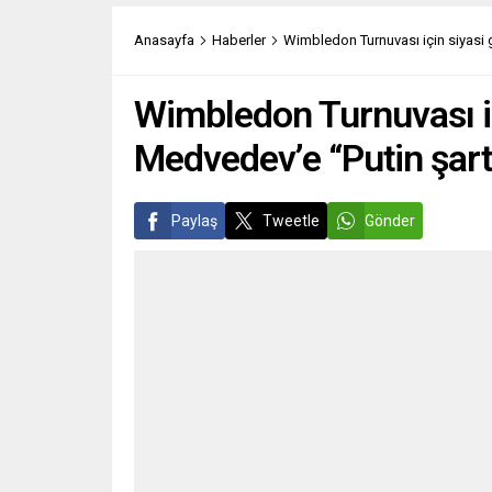
Helsinki’de yeni işbirliği çalışmalarıyla
hukuks
ilgili bilgi verdi. Rusya’nın Ukrayna’yı
gerçekl
Anasayfa
Haberler
Wimbledon Turnuvası için siyasi 
işgal etme girişiminde bulunduğunu
https
belirten Andersson,...
v=ikA
sosyal
Wimbledon Turnuvası iç
yenide
Partisi’
Medvedev’e “Putin şart
Paylaş
Tweetle
Gönder