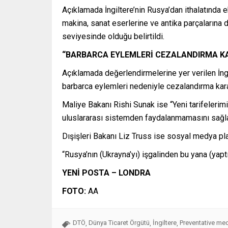
Açıklamada İngiltere’nin Rusya’dan ithalatında e
makina, sanat eserlerine ve antika parçalarına d
seviyesinde olduğu belirtildi.
“BARBARCA EYLEMLERİ CEZALANDIRMA KA
Açıklamada değerlendirmelerine yer verilen İngi
barbarca eylemleri nedeniyle cezalandırma kara
Maliye Bakanı Rishi Sunak ise “Yeni tarifelerim
uluslararası sistemden faydalanmamasını sağl
Dışişleri Bakanı Liz Truss ise sosyal medya pla
“Rusya’nın (Ukrayna’yı) işgalinden bu yana (yapt
YENİ POSTA – LONDRA
FOTO:
AA
DTÖ
Dünya Ticaret Örgütü
İngiltere
Preventative me
,
,
,