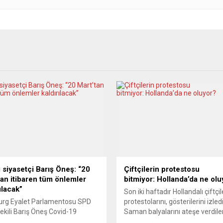
i siyasetçi Barış Öneş: “20
Çiftçilerin protestosu
tan itibaren tüm önlemler
bitmiyor: Hollanda’da ne olu
ılacak”
Son iki haftadır Hollandalı çiftçil
rg Eyalet Parlamentosu SPD
protestolarını, gösterilerini izledi
vekili Barış Öneş Covid-19
Saman balyalarını ateşe verdiler
erine ilişkin 3 aşamalı açılım
Süpermarketlerin depolarını