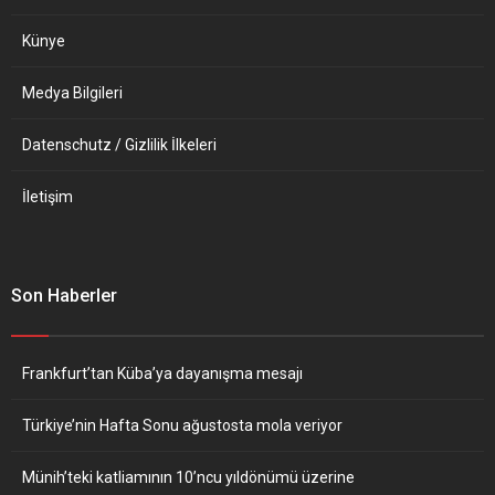
Rusya’daki operasyonlarını
sona erdirmeyi şu aşamada
Künye
düşünmediğine...
Medya Bilgileri
Datenschutz / Gizlilik İlkeleri
İletişim
Son Haberler
Frankfurt’tan Küba’ya dayanışma mesajı
Türkiye’nin Hafta Sonu ağustosta mola veriyor
Münih’teki katliamının 10’ncu yıldönümü üzerine