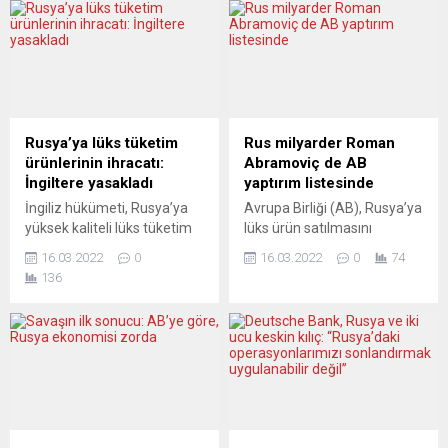
Fransız otomobil üreticisi
savunma bakanlarının
Renault, Rusya’daki üretim
Rusya’ya petrol ambargosu
faaliyetlerini askıya aldığını
konusunda karar
duyurdu. Şirketten yapılan
vermediğini ancak yeni
açıklamada, “Renault
yaptırımların geleceğini
Grubu’nun Moskova’daki
söyledi. Josep Borrell,
üretim tesisindeki
dışişleri ve savunma
Rusya’ya lüks tüketim
Rus milyarder Roman
faaliyetleri bugün itibarıyla
bakanları toplantılarının
ürünlerinin ihracatı:
Abramoviç de AB
askıya alındı“ ifadesi
ardından basına yaptığı
İngiltere yasakladı
yaptırım listesinde
kullanıldı. Açıklamada,
açıklamada, Ukrayna’ya
İngiliz hükümeti, Rusya’ya
Avrupa Birliği (AB), Rusya’ya
Renault’nun Rusya’nın en
saldırıları nedeniyle
yüksek kaliteli lüks tüketim
lüks ürün satılmasını
büyük otomobil üreticisi olan
Rusya’ya yaptırımların
ürünlerinin ihracatını
yasakladı ve aralarında Rus
AvtoVAZ’daki yüzde...
süreceğini ancak bu hafta
16.03.2022
0
16.03.2022
0
74
yasaklarken Rusya’dan
milyarder Roman
içerisinde...
136
gelen bazı ithalat
Abramoviç’in de yer aldığı
kalemlerine ise ek gümrük
15 kişiye yaptırım
vergisinin getirilmesine
uygulamaya başladı. AB’nin
karar verildiğini bildirdi.
Rusya-Ukrayna savaşı
İngiliz hükümetinden
nedeniyle hazırladığı
yapılan açıklamada,
dördüncü yaptırım listesi, AB
Rusya’ya yüksek kaliteli lüks
Resmi Gazetesi’nde
tüketim ürünlerinin
yayımlanarak yürürlüğe
ihracatının yasaklanmasına
girdi. Buna göre, Rusya’nın