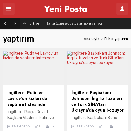
Türkiye’nin Hafta Sonu ağustosta mola veriyor
yaptırım
Anasayfa
Etiket:yaptırım
İngiltere: Putin ve
İngiltere Başbakanı
Lavrov’un kızları da
Johnson: İngiliz füzeleri
yaptırım listesinde
ve Türk SİHA’ları
Ukrayna’da oyun bozuyor
İngiltere, Rusya Devlet
Başkanı Vladimir Putin ve
İngiltere Başbakanı Boris
Dışişleri Bakanı Sergey
Johnson, İngiltere’nin
08.04.2022
0
59
31.03.2022
0
66
Lavrov’un kızlarını yaptırım
Ukrayna’ya sağladığı