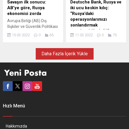
Savaşın ilk sonucu:
Deutsche Bank, Rusya ve
karar verildiği belirtildi.
askeri sanayi gibi çeşitli
AB’ye göre, Rusya
iki ucu keskin kılıç:
Açıklamada, son
sektörlerindeki kamu
ekonomisi zorda
“Rusya’daki
yaptırımların son adımı
işletmeleriyle herhangi bir
operasyonlarımızı
Avrupa Birliği (AB) Dış
olarak artık Rusya ile
işlem...
sonlandırmak
İlişkiler ve Güvenlik Politikası
ticarette yüzlerce...
uygulanabilir değil”
Yüksek Temsilcisi Josep
15.03.2022
0
65
11.03.2022
0
75
Borrell, Rusya ekonomisinin
Deutsche Bank’ın Mali İşler
savaş ve uygulanan
Direktörü (CFO) James von
ekonomik yaptırımlar
Moltke, Rusya’nın
Daha Fazla İçerik Yükle
nedeniyle bu yıl en az yüzde
Ukrayna’ya saldırısı sonrası
15 oranından küçüleceğini
büyük şirketlerin Rusya’dan
öngördü. Borrell, Rusya-
çıkma kararlarına rağmen,
Ukrayna savaşı ve bunun
Deutsche Bank’ın
AB’ye olası etkileri hakkında
Rusya’daki operasyonlarını
blog yazısı yayımladı.
sona erdirmesinin
Savaşın, binlerce can kaybı
“uygulanabilir” olmadığını
ile birlikte küresel
söyledi. CNBC’ye konuşan
ekonomiye...
James von Moltke,
Hızlı Menü
Deutsche Bank’ın
Rusya’daki müşterilerine
karşı sorumluluğu olduğunu
vurgulayarak, bankanın
Hakkımızda