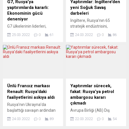
G7, Rusya’ya
Yaptırımlar: İngiltere’den
gerçekleştirecekleri
belirtilen 58,5 metre
yaptırımlarda kararlı:
yeni Soğuk Savaş
görüşme öncesinde basına
uzunluğundaki “Phi” adlı
Ekonominin gücü
darbeleri
açıklamalarda bulundu.
süper yata el konulduğu
deneniyor
İngiltere, Rusya’nın 65
McGuinness, Ukrayna
bildirildi. İçerisinde...
G7 ülkelerinin liderleri,
stratejik endüstrisini,
halkına ve yönetimine
Rusya’ya yönelik ekonomik
bankasını ve Rus iş insanını
transatlantik desteğin
25.03.2022
0
61
24.03.2022
0
86
ve mali yaptırımların tam
hedef alan yeni yaptırım
süreceğine işaret ederek,
olarak uygulanmasında
kararını duyurdu. Dışişleri
“Yaptırımlar, Putin...
kararlı olunduğunu bildirdi.
Bakanı Liz Truss, “Kaçış
G7 ülkelerinin liderleri,
olmayacak” dedi. İngiltere
Brüksel’de
Dışişleri Bakanlığından
gerçekleştirdikleri zirvenin
yapılan yazılı açıklamada,
ardından ortak bildiri
söz konusu yaptırımlarla,
yayımlandı. Bildiride,
çok sayıda savunma şirketi,
“Rusya’yı askeri güçlerini ve
Rus demir yolları, Alfa Bank
Ünlü Fransız markası
Yaptırımlar sürecek,
teçhizatını tüm Ukrayna
ve Wagner Grubu dahil
Renault: Rusya’daki
fakat: Rusya’ya petrol
topraklarından çekmeye
Rusya’nın Ukrayna’yı
faaliyetlerini askıya aldı
ambargosu kararı
çağırıyoruz” ifadesi
işgaline yardım...
çıkmadı
Rusya’nın Ukrayna’da
kullanıldı. Hastaneler ve
başlattığı savaşın ardından
Avrupa Birliği (AB) Dış
okullar dahil olmak üzere
Moskova’da faaliyetlerine
İlişkiler ve Güvenlik Politikası
Ukrayna halkına ve sivil
24.03.2022
0
89
22.03.2022
0
54
devam etmesi nedeniyle
Yüksek Temsilcisi Josep
altyapıya...
sert eleştirilerin hedefi olan
Borrell, AB dışişleri ve