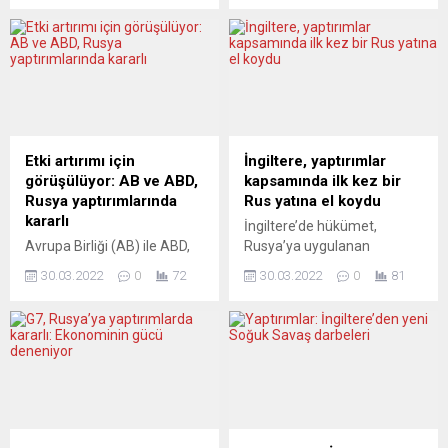
listesine ekledi. Dışişleri
STARStreak yüksek hızlı
Bakanlığından yapılan
hava savunma füzeleri ile
açıklamaya göre, Putin’in
Ukrayna’nın Türkiye’den
kızları Katerina Vladimirovna
satın aldığı Bayraktar TB2
Tikhonova ve Maria
SİHA’larının sahada “oyun
Vladimirovna Vorontsova ile
bozucu” rol oynadığına
Lavrov’un kızı Yekaterina
dikkat çekti. Başbakan
Sergeyevna Vinokurova
Johnson, Avam
Etki artırımı için
İngiltere, yaptırımlar
hakkında seyahat yasağı ve
Kamarası’nın bir
görüşülüyor: AB ve ABD,
kapsamında ilk kez bir
mal varlığı dondurma kararı
komitesinde
Rusya yaptırımlarında
Rus yatına el koydu
verildi. 25 Mart’ta da
milletvekillerinin sorularını
kararlı
İngiltere’de hükümet,
Lavrov’un üvey...
yanıtladı. Rusya-Ukrayna
Avrupa Birliği (AB) ile ABD,
Rusya’ya uygulanan
savaşıyla ilgili iç karartıcı
Rusya’ya uygulanan
yaptırımlar kapsamında ilk
mevzulardan birinin,
30.03.2022
0
72
30.03.2022
0
81
yaptırımların etkinliğini
kez bir süper yata el
“Putin’in olup bitenlerle ilgili
artırmayı ve bunlardan
konulduğunu duyurdu.
gerçeği...
kaçınma yollarını kapatmayı
İngiliz hükümetinden
görüşüyor. AB Komisyonu
yapılan açıklamada, başkent
Finanstan Sorumlu Üyesi
Londra’nın doğusundaki yeni
Mairead McGuinness ile
finans merkezi Canary
ABD Hazine Bakan
Wharf limanında demirli
Yardımcısı Wally Adeyemo,
olan ve ismi gizli tutulan bir
Brüksel’de
Rus oligarkına ait olduğu