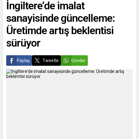
İngiltere’de imalat
THE...
sanayisinde güncelleme:
Üretimde artış beklentisi
sürüyor
Paylaş
Tweetle
Gönder