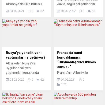
Almanya’da ülke nüfusu
Javid, sağlık çalışanlarının
içindeki göçmen kökenlilerin
görevlerine devam
03.10.2021
0
62
01.02.2022
0
55
oranına dair son veriler
edebilmeleri için Covid-19
açıklandı. Buna göre
aşısı yaptırmaları şartını
göçmen kökenliler nüfusun
kaldıracaklarını bildirdi.
yüzde 26,7’sini, seçmenlerin
Sajid Javid, Avam
ise yüzde 13’ünü
Kamarası’nda yaptığı
oluşturuyor. Federal
açıklamada, çalışma koşulu
Almanya nüfusu içinde
olarak aşıyı zorunlu
göçmen kökenlilerin oranı
tutmanın “artık orantılı
yüzde 26,7’ye yükseldi.
olmadığına” inandığını
Rusya’ya yönelik yeni
Fransa’da cami
Federal İstatistik Dairesi’nin
söyledi. Uygulamanın
yaptırımlar ne getiriyor?
kundaklaması:
açıkladığı 2020 yılı verilerine
açıklandığı tarihte baskın
“Düşmanlaştırıcı iklimin
AB ülkeleri Rusya’ya
göre Federal Almanya’daki
olan Delta varyantının yerini
sonucu”
uygulanacak yeni
seçmenler arasında
şimdi daha az şiddetli
yaptırımlar konusunda
Fransa’nın Albertville
göçmen kökenlilerin oranı
Omicron’a bıraktığını
uzlaştı. Çarşambadan
şehrindeki bir caminin
ise yüzde...
kaydeden...
24.02.2022
0
62
07.05.2021
0
itibaren bankalar, finans
kundaklanmasının ardından
102
piyasaları, perakendeciler ve
IGMG Genel Sekreteri Bekir
özel kişiler için cezalar
Altaş saldırıyla ilgili bir
uygulanmaya başlayacak.
açıklama yaptı. Altaş,
ABD Başkanı Biden da mali
saldırıyı “düşmanlaştırıcı