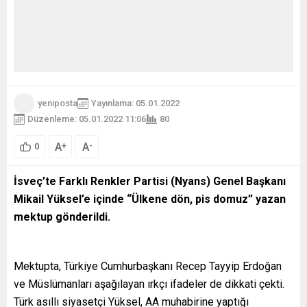
yeniposta
Yayınlama: 05.01.2022
Düzenleme: 05.01.2022 11:06
80
A
A
+
-
0
İsveç’te Farklı Renkler Partisi (Nyans) Genel Başkanı
Mikail Yüksel’e içinde “Ülkene dön, pis domuz” yazan
mektup gönderildi.
Mektupta, Türkiye Cumhurbaşkanı Recep Tayyip Erdoğan
ve Müslümanları aşağılayan ırkçı ifadeler de dikkati çekti.
Türk asıllı siyasetçi Yüksel, AA muhabirine yaptığı