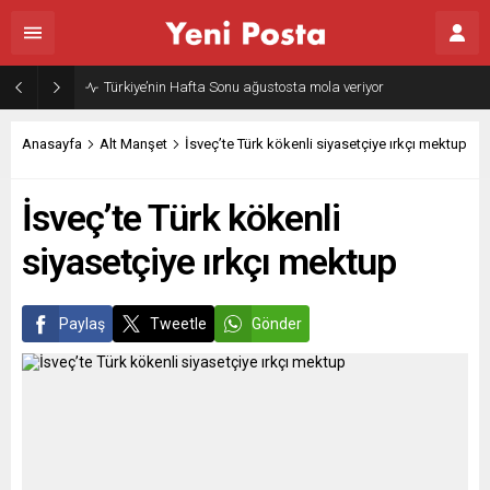
Türkiye’nin Hafta Sonu ağustosta mola veriyor
Anasayfa
Alt Manşet
İsveç’te Türk kökenli siyasetçiye ırkçı mektup
İsveç’te Türk kökenli
siyasetçiye ırkçı mektup
Paylaş
Tweetle
Gönder