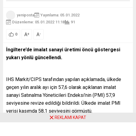
yeniposta
Yayınlama: 05.01.2022
Düzenleme: 05.01.2022 11:18
91
A
A
+
-
0
İngiltere’de imalat sanayi üretimi öncü göstergesi
yukarı yönlü güncellendi.
IHS Markit/CIPS tarafından yapılan açıklamada, ülkede
geçen yılın aralık ayı için 57,6 olarak açıklanan imalat
sanayi Satınalma Yöneticileri Endeksi’nin (PMI) 57,9
seviyesine revize edildiği bildirildi. Ülkede imalat PMI
verisi kasımda 58,1 seviyesini görmüştü.
REKLAMI KAPAT
Açıklamada, aralıkta imalat sektöründe bir önceki aya
kıyasla istihdam tarafında daha düşük büyüme olduğu