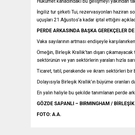
Hükümet kanadındaki bu gelişmeyi yakından taki
İngiliz tur şirketi Tui, rezervasyonları haziran
uçuşları 21 Ağustos’a kadar iptal ettiğini açıkla
PERDE ARKASINDA BAŞKA GEREKÇELER DE
Vaka sayılarının artması endişeyle karşılanırke
Örneğin, Birleşik Krallık’tan dışarı çıkamayacak 
sektörünün ve yan sektörlerin yaraları hızla sarı
Ticaret, tatil, perakende ve ikram sektörleri bi
Dolayısıyla Birleşik Krallık’ın büyüme oranları
En yalın haliyle bu şekilde tanımlanan perde 
GÖZDE SAPANLI
– BIRMINGHAM / BİRLEŞİK
FOTO: A.A.