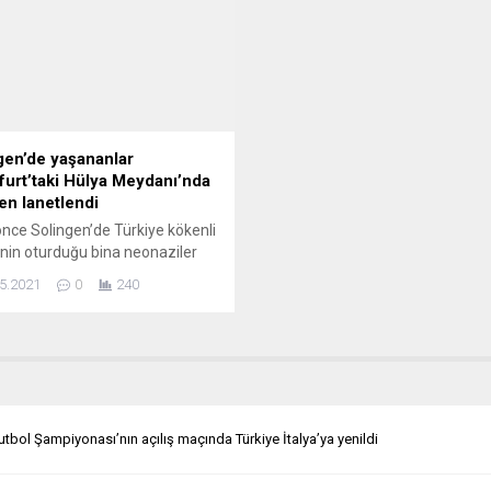
ada, ülkede diğer dinler gibi
etti. FIGC’den yapılan açıklama
ın da yeri bulunduğunu ve bunun
göre, federasyon spor savcılığı,
ız dini” olduğunu savundu.
Juventus, Sampdoria, Napoli, G
anlarla devlet arasında yeni
Empoli, Pro Vercelli, Parma, Pisa
Chievo Verona, Novara ve Pesca
gen’de yaşananlar
furt’taki Hülya Meydanı’nda
en lanetlendi
 önce Solingen’de Türkiye kökenli
lenin oturduğu bina neonaziler
ndan kundaklandı. Genç
5.2021
0
240
nden 5 insan yaşamını yitirdi.
dan 3’ü çocuktu ve 9 yaşındaki
Genç o çocuklardan biriydi.
furt’un Bockenheim semtinde
ydan bu olaydan sonra “Hülya-
olarak adlandırıldı. “Hülya
ı” bu yıl da bir protesto ve
tbol Şampiyonası’nın açılış maçında Türkiye İtalya’ya yenildi
.