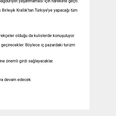
 mağduriyet yaşanmaması için harekete geçti.
 Birleşik Krallık’tan Türkiye’ye yapacağı tüm
erekçeler olduğu da kulislerde konuşuluyor.
de geçirecekler. Böylece iç pazardaki turizm
ine önemli girdi sağlayacaklar.
maya devam edecek.