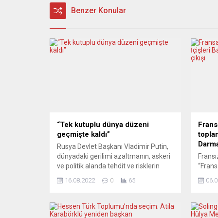
Benzer Konular
“Tek kutuplu dünya düzeni
Frans
geçmişte kaldı”
toplan
Darma
Rusya Devlet Başkanı Vladimir Putin,
dünyadaki gerilimi azaltmanın, askeri
Fransı
ve politik alanda tehdit ve risklerin
“Frans
üstesinden gelmenin ancak çok
toplan
16.08.2022
0
65
06.0
kutuplu dünya sisteminin
İçişle
güçlendirilmesiyle mümkün olacağını
sayıda
belirtti. Vladimir Putin, 10. Moskova
kuruluş
Uluslararası Güvenlik Konferansı’nın
katıld