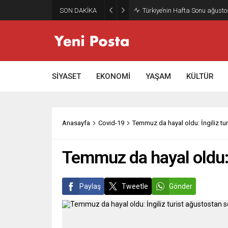
SON DAKİKA
Gazze’nin geleceği: Teknokrati
SİYASET
EKONOMİ
YAŞAM
KÜLTÜR
Anasayfa
Covid-19
Temmuz da hayal oldu: İngiliz tu
Temmuz da hayal oldu: İ
Paylaş
Tweetle
Gönder