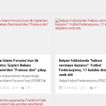
a İslamı Forumu’nun ilk
İtalyan futbolunda “haksız
tısı: İçişleri Bakanı
sermaye kazancı”: Futbol
nin’den “Fransız dini” çıkışı
Federasyonu, 11 kulübü disi
sevk etti
z hükümetinin oluşturduğu
a İslamı Forumu”nun (FORIF) ilk
İtalya Futbol Federasyonu (FIGC)
tısı gerçekleştirildi. Toplantıya,
kulüplerin futbolcu transferleri
2.2022
0
129
02.04.2022
0
90
ri Bakanı Gerald Darmanin, çok
yönelik mali hareketlerini incele
 üst düzey yetkili, Müslüman
soruşturmasını tamamlayarak, 5
un temsilcileri ve din görevlileri
Birinci Futbol Ligi (Serie A) takı
ı. Darmanin, toplantıda yaptığı
olmak üzere 11 kulübü disipline