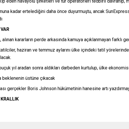
p eden havayolu şirketleri ve tur operatörleri tedbirli davranıp,
 sonuna kadar ertelediğini daha önce duyurmuştu, ancak SunExpress
dı
 VAR
n, alınan kararların perde arkasında kamuya açıklanmayan farklı g
tatilciler, haziran ve temmuz aylarını ülke içindeki tatil yörelerin
lacak.
r buçuk yıl aradan sonra aldıkları darbeden kurtulup, ülke ekonomis
 da beklenenin üstüne çıkacak
arkası gerçekler Boris Johnson hükümetinin hanesine artı yazdır
 KRALLIK