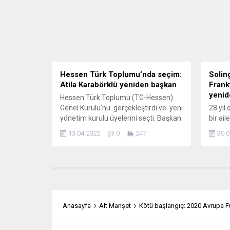
açılışı için video yöntemiyle yaptığı
konuşm
konuşmada, dünyadaki durumun
İslam’
dinamik olarak değiştiğini, çok kutuplu
“Frans
bir dünya düzeninin ana...
Müslüm
bir...
Hessen Türk Toplumu’nda seçim:
Solin
Atila Karabörklü yeniden başkan
Frank
yenid
Hessen Türk Toplumu (TG-Hessen)
Genel Kurulu’nu gerçekleştirdi ve yeni
28 yıl
yönetim kurulu üyelerini seçti. Başkan
bir ai
Atila Karabörklü tarafından
tarafı
13.04.2022
0
247
30.0
gerçekleştirilen açılış konuşmasının
ailesi
ardından yönetim kurulu üyesi Demir
Bunlar
Ceylan, eski Başkan Erhan Songün ve
Hülya 
üye Besra Gültekin seçim divan
Frank
kuruluna seçildiler. Genel sekreter M.
bir me
Esad Şahin tarafından katılımcılara
Platz” 
derneğin son dört yıllık faaliyet...
Meydan
Anasayfa
Alt Manşet
Kötü başlangıç: 2020 Avrupa Fu
anma..