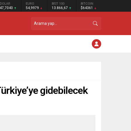
DOLAR
EURO
BIST 100
BITCOIN
47,7040
54,9979
13.866,67
$64361
Türkiye’ye gidebilecek