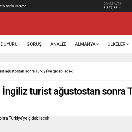
GRAM ALTIN
k kontrol mü, kolonializm mi?
6.587,65
DUYURU
GÖRÜŞ
ANALİZ
ALMANYA
ÜLKELER
rist ağustostan sonra Türkiye’ye gidebilecek
ngiliz turist ağustostan sonra 