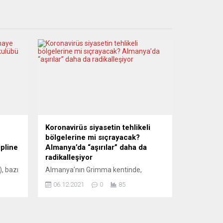
Koronavirüs siyasetin tehlikeli
bölgelerine mi sıçrayacak?
pline
Almanya’da “aşırılar” daha da
radikalleşiyor
, bazı
Almanya’nın Grimma kentinde,
ne
Saksonya eyaleti sağlık bakanının
06.12.2021
0
85
diği
evinin önünde düzenlenen ve Hitler
’i
dönemini çağrıştıran meşaleli eylem,
mı
yeni bir endişe kaynağı oldı. Korona
 sevk
önlemlerinin sertleşmesiyle