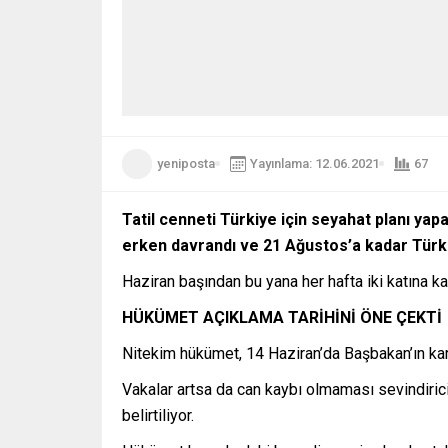
yeniposta
Yayınlama: 12.06.2021
67
Tatil cenneti Türkiye için seyahat planı ya
erken davrandı ve 21 Ağustos’a kadar Türkiye
Haziran başından bu yana her hafta iki katına k
HÜKÜMET AÇIKLAMA TARİHİNİ ÖNE ÇEKTİ
Nitekim hükümet, 14 Haziran’da Başbakan’ın kara
Vakalar artsa da can kaybı olmaması sevindirici
belirtiliyor.