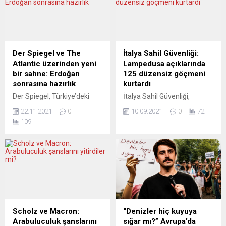
Der Spiegel ve The
İtalya Sahil Güvenliği:
Atlantic üzerinden yeni
Lampedusa açıklarında
bir sahne: Erdoğan
125 düzensiz göçmeni
sonrasına hazırlık
kurtardı
Der Spiegel, Türkiye’deki
İtalya Sahil Güvenliği,
durumun acımasız bir
Lampedusa Adası
22.11.2021
0
10.09.2021
0
72
dökümünü yaparken, ünlü
açıklarındaki kayalıklara
109
Amerikan dergisi The
sığınan 125 düzensiz
Atlantic, AKP rejiminin bir
göçmeni kurtardı. İtalya
oyununu tersine çevirmiş
Sahil Güvenlik
görünüyor. Der Spiegel,
Komutanlığından yapılan
neresinden bakılırsa bakılsın,
yazılı açıklamada, bu sabah
Avrupa’nın en etkili haber
erken saatlerde iki ayrı
dergisi, daha doğrusu
tekneyle Tavşan Adası
ülkenin en etkili internet
kıyılarındaki kayalıklarına
sitesine de sahip olduğu için,
ulaşan ve burada mahsur
Scholz ve Macron:
“Denizler hiç kuyuya
en etkili “haber ve analiz
kalan 125 göçmenin tespit
Arabuluculuk şanslarını
sığar mı?” Avrupa’da