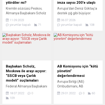
grubu”… Cumartesi günü...
edildiği belirtildi. Düzensiz
yitirdiler mi?
imza sayısı 200’e ulaştı
göçmenleri taşıyan
Kremlin sözcüsü Peskov,
Avrupa’dan Deniz Göktaş’a
teknelerden birinin battığı da
Almanya Başbakanı Scholz
destek çığ gibi büyüyor.
ifade edildi. İtalya...
ve Fransa Cumhurbaşkanı
Komedyen Deniz Göktaş için
11.09.2023
06.07.2026
Macron’un bağımsızlıklarını
Avrupa’da başlatılan
yorumlar kapalı
71
yorumlar kapalı
108
yitirdiğini ve arabuluculuk
dayanışma hareketi saatler
yapamayacaklarını söyledi.
içinde büyüyerek adeta
Peskov, Türkiye’nin rolü ile
ortak bir ifade özgürlüğü
ilgili de açıklamalarda
kampanyasına dönüştü.
bulundu. Rusya Devlet
Almanya başta olmak üzere
Başkanı Vladimir Putin’in
11 Avrupa ülkesinde
sözcüsü Dimitri Peskov,
yaşayan 200 yazar,
Almanya Başbakanı Olaf
gazeteci, çizer, tiyatrocu,
Scholz ile Fransa
yönetmen, müzisyen ve
Başbakan Scholz,
AB Komisyonu için “kötü
Cumhurbaşkanı Emmanuel
sanatçı ortak bildiriyi
Moskova ile arayı açıyor:
yönetim”
Macron’un bağımsızlıklarını
imzalarken, Berlin’de
“SSCB veya Çarlık
değerlendirmesi
yitirdiklerini öne sürerek
yüzlerce kişinin katıldığı
modeli” suçlamaları
Avrupa Birliği (AB)
“Ukrayna sorunu”nun
dayanışma...
Federal Almanya Başbakanı
Ombudsmanı, AB
giderilmesi için arabulucu
Olaf Scholz’un “Gerçek olan,
Komisyonu Başkanı Ursula
olamayacaklarını ifade...
18.07.2022
0
29.01.2022
0
60
emperyalizmin Avrupa’ya
von der Leyen’in Pfizer
109
geri döndüğüdür”
CEO’su Albert Burla ile