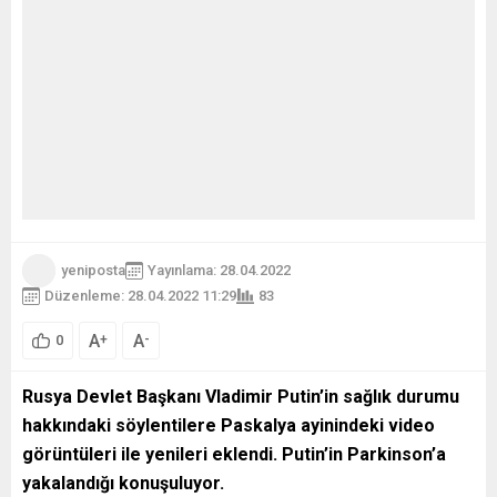
yeniposta
Yayınlama: 28.04.2022
Düzenleme: 28.04.2022 11:29
83
A
A
+
-
0
Rusya Devlet Başkanı Vladimir Putin’in sağlık durumu
hakkındaki söylentilere Paskalya ayinindeki video
görüntüleri ile yenileri eklendi. Putin’in Parkinson’a
yakalandığı konuşuluyor.