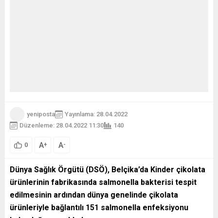
yeniposta
Yayınlama: 28.04.2022
Düzenleme: 28.04.2022 11:30
140
A
A
+
-
0
Dünya Sağlık Örgütü (DSÖ), Belçika’da Kinder çikolata
ürünlerinin fabrikasında salmonella bakterisi tespit
edilmesinin ardından dünya genelinde çikolata
ürünleriyle bağlantılı 151 salmonella enfeksiyonu