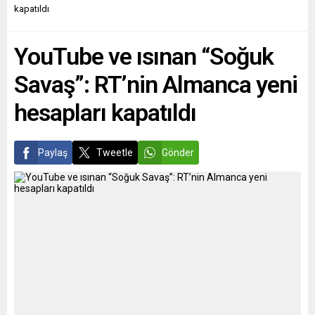
16 saat süren bir operasyon
Üniversitesi Tıp
kapatıldı
sonucunda 244 göçmenin
Fakültesinden “fahri
kurtarıldığı bildirildi.
doktora” unvanı aldı. Köln
YouTube ve ısınan “Soğuk
FRONTEX (Avrupa Birliği
Büyükşehir Belediye...
Sınır Güvenliği Birimi)...
Savaş”: RT’nin Almanca yeni
hesapları kapatıldı
Paylaş
Tweetle
Gönder