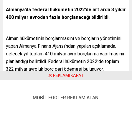
Almanya’da federal hükümetin 2022’de art arda 3 yıldır
400 milyar avrodan fazla borçlanacağı bildirildi.
Alman hükümetinin borçlanmasını ve borçların yönetimini
yapan Almanya Finans Ajansı’ndan yapılan açıklamada,
gelecek yıl toplam 410 milyar avro borçlanma yapılmasının
planlandığı belirtildi. Federal hükümetin 2022’de toplam
322 milyar avroluk borç geri ödemesi bulunuyor.
REKLAMI KAPAT
Alman hükümeti koronavirüs (Covid-19) salgını nedeniyle
açıklanan teşvikleri finanse etmesi için 2021’de yaklaşık
483 milyar avro ile rekor borçlanmaya gitmişti. 2020’de ise
MOBİL FOOTER REKLAM ALANI
407 milyar avro borç almıştı.
Öte yandan, Almanya’nın kamu borcu, bu yılın ikinci
çeyreğinde ilk çeyreğe göre 46,3 milyar avro artarak
yaklaşık 2 trilyon 256 milyar avroya çıkmıştı.