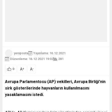
yeniposta
Yayınlama: 16.12.2021
Düzenleme: 16.12.2021 19:02
281
A
A
+
-
0
Avrupa Parlamentosu (AP) vekilleri, Avrupa Birliği’nin
sirk gösterilerinde hayvanların kullanılmasını
yasaklamasını istedi.