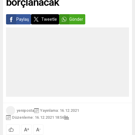
borçlanacak
Paylaş
Tweetle
Gönder
yeniposta
Yayınlama: 16.12.2021
Düzenleme: 16.12.2021 18:56
A
A
+
-