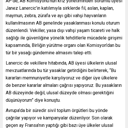
AP’de, AB Komisyonu’nun kriz yönetiminden sorumlu üyesi
Janez Lanercic’in katılımıyla sirklerde fil, aslan, kaplan,
maymun, zebra, zürafa ve ayı gibi vahşi hayvanların
kullanılmasının AB genelinde yasaklanması konulu oturum
düzenlendi. Vekiller, yasa dışı vahşi yaşam ticareti ve halk
sağlığı ile güvenliğine yönelik tehditlerle mücadele girişimi
kapsamında, Birliğin yürütme organı olan Komisyon’dan bu
tür bir yasağı gündemine almasını talep etti.
Lanercic de vekillere hitabında, AB üyesi ülkelerin ulusal
mevzuatlarında bu tür yasaklar getirdiğini belirterek, “Bu
kararları memnuniyetle karşılıyoruz ve diğer üye ülkelere
de benzer kararlar almaları çağrısı yapıyoruz. Bu yasakların
AB düzeyinde değil, ulusal düzeyde olması gerektiğini
düşünüyorum” diye konuştu.
Avrupa’da bir süredir sivil toplum örgütleri bu yönde
çağrılar yapıyor ve kampanyalar düzenliyor. Son olarak
geçen ay Fransa’nın yaptığı gibi bazı üye ülkeler ulusal