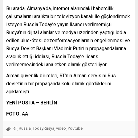
Bu arada, Almanya’da, internet alanındaki habercilik
çalışmalarını aralıkta bir televizyon kanalı ile güçlendirmek
isteyen Russia Today’e yayın lisansı verilmemişti.
Rusya’nın dijital alanlar ve medya üzerinden yaptığı iddia
edilen ulus-ötesi dezenformasyonlarının engellenmesi ve
Rusya Devlet Başkanı Vladimir Putin’in propagandalarına
aracılık ettiği iddiası, Russia Today’e lisans
verilmemesindeki ana etken olarak gösteriliyor.
Alman güvenlik birimleri, RT’nin Alman servisini Rus
devletinin bir propaganda kolu olarak gördüklerini
açıklamıştı.
YENİ POSTA – BERLİN
FOTO:
AA
RT
Russia
TodayRusya
video
Youtube
,
,
,
,