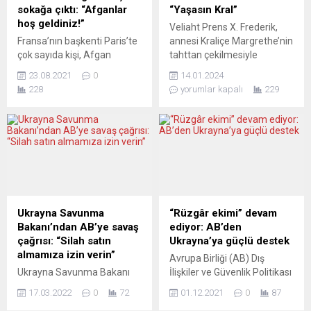
sokağa çıktı: “Afganlar
“Yaşasın Kral”
hoş geldiniz!”
Veliaht Prens X. Frederik,
Fransa’nın başkenti Paris’te
annesi Kraliçe Margrethe’nin
çok sayıda kişi, Afgan
tahttan çekilmesiyle
mültecilerin ülkeye kabulü
Danimarka’nın yeni kralı
23.08.2021
0
14.01.2024
talebiyle gösteri düzenledi.
oldu. 55 yaşındaki Frederik,
228
yorumlar kapalı
229
Aralarında Afganların da yer
Kral ilan edilmesinin
aldığı göstericiler, Paris’teki
ardından halka seslendi.
Cumhuriyet Meydanı’nda
Danimarka Kraliçesi II.
ellerinde Afganistan
Margrethe, 52 yıllık
bayraklarıyla bir araya geldi.
hükümranlığının ardından
”Afganların hayatı
tahtı 55 yaşındaki oğlu X.
değerlidir”, ”Tahliye şimdi”,
Frederik’e devretti.
”Afganlar hoş geldiniz”
Danimarka’nın başkenti
şeklinde pankartlar taşıyan
Kopenhag’daki
Ukrayna Savunma
“Rüzgâr ekimi” devam
göstericiler, Taliban’ın
Christiansborg Sarayı’nda
Bakanı’ndan AB’ye savaş
ediyor: AB’den
kontrolü ele aldığı
gerçekleşen törende
çağrısı: “Silah satın
Ukrayna’ya güçlü destek
Afganistan’da kalan
Danimarka Başbakanı Mette
almamıza izin verin”
Avrupa Birliği (AB) Dış
ailelerinin ve tehdit altında...
Frederiksen, 10. Frederik’i...
Ukrayna Savunma Bakanı
İlişkiler ve Güvenlik Politikası
Reznikov Oleksij, Avrupalı
Yüksek Temsilcisi Josep
17.03.2022
0
72
01.12.2021
0
87
parlamenterlere
Borrell, “Ukrayna’nın toprak