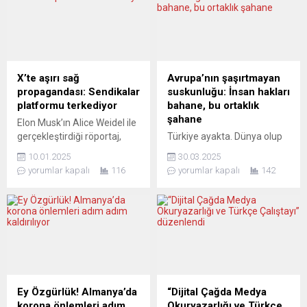
nefes almaya çalışıyor. Peki,
pandemisi. İkinci gündem
“demokratik” Alman,
konusu ise Liberal Parti
Fransız, İtalyan veya
Open-VLD’nin Flaman
Anglosakson medyası bunu
Parlamentosu Milletvekili
görüyor mu? Abartıldığı
Sihame El Kaouakibi’nin
düşünülebilir. Ancak çok sık
Anvers kentinde bulunan
X’te aşırı sağ
Avrupa’nın şaşırtmayan
örnekler verildi. Sınırsız
kâr amacı gütmeyen...
propagandası: Sendikalar
suskunluğu: İnsan hakları
TV’deki programlarda, hep
platformu terkediyor
bahane, bu ortaklık
şu vurgulandı:...
şahane
Elon Musk’ın Alice Weidel ile
gerçekleştirdiği röportaj,
Türkiye ayakta. Dünya olup
Almanya’daki sendikaların
biteni adım adım izliyor.
10.01.2025
30.03.2025
sert tepkisini çekti. Ver.di ve
Bugün, Avrupa’nın
yorumlar kapalı
116
yorumlar kapalı
142
GEW sendikaları, X
demokrasi, insan hakları ve
platformunu “demokrasiye
fikir özgürlüğü konusundaki
düşmanlık ve
izlediği “çifte standart
dezenformasyonun
yüklenmiş” politikalara ve
merkezi” olarak
Türkiye’ye bağımlılığını
nitelendirerek hesaplarını
anlatıyoruz. Cumhurbaşkanı
silme kararı aldı. Sendikalar,
Recep Tayyip Erdoğan’ın en
platformun sağcı aşırılıkçı
güçlü rakibi İstanbul
görüşlerin yayılmasına
Büyükşehir Belediye
Ey Özgürlük! Almanya’da
“Dijital Çağda Medya
zemin hazırladığını ve bu
Başkanı Ekrem
korona önlemleri adım
Okuryazarlığı ve Türkçe