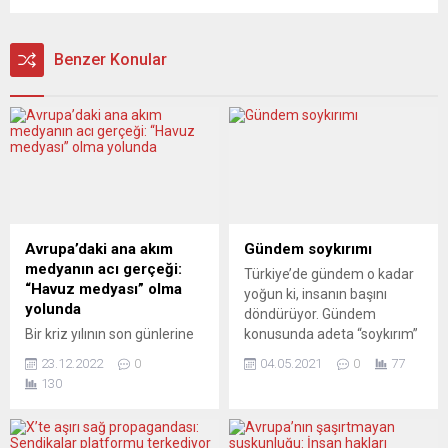
Benzer Konular
Avrupa’daki ana akım
Gündem soykırımı
medyanın acı gerçeği:
Türkiye’de gündem o kadar
“Havuz medyası” olma
yoğun ki, insanın başını
yolunda
döndürüyor. Gündem
Bir kriz yılının son günlerine
konusunda adeta “soykırım”
gelirken, insanlar sadece
yaşıyoruz… Belçika’da son iki
23.12.2022
0
04.05.2021
0
77
Türkiye’de değil, Avrupa ve
haftadır sadece iki konu
130
özellikle Federal
gündemi meşgul ediyor.
Almanya’da da çok boyutlu
Birincisi, elbette bütün
bir krizin darbeleri altında
dünyanın cebelleştiği korona