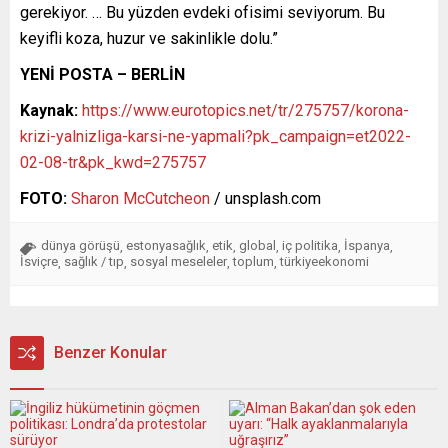
gerekiyor. … Bu yüzden evdeki ofisimi seviyorum. Bu
keyifli koza, huzur ve sakinlikle dolu.”
YENİ POSTA – BERLİN
Kaynak:
https://www.eurotopics.net/tr/275757/korona-
krizi-yalnizliga-karsi-ne-yapmali?pk_campaign=et2022-
02-08-tr&pk_kwd=275757
FOTO:
Sharon McCutcheon
/ unsplash.com
dünya görüşü
estonyasağlık
etik
global
iç politika
İspanya
,
,
,
,
,
,
İsviçre
sağlık / tıp
sosyal meseleler
toplum
türkiyeekonomi
,
,
,
,
Benzer Konular