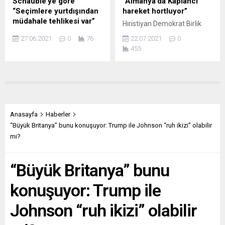
Schäuble’ye göre
“Almanya’da Kaplancı
hizmeti devreye girdi:
bir çevreciye orantısız şiddet
“Seçimlere yurtdışından
hareket hortluyor”
“Turkey recap”,...
uyguladığını gösteren
müdahale tehlikesi var”
Hıristiyan Demokrat Birlik
görüntülere ilişkin...
Alman Meclis Başkanı
(CDU) partili siyasetçi İsmail
27.06.2021
0
76
22.07.2021
0
Wolfgang Schäuble
Tipi, Almanya’da Kaplancı
455
Almanya’da yapılacak
hareketin Selefi Furkan Bin
seçimlere yurtdışından
Abdullah ile yeniden
müdahale uyarısında
şahlandırılmaya çalışıldığı
bulundu. Schäuble “Rusya
yönünde uyarıda bulundu.
ve Türkiye gibi ülkelerdeki
Almanya’nın Sontra
basın özgürlüğünün durumu
kasabasında yaşayan Selefi
Almanya’daki seçmenler
Furkan Bin Abdullah’ın
Anasayfa
Haberler
üzerinde etkili oluyor” dedi.
ülkede yeni bir şeriat yapısı
“Büyük Britanya” bunu konuşuyor: Trump ile Johnson “ruh ikizi” olabilir
Federal Meclis Başkanı
inşa etmek için Metin
mi?
Wolfgang Schäuble
Kaplan’ın izinden gitmeye
Almanya’da 26 Eylül’de
çalıştığına işaret eden
“Büyük Britanya” bunu
yapılacak genel seçimlere
Hessen Eyalet Meclisi’nin
yurtdışından müdahale
CDU’lu milletvekili...
konuşuyor: Trump ile
edilebileceği uyarısında
bulundu. Alman Basın Ajansı
Johnson “ruh ikizi” olabilir
DPA’nın sorularını yanıtlayan
Schäuble...