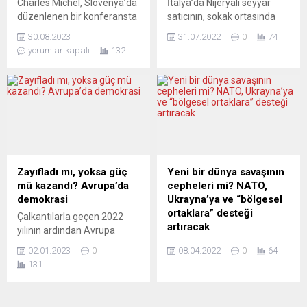
Charles Michel, Slovenya’da
İtalya’da Nijeryalı seyyar
Numara önünde protesto
“Kanadalılar kendi
düzenlenen bir konferansta
satıcının, sokak ortasında
gösterisi düzenlendi.
kamuoyunda çok soruları
Avrupa Birliği’nin 2030’a
darbedilerek hayatını
İngiltere merkezli “Irkçılığa
olduğunu söylediler. Biz de...
30.08.2023
31.07.2022
0
74
kadar yeni üyeler kazanma
kaybetmesi ve
Karşı Dur” (Stand...
yorumlar kapalı
132
hedefi belirlemesi gerektiği
çevredekilerin olaya
çağrısını yaparak önemli bir
müdahale etmemesi
konuyu gündeme getirdi.
tepkilere yol açtı. Ülkenin
Michel, aday ülkelerin yanı
doğusundaki Adriyatik
sıra AB içinde de hızlı
denizi kıyısında yer alan
reformların yapılması
Civitanova Marche’de dün
gerektiğini vurguladı. Bu
akşam saatlerinde
öneri, farklı
meydana gelen olay anına
değerlendirmelere yol
ilişkin görüntüler basında yer
Zayıfladı mı, yoksa güç
Yeni bir dünya savaşının
açıyor. El País (İspanya)
aldı. Sokakta seyyar satıcılık
mü kazandı? Avrupa’da
cepheleri mi? NATO,
“Yeniden parlayan...
yapan Nijeryalı 39 yaşındaki
demokrasi
Ukrayna’ya ve “bölgesel
Alika Ogorchukwu, 32
ortaklara” desteği
Çalkantılarla geçen 2022
yaşındaki İtalyan...
artıracak
yılının ardından Avrupa
basını, demokrasinin dünya
NATO Genel Sekreteri Jens
02.01.2023
0
08.04.2022
0
64
genelindeki vaziyetini
Stoltenberg, Rusya Devlet
131
tartışıyor. Yorumcular
Başkanı Vladimir Putin’in
konuyu, aşırı sağın kazandığı
Ukrayna’yı kontrol etme ve
seçim zaferleri ve
savaş alanında önemli