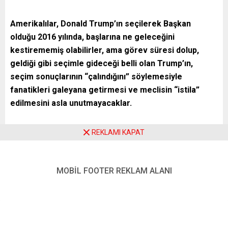
Amerikalılar, Donald Trump’ın seçilerek Başkan
olduğu 2016 yılında, başlarına ne geleceğini
kestirememiş olabilirler, ama görev süresi dolup,
geldiği gibi seçimle gideceği belli olan Trump’ın,
seçim sonuçlarının “çalındığını” söylemesiyle
fanatikleri galeyana getirmesi ve meclisin “istila”
edilmesini asla unutmayacaklar.
REKLAMI KAPAT
Bir grup Trump taraftarı, Amerikan tarihine kara bir leke gibi
düşen bu kanlı olayın uygulayıcıları, Trump da kışkırtıcısı
olmuştu.
MOBİL FOOTER REKLAM ALANI
Trump’ın göreve geldiği yıllarda, Birleşik Krallık’ta da
“Brexit” tohumları ekiliyordu ve en büyük tohum serpici de
Boris Johnson idi.