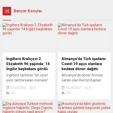
Benzer Konular
İngiltere Kraliçesi 2.
Almanya’da Türk işadamı
Elizabeth 96 yaşında: 14
Covid-19 aşısı olanlara
İngiliz başbakanı gördü
bedava döner dağıttı
İngiltere tarihinin “en uzun
Almanya’da döner firması
süre tahtta kalan monarkı”
sahibi olan Remzi Kaplan
Kraliçe 2. Elizabeth’in doğum
ülkedeki yeni tip koronavirüs
22.04.2022
0
16.09.2021
0
günü dolayısıyla atlara olan
(Covid-19) aşı
131
152
ilgisini de yansıtan, iki
kampanyasına destek
midilliyle Windsor Kalesi’nde
amacıyla aşı olanlara
çekilen bir fotoğrafı
bedava döner dağıttı. Kaplan
yayınlandı. Kraliçe, doğum
Döner sahibi Remzi Kaplan