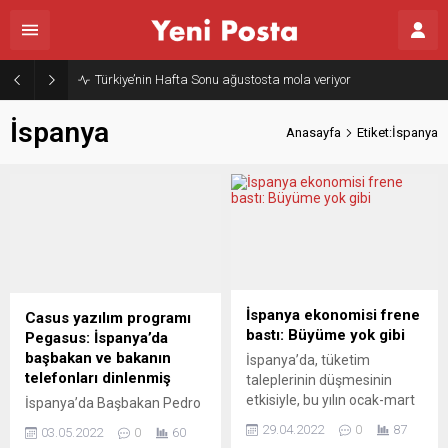
Türkiye’nin Hafta Sonu ağustosta mola veriyor
İspanya
Anasayfa
Etiket:İspanya
İspanya ekonomisi frene
Casus yazılım programı
bastı: Büyüme yok gibi
Pegasus: İspanya’da
başbakan ve bakanın
İspanya’da, tüketim
telefonları dinlenmiş
taleplerinin düşmesinin
etkisiyle, bu yılın ocak-mart
İspanya’da Başbakan Pedro
döneminde ekonomik
Sanchez ve Savunma
29.04.2022
0
87
03.05.2022
0
60
büyüme yüzde 0,3
Bakanı Margarita Robles’in