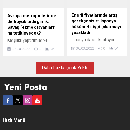
krizinin ardından, Temmuz
üzere gıda fiyatları da
2018’den bu yana PP
yükselmeye devam ediyor.
başkanlığını yürüten 41
Avrupa medyasında
Enerji fiyatlarında artış
Avrupa metropollerinde
yaşındaki Casado görevini
yorumcular, değişen
gerekçesiyle: İspanya
de büyük tedirginlik:
bıraktı. Madrid...
derecelerde olsa da ciddi
hükümeti, işçi çıkarmayı
Savaş “ekmek isyanları”
bir...
yasakladı
mı tetikleyecek?
İspanya’da sol koalisyon
Karşılıklı yaptırımlar ve
hükümeti, Rusya-Ukrayna
ihracat yasaklarının, Rusya’yı
30.03.2022
0
54
02.04.2022
0
95
savaşının ekonomideki
dünya pazarından giderek
etkilerini azaltmak için aldığı
daha fazla kopardığı iddia
önlemler kapsamında enerji
ediliyor. Ama dünya pazarı
Daha Fazla İçerik Yükle
fiyatlarındaki artış
ve özellikle Avrupa
gerekçesiyle işçi
ekonomisi, beklenmedik bir
çıkarılmasını yasakladı.
darbeyle karşı karşıya
Hükümet, 16 milyar avroluk
kaldığını da anlamaya
yardım paketini içeren
başladı. Endişe derinleşiyor.
“Savaşın Ekonomik
Ukrayna savaşından önce
Sonuçlarına Ulusal
zaten yüksek olan enerji
Müdahale Planı”nı bakanlar
fiyatları daha da artarken,
kurulu toplantısında kabul
Rusya ve Ukrayna’nın başlıca
Hızlı Menü
etti. Başbakan Yardımcısı,
üreticileri olduğu...
Çalışma ve Sosyal Ekonomi