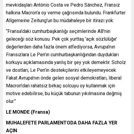
mevkidaşları António Costa ve Pedro Sánchez, Fransız
halkına Macron’a oy verme çağrısında bulundu. Frankfurter
Allgemeine Zeitung’un bu müdahaleye bir itirazı yok:
“Fransa’daki cumhurbaşkanlığı seçimlerinde AB’nin
geleceği söz konusu. Pek çok yurttaş ’açık sözlülüğe’
değerlerden daha fazla önem atfediyorsa, Avrupa’nın
Fransızlara Le Pen’in cumhurbaşkanlığından duydukları
korkuyu açıklamasında yanlış bir şey yok demektir. Scholz
ve dostları, Le Pen’in destekçilerini etkileyemeyecek.
Fakat Avrupa’nın önde gelen sosyal demokratları, liberal
Macron’dan rahatsız birkaç solcuyu oy kullanmak için
motive edebilirse, bu küçük tabunun yıkılmasına değmiş
olur.”
LE MONDE (Fransa)
MUHALEFETE PARLAMENTODA DAHA FAZLA YER
AÇIN