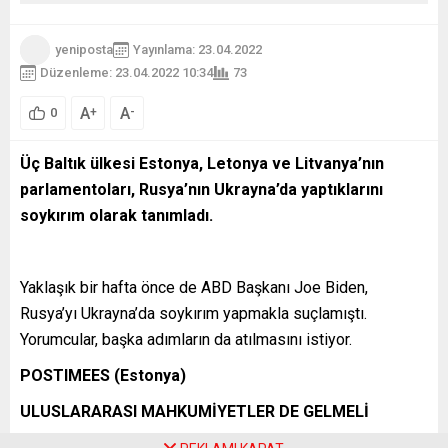
yeniposta
Yayınlama: 23.04.2022
Düzenleme: 23.04.2022 10:34
73
A
A
+
-
0
Üç Baltık ülkesi Estonya, Letonya ve Litvanya’nın
parlamentoları, Rusya’nın Ukrayna’da yaptıklarını
soykırım olarak tanımladı.
Yaklaşık bir hafta önce de ABD Başkanı Joe Biden,
Rusya’yı Ukrayna’da soykırım yapmakla suçlamıştı.
Yorumcular, başka adımların da atılmasını istiyor.
POSTIMEES (Estonya)
ULUSLARARASI MAHKUMİYETLER DE GELMELİ
Açıklamanın yetersiz olduğu tespitinde bulunuyor