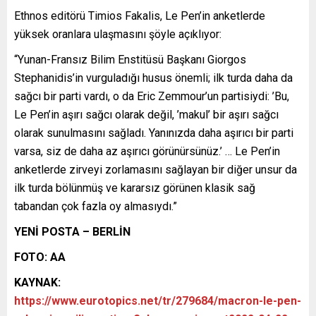
Ethnos editörü Timios Fakalis, Le Pen’in anketlerde
yüksek oranlara ulaşmasını şöyle açıklıyor:
“Yunan-Fransız Bilim Enstitüsü Başkanı Giorgos
Stephanidis’in vurguladığı husus önemli; ilk turda daha da
sağcı bir parti vardı, o da Eric Zemmour’un partisiydi: ’Bu,
Le Pen’in aşırı sağcı olarak değil, ’makul’ bir aşırı sağcı
olarak sunulmasını sağladı. Yanınızda daha aşırıcı bir parti
varsa, siz de daha az aşırıcı görünürsünüz.’ … Le Pen’in
anketlerde zirveyi zorlamasını sağlayan bir diğer unsur da
ilk turda bölünmüş ve kararsız görünen klasik sağ
tabandan çok fazla oy almasıydı.”
YENİ POSTA – BERLİN
FOTO: AA
KAYNAK:
https://www.eurotopics.net/tr/279684/macron-le-pen-