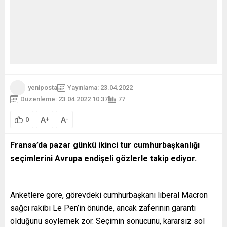
yeniposta
Yayınlama: 23.04.2022
Düzenleme: 23.04.2022 10:37
77
A
A
+
-
0
Fransa’da pazar günkü ikinci tur cumhurbaşkanlığı
seçimlerini Avrupa endişeli gözlerle takip ediyor.
Anketlere göre, görevdeki cumhurbaşkanı liberal Macron
sağcı rakibi Le Pen’in önünde, ancak zaferinin garanti
olduğunu söylemek zor. Seçimin sonucunu, kararsız sol