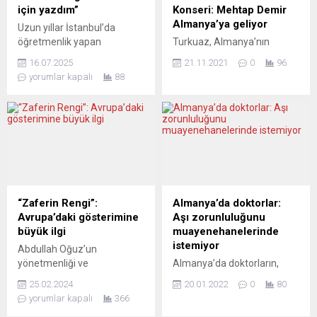
için yazdım”
Konseri: Mehtap Demir
Almanya’ya geliyor
Uzun yıllar İstanbul’da
öğretmenlik yapan
Turkuaz, Almanya’nın
Avusturyalı yazar Alfred
Esslingen kentinde
16.07.2025
21.11.2021
0
96
Grasmus, öyküsü Çanakkale
düzenlenecek olan
yorumlar kapalı
88
Savaşı’yla başlayan
“Internationales
kitabında bir yandan
Adventskonzert”
kahramanlarının İstanbul,
(Uluslararası Noel Konseri)
Münih ve Bağdat Demiryolu
programı ile Türkiye’nin
hattını kapsayan
değerli sanatçısı Mehtap
coğrafyada yaşadıkları
Demir’i de ağırlamaya
gerilimli maceraları işlerken,
hazırlanıyor. Stuttgart
arka planda da savaşın son
merkezli kültür ve sanat
yıllarından 1930’lara kadar
derneği Turkuaz’ın
“Zaferin Rengi”:
Almanya’da doktorlar:
uzanan dönemi anlatıyor.
düzenlediği konser Altes
Avrupa’daki gösterimine
Aşı zorunluluğunu
Grasmus’un “hem
Rathaus binasının
büyük ilgi
muayenehanelerinde
Türkiye’deki hem de
Bürgersaal salonlarında
istemiyor
Abdullah Oğuz’un
Avusturya’daki öğrencileri
gerçekleşecek. AYNI
yönetmenliği ve
Almanya’da doktorların,
için kaleme aldığı”...
ZAMANDA TURKUAZ’IN DA
yapımcılığını yaptığı Türk
Covid-19’a karşı aşı
ONURSAL ÜYELERİ
25.02.2024
20.01.2022
0
80
sinema filmi “Zaferin Rengi”
zorunluluğu getirilmesi
Turkuaz’ın onursal üyesi
yorumlar kapalı
366
Avrupa’da da gösterime
durumunda bunun
olan ünlü opera sanatçısı...