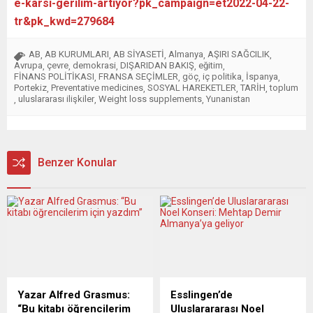
e-karsi-gerilim-artiyor?pk_campaign=et2022-04-22-
tr&pk_kwd=279684
AB
AB KURUMLARI
AB SİYASETİ
Almanya
AŞIRI SAĞCILIK
,
,
,
,
,
Avrupa
çevre
demokrasi
DIŞARIDAN BAKIŞ
eğitim
,
,
,
,
,
FİNANS POLİTİKASI
FRANSA SEÇİMLER
göç
iç politika
İspanya
,
,
,
,
,
Portekiz
Preventative medicines
SOSYAL HAREKETLER
TARİH
toplum
,
,
,
,
uluslararası ilişkiler
Weight loss supplements
Yunanistan
,
,
,
Benzer Konular
Yazar Alfred Grasmus:
Esslingen’de
“Bu kitabı öğrencilerim
Uluslarararası Noel