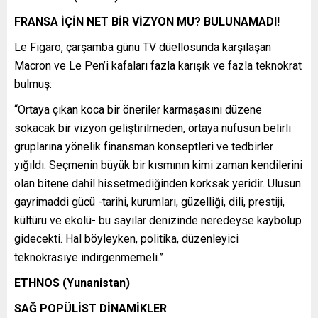
FRANSA İÇİN NET BİR VİZYON MU? BULUNAMADI!
Le Figaro, çarşamba günü TV düellosunda karşılaşan
Macron ve Le Pen’i kafaları fazla karışık ve fazla teknokrat
bulmuş:
“Ortaya çıkan koca bir öneriler karmaşasını düzene
sokacak bir vizyon geliştirilmeden, ortaya nüfusun belirli
gruplarına yönelik finansman konseptleri ve tedbirler
yığıldı. Seçmenin büyük bir kısmının kimi zaman kendilerini
olan bitene dahil hissetmediğinden korksak yeridir. Ulusun
gayrimaddi gücü -tarihi, kurumları, güzelliği, dili, prestiji,
kültürü ve ekolü- bu sayılar denizinde neredeyse kaybolup
gidecekti. Hal böyleyken, politika, düzenleyici
teknokrasiye indirgenmemeli.”
ETHNOS (Yunanistan)
SAĞ POPÜLİST DİNAMİKLER