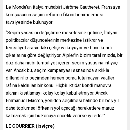
Le Monde’un İtalya muhabiri Jérôme Gautheret, Fransa’ya
komşusunun seçim reformu fikrini benimsemesi
tavsiyesinde bulunuyor:
“Seçim yasasını değiştirme meselesine gelince, İtalyan
politikacılar düşüncelerinin merkezine istikrar ve
temsiliyet arasındaki çelişkiyi koyuyor ve bunu kendi
çıkarlarına göre değiştiriyor. Alpler’in bizim tarafımızda, bir
doz daha nisbi temsiliyet içeren seçim yasasına ihtiyaç
var. Ancak bu, seçim kampanyası esnasında sıklıkla
dillendirilip seçimden hemen sonra tutulmayan vaatler
rafına kaldırılan bir konu. Hiçbir iktidar kendi manevra
alanını kısıtlamayı kolay kolay kabul etmiyor. Ancak
Emmanuel Macron, yeniden seçilmesi halinde bir beş yıl
daha toplumsal öfkenin yol açacağı hareketlere maruz
kalmamak için bu konuya öncelik verirse iyi eder.”
LE COURRIER (İsviçre)