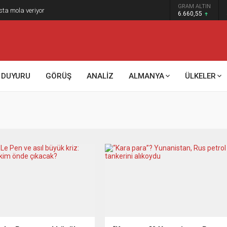
GRAM ALTIN
sta mola veriyor
6.660,55
DUYURU
GÖRÜŞ
ANALİZ
ALMANYA
ÜLKELER