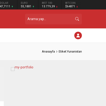
DOLAR
EURO
BIST 100
BITCOIN
47,7111
55,1881
13.779,39
$64871
Anasayfa
Etiket:Yunanistan