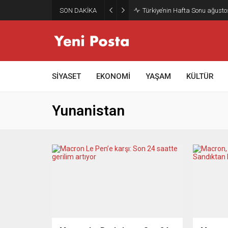
SON DAKİKA
Türkiye’nin Hafta Sonu ağusto
SİYASET
EKONOMİ
YAŞAM
KÜLTÜR
Yunanistan