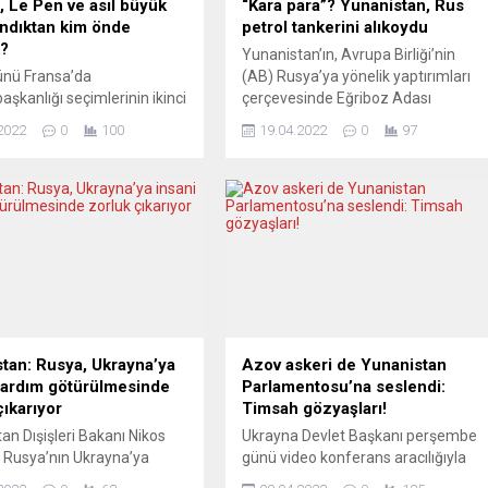
 Le Pen ve asıl büyük
“Kara para”? Yunanistan, Rus
andıktan kim önde
petrol tankerini alıkoydu
?
Yunanistan’ın, Avrupa Birliği’nin
ünü Fransa’da
(AB) Rusya’ya yönelik yaptırımları
şkanlığı seçimlerinin ikinci
çerçevesinde Eğriboz Adası
ması yapılacak. Son
açıklarında bir Rus petrol tankerini
2022
0
100
19.04.2022
0
97
e göre görevdeki
durdurduğu ve yola devamını
aşkanı Emmanuel Macron,
engellediği bildirildi. Yunanistan’ın
’le aşırı sağda görülen
en etkili gazetelerinden
arine Le Pen’in önünde. Le
“Kathimerini”nin haberine göre,
i Avrupa’yı dağıtabilir. İlk
Rusya bandıralı “Pegas” adlı gemi,
a solcu aday Mélenchon’a
petrol yükünü Mora Yarımadası’nda
lerin, seçim sonucu
başka bir gemiye transfer etmek
belirleyici bir rol oynaması
üzere yolda olduğu sırada kötü
or. Avrupa basını,
hava koşulları...
n...
tan: Rusya, Ukrayna’ya
Azov askeri de Yunanistan
yardım götürülmesinde
Parlamentosu’na seslendi:
çıkarıyor
Timsah gözyaşları!
an Dışişleri Bakanı Nikos
Ukrayna Devlet Başkanı perşembe
 Rusya’nın Ukrayna’ya
günü video konferans aracılığıyla
ardım götürülmesinde
Yunanistan Parlamentosu