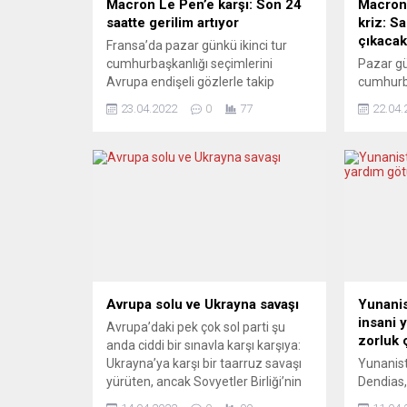
Macron Le Pen’e karşı: Son 24
Macron,
saatte gerilim artıyor
kriz: S
çıkacak
Fransa’da pazar günkü ikinci tur
cumhurbaşkanlığı seçimlerini
Pazar g
Avrupa endişeli gözlerle takip
cumhurba
ediyor. Anketlere göre, görevdeki
tur oyla
23.04.2022
0
77
22.04.
cumhurbaşkanı liberal Macron sağcı
anketler
rakibi Le Pen’in önünde, ancak
Cumhurb
zaferinin garanti olduğunu
yüzde 55
söylemek zor. Seçimin sonucunu,
rakibi M
kararsız sol eğilimli seçmenin
Pen zafer
belirlemesi bekleniyor. Yorumcular
oylamad
seçimi, AB’nin gidişatını belirleyecek
oy veren
önemli bir karar anı olarak görüyor.
üzerinde 
UPSALA...
bekleniy
Fransa’nı
Avrupa solu ve Ukrayna savaşı
Yunanis
insani 
Avrupa’daki pek çok sol parti şu
zorluk 
anda ciddi bir sınavla karşı karşıya:
Ukrayna’ya karşı bir taarruz savaşı
Yunanist
yürüten, ancak Sovyetler Birliği’nin
Dendias,
halefi ve dolayısıyla Avrupa’yı
insan y