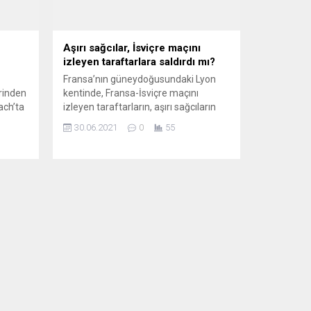
Aşırı sağcılar, İsviçre maçını
izleyen taraftarlara saldırdı mı?
Fransa’nın güneydoğusundaki Lyon
rinden
kentinde, Fransa-İsviçre maçını
ach’ta
izleyen taraftarların, aşırı sağcıların
rilen
saldırısına uğradığı ileri sürüldü. Sosyal
30.06.2021
0
55
ali’nde
medyada, Merciere ve Monnaie
rn
sokaklarında maçı izleyen
stluk
taraftarların başlarında kapüşon
ldu.
bulunan bir grubun saldırısına maruz
irilen
kaldığı görüntüler paylaşıldı.
rliğini
Görüntülerde, kavgada sandalyeler ve
demir sopaların da kullanıldığı görüldü.
Lyon basını, şiddet olayında bazı
k...
kişilerin yaralandığını, saldırganların...