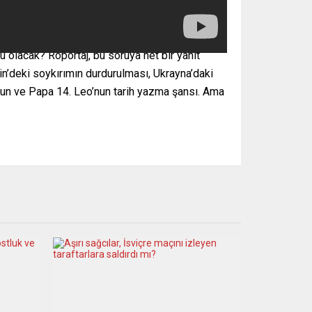
u olacak? Röportaj, bu soruya net bir yanıt
stin’deki soykırımın durdurulması, Ukrayna’daki
l’un ve Papa 14. Leo’nun tarih yazma şansı. Ama