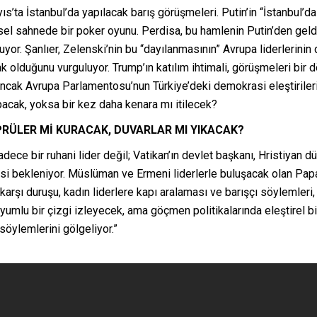
ıs’ta İstanbul’da yapılacak barış görüşmeleri. Putin’in “İstanbul’da
sel sahnede bir poker oyunu. Perdisa, bu hamlenin Putin’den geldi
yor. Şanlıer, Zelenski’nin bu “dayılanmasının” Avrupa liderlerinin
olduğunu vurguluyor. Trump’ın katılım ihtimali, görüşmeleri bir dö
ancak Avrupa Parlamentosu’nun Türkiye’deki demokrasi eleştiriler
apacak, yoksa bir kez daha kenara mı itilecek?
PRÜLER Mİ KURACAK, DUVARLAR MI YIKACAK?
dece bir ruhani lider değil; Vatikan’ın devlet başkanı, Hristiyan 
lmesi bekleniyor. Müslüman ve Ermeni liderlerle buluşacak olan Pap
arşı duruşu, kadın liderlere kapı aralaması ve barışçı söylemleri,
uyumlu bir çizgi izleyecek, ama göçmen politikalarında eleştirel bir
 söylemlerini gölgeliyor.”