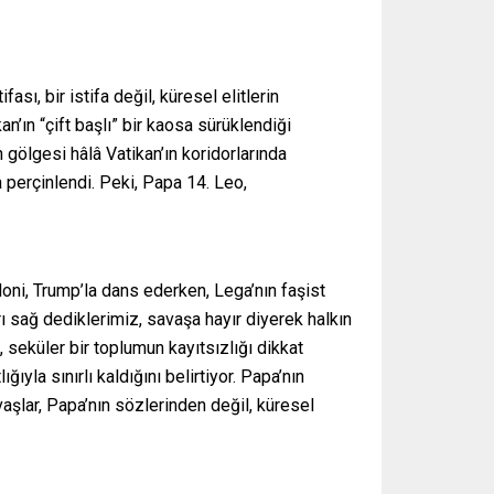
sı, bir istifa değil, küresel elitlerin
an’ın “çift başlı” bir kaosa sürüklendiği
gölgesi hâlâ Vatikan’ın koridorlarında
a perçinlendi. Peki, Papa 14. Leo,
loni, Trump’la dans ederken, Lega’nın faşist
şırı sağ dediklerimiz, savaşa hayır diyerek halkın
 seküler bir toplumun kayıtsızlığı dikkat
ıyla sınırlı kaldığını belirtiyor. Papa’nın
avaşlar, Papa’nın sözlerinden değil, küresel