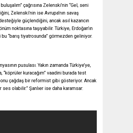
 buluşalım” çağrısına Zelenski’nin “Gel, seni
ğini, Zelenski’nin ise Avrupa’nın savaş
 desteğiyle güçlendiğini, ancak asıl kazancın
nüm noktasına taşıyabilir. Türkiye, Erdoğan’ın
i bu “barış tiyatrosunda” görmezden geliniyor.
dünyasının pusulası. Yakın zamanda Türkiye’ye,
a, “köprüler kuracağım” vaadini burada test
 onu çağdaş bir reformist gibi gösteriyor. Ancak
 ses olabilir.” Şanlıer ise daha karamsar: