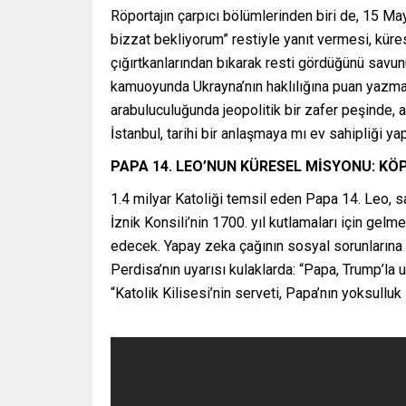
Röportajın çarpıcı bölümlerinden biri de, 15 May
bizzat bekliyorum” restiyle yanıt vermesi, küre
çığırtkanlarından bıkarak resti gördüğünü savunu
kamuoyunda Ukrayna’nın haklılığına puan yazmak 
arabuluculuğunda jeopolitik bir zafer peşinde, 
İstanbul, tarihi bir anlaşmaya mı ev sahipliği y
PAPA 14. LEO’NUN KÜRESEL MİSYONU: KÖ
1.4 milyar Katoliği temsil eden Papa 14. Leo, sa
İznik Konsili’nin 1700. yıl kutlamaları için ge
edecek. Yapay zeka çağının sosyal sorunlarına k
Perdisa’nın uyarısı kulaklarda: “Papa, Trump’la 
“Katolik Kilisesi’nin serveti, Papa’nın yoksulluk