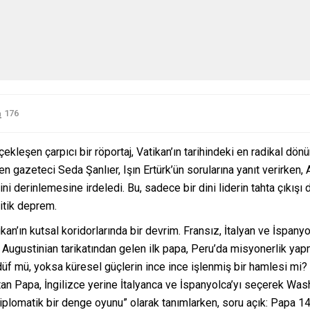
176
leşen çarpıcı bir röportaj, Vatikan’ın tarihindeki en radikal dönüm
n gazeteci Seda Şanlıer, Işın Ertürk’ün sorularına yanıt verirken,
i derinlemesine irdeledi. Bu, sadece bir dini liderin tahta çıkışı değ
litik deprem.
an’ın kutsal koridorlarında bir devrim. Fransız, İtalyan ve İspany
r. Augustinian tarikatından gelen ilk papa, Peru’da misyonerlik yapmı
üf mü, yoksa küresel güçlerin ince ince işlenmiş bir hamlesi mi? 
atan Papa, İngilizce yerine İtalyanca ve İspanyolca’yı seçerek Wash
diplomatik bir denge oyunu” olarak tanımlarken, soru açık: Papa 14