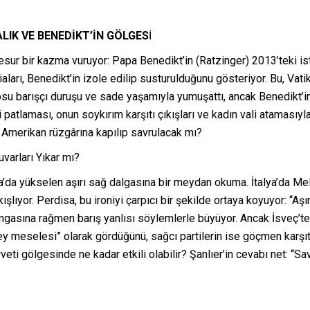
PALIK VE BENEDİKT’İN GÖLGES
İ
esur bir kazma vuruyor: Papa Benedikt’in (Ratzinger) 2013’teki istifa
iaları, Benedikt’in izole edilip susturulduğunu gösteriyor. Bu, Vatik
u barışçı duruşu ve sade yaşamıyla yumuşattı, ancak Benedikt’in 
patlaması, onun soykırım karşıtı çıkışları ve kadın vali atamasıyl
 Amerikan rüzgârına kapılıp savrulacak mı?
varları Yıkar mı?
pa’da yükselen aşırı sağ dalgasına bir meydan okuma. İtalya’da Me
kışlıyor. Perdisa, bu ironiyi çarpıcı bir şekilde ortaya koyuyor: “A
amgasına rağmen barış yanlısı söylemlerle büyüyor. Ancak İsveç’te,
zey meselesi” olarak gördüğünü, sağcı partilerin ise göçmen karşıtlığ
erveti gölgesinde ne kadar etkili olabilir? Şanlıer’in cevabı net: “S