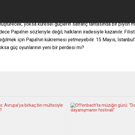
önüştürecek, yoksa küresel güçlerin satranç tahtasında bir piyon m
dece Papa’nın sözleriyle değil, halkların iradesiyle kazanılır. Fili
a eğilmek için Papa’nın kükremesi yetmeyebilir. 15 Mayıs, İstanbu
 yoksa güç oyunlarının yeni bir perdesi mi?