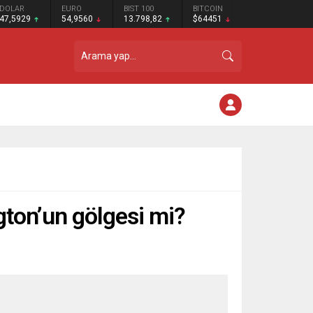
DOLAR
EURO
BIST 100
BITCOIN
47,5929
54,9560
13.798,82
$64451
gton’un gölgesi mi?