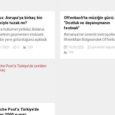
us: Avrupa’ya birkaç bin
Offenbach’ta müziğin gücü:
ciyle tuzak mı?
“Dostluk ve dayanışmanın
festivali”
a hükümet yetkilisi, Belarus
tinin göçmenleri otobüsle
Almanya’nın önemli metropolle
bir yere götürdüğünü açıkladı.
RheinMain Bölgesindek Offenb
 bazı göçmenlerin sınırda
bu yıl dokuzuncu kez gerçekleşti
1.2021
0
120
16.09.2023
yorumlar kapalı
işini sürdüğü bildiriliyor.
iki günlük MainWeltmusik Festiv
136
a İçişleri Bakan Yardımcısı
altı ülkenin geleneksel ve mode
 Wasik, Belarus sınırındaki
müzikleri aracılığıyla verilen “do
a-Brusgi kapısında kamp kuran
ve dayanışma” mesajı yerini bu
nlerin Belarus hükümeti
Geçen hafta sonunda gerçekleşt
ndan gönderilen otobüslerle
müzik şöleni, bu kültürler berabe
bir yere götürülmeye
önümüzdeki yıllarda daha da
dığını söyledi. TV Republika’ya
geliştirmek isteyenlerin elini
an Wasik, “Lukaşenko’nun
güçlendirdi. Bir yandan zaten ço
lerin binip, başka bir...
che Post’a Türkiye’de
len 2000 e-araç