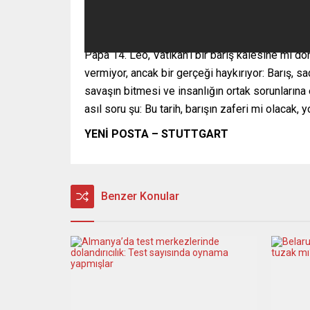
Papa 14. Leo, Vatikan’ı bir barış kalesine mi d
vermiyor, ancak bir gerçeği haykırıyor: Barış, sa
savaşın bitmesi ve insanlığın ortak sorunların
asıl soru şu: Bu tarih, barışın zaferi mi olacak,
YENİ POSTA – STUTTGART
Benzer Konular