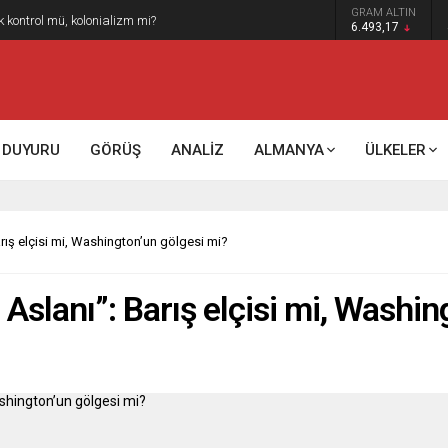
GRAM ALTIN
k kontrol mü, kolonializm mi?
6.493,17
DUYURU
GÖRÜŞ
ANALİZ
ALMANYA
ÜLKELER
rış elçisi mi, Washington’un gölgesi mi?
Aslanı”: Barış elçisi mi, Washin