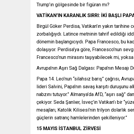
Trump’ın gölgesinde bir figüran mı?
VATİKAN’IN KARANLIK SIRRI: İKİ BAŞLI PA
Birgül Göker Perdisa, Vatikan’ın yakın tarihine c
zorbalığıydı. Latince metninin tahrif edildiği idd
dönemin başlangıcıydı. Papa Francesco, bu kaos
dolaşıyor. Perdisa’ya göre, Francesco’nun sevgi 
Francesco’nun mirasını taşıyabilecek mi, yoksa
Avrupa’nın Aşırı Sağ Dalgası: Papa’nın Mesajı Du
Papa 14. Leo’nun “silahsız barış” çağrısı, Avru
lideri Salvini, Papa’nın savaş karşıtı duruşunu al
nabzını tutuyor.” Almanya’da AfD, “aşırı sağ” d
çekiyor. Seda Şanlıer, İsveç’in Vatikan’ı bir “yü
mesajları, Katolik Kilisesi’nin trilyon dolarlık s
güçlerin satranç hamlelerinden şekilleniyor.”
15 MAYIS İSTANBUL ZİRVESİ