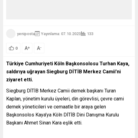
korkunç olacağı
konusunda
uyarıyor:...
yeniposta
Yayınlama: 07.10.2023
133
A
A
+
-
0
Türkiye Cumhuriyeti Köln Başkonsolosu Turhan Kaya,
saldırıya uğrayan Siegburg DİTİB Merkez Camii’ni
ziyaret etti.
Siegburg DİTİB Merkez Camii dernek başkanı Turan
Kaplan, yönetim kurulu üyeleri, din görevlisi, çevre cami
dernek yöneticileri ve cemaatle bir araya gelen
Başkonsolos Kaya’ya Köln DİTİB Dini Danışma Kurulu
Başkanı Ahmet Sinan Kara eşlik etti.