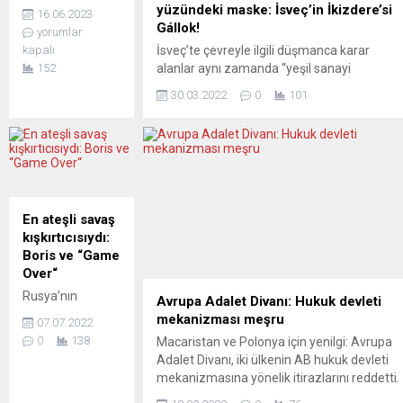
Ukrayna Devlet
yüzündeki maske: İsveç’in İkizdere’si
16.06.2023
Başkanı
Gállok!
yorumlar
Volodimir
kapalı
İsveç’te çevreyle ilgili düşmanca karar
Zelenskiy,
152
alanlar aynı zamanda “yeşil sanayi
perşembe günü
devrimine hizmet” palavraları atıyorlar.
İsviçre
30.03.2022
0
101
Tıpkı Sami halkını zorla asimile ettikten
Parlamentosu’na
sonra dünyada ezilen halkların savunucusu
video konferans
geçiniyor olmaları gibi. Bugünlerde Batı
aracılığıyla hitap
dünyasının gündemi Ukrayna. ABD
etti ve
liderliğindeki Avrupa devletleri, Ukrayna’ya
dayanışma
silah göndererek çatışmaları kızıştırma
çağrısında
yarışındalar. Ana akım medya da görevini
En ateşli savaş
bulundu.
“layıkıyla”...
kışkırtıcısıydı:
Zelenskiy,
Boris ve “Game
İsviçre’nin
Over“
tarafsızlığını
gerekçe
Rusya’nın
Avrupa Adalet Divanı: Hukuk devleti
göstererek
Ukrayna’ya
mekanizması meşru
07.07.2022
şimdiye kadar
askeri
0
138
Macaristan ve Polonya için yenilgi: Avrupa
reddettiği
müdahalesi dört
Adalet Divanı, iki ülkenin AB hukuk devleti
üçüncü ülkelere
ayı geride bıraktı.
mekanizmasına yönelik itirazlarını reddetti.
savaş
Beşinci aydayız.
Karar, AB bütçesinden karşılanan fonların
malzemesi