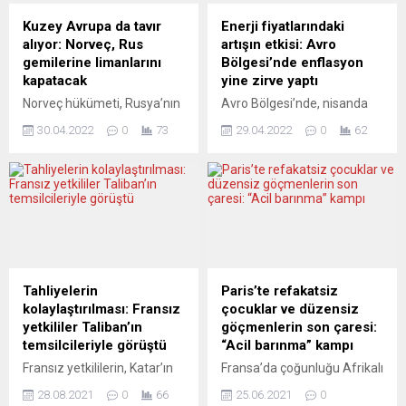
Bölgesi Genel Yatırımcı
Şehir Derneği Başkanı
Güven Endeksi, bu ay 10,6
Walter Kluth, buradaki
Kuzey Avrupa da tavır
Enerji fiyatlarındaki
puanlık düşüşle eksi 26,4
konuşmasında, İstanbul-
alıyor: Norveç, Rus
artışın etkisi: Avro
puana geriledi. Mayıs
Köln arasında faaliyetlerle
gemilerine limanlarını
Bölgesi’nde enflasyon
2020’den...
beraber kültür köprüsü
kapatacak
yine zirve yaptı
kurduklarını söyledi. ...
Norveç hükümeti, Rusya’nın
Avro Bölgesi’nde, nisanda
Ukrayna’ya saldırılarından
yıllık enflasyon enerji
30.04.2022
0
73
29.04.2022
0
62
ötürü Rus gemilerine
fiyatlarındaki artışın etkisiyle
limanlarını kapatma kararı
yüzde 7,5’e çıkarak
aldı. Devlet televizyonu
kayıtlardaki en yüksek
NRK’de yayınlanan bir
seviyesine ulaştı. Avrupa
haberde, Norveç
İstatistik Ofisi (Eurostat),
hükümetinin, Rusya’ya karşı
Avro Bölgesi’nin nisan ayına
yeni yaptırımlar
ilişkin yıllık enflasyon öncü
uygulayacağı ve bu
verilerini yayımladı. Buna
kapsamda ülkedeki
göre, Avro Bölgesi’nde
Tahliyelerin
Paris’te refakatsiz
limanların Rus gemilerine
martta yüzde 7,4 olan yıllık
kolaylaştırılması: Fransız
çocuklar ve düzensiz
kapatılacağı, Rusya’dan
enflasyon, nisanda yüzde
yetkililer Taliban’ın
göçmenlerin son çaresi:
deniz yoluyla yük
7,5’e yükseldi. Avro
temsilcileriyle görüştü
“Acil barınma” kampı
taşımacılığının
Bölgesi’nde nisan ayındaki...
Fransız yetkililerin, Katar’ın
Fransa’da çoğunluğu Afrikalı
yasaklanacağı belirtildi.
başkenti Doha ve
ve Afganistanlılardan
Limanların Rus gemilerine 7
28.08.2021
0
66
25.06.2021
0
Afganistan’ın başkenti
oluşan refakatsiz çocuklar