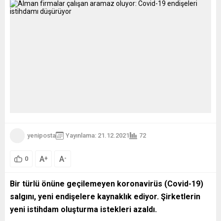
yeniposta
Yayınlama: 21.12.2021
72
A
A
+
-
0
Bir türlü önüne geçilemeyen
koronavirüs (Covid-19)
salgını, yeni endişelere kaynaklık ediyor. Şirketlerin
yeni istihdam oluşturma istekleri azaldı.