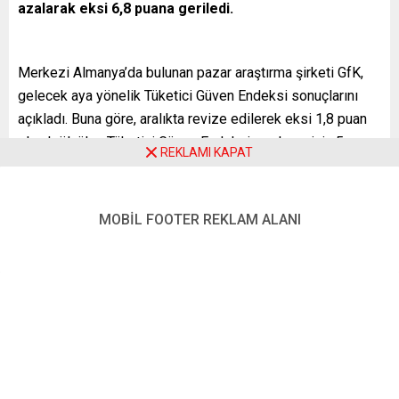
azalarak eksi 6,8 puana geriledi.
Merkezi Almanya’da bulunan pazar araştırma şirketi GfK,
gelecek aya yönelik Tüketici Güven Endeksi sonuçlarını
açıkladı. Buna göre, aralıkta revize edilerek eksi 1,8 puan
olarak ölçülen Tüketici Güven Endeksi, ocak ayı için 5
REKLAMI KAPAT
puanlık azalışla eksi 6,8 puana düştü. Beklenti, endeksin
eksi 2,7’ye düşmesi yönündeydi.
MOBİL FOOTER REKLAM ALANI
GfK açıklamasında, enerji ve gıda fiyatlarındaki artışın
tüketicilerin satın alma gücünü zayıflattığı belirtilerek,
“Ayrıca, orta ve uzun vadede bir ücret-fiyat sarmalının
devreye girme riski var. Önemli ölçüde artan fiyatlar
nedeniyle sendikalar, enflasyon farkını telafi etmek için
ücret artışları talep ediyor. Bu artışları da şirketler daha
sonra ürün ve hizmet fiyatlarına katarak tüketicilere
aktarıyor” denildi.