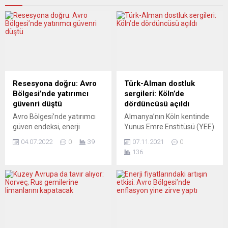
Resesyona doğru: Avro
Türk-Alman dostluk
Bölgesi’nde yatırımcı
sergileri: Köln’de
güvenri düştü
dördüncüsü açıldı
Avro Bölgesi’nde yatırımcı
Almanya’nın Köln kentinde
güven endeksi, enerji
Yunus Emre Enstitüsü (YEE)
krizinin yönelik endişelerle
ile Köln-İstanbul Kardeş
04.07.2022
0
39
07.11.2021
0
Mayıs 2020’den beri en
Şehir Derneği işbirliğiyle
136
düşük seviyesine geriledi.
hazırlanan Türk-Alman
Piyasalara ilişkin
dostluk sergilerinin
araştırmalar yapan ve
dördüncüsü 5 Aralık’a kadar
merkezi Frankfurt’ta
sürecek. Köln YEE ofisindeki
bulunan Sentix’ten yapılan
serginin açılışında Max
açıklamaya göre, haziranda
Höfler Quartett mini konser
eksi 15,8 puan olan Avro
verdi. Köln-İstanbul Kardeş