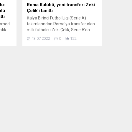
lu:
Roma Kulübü, yeni transferi Zeki
olü
Çelik’i tanıttı
ttı
İtalya Birinci Futbol Ligi (Serie A)
ammed
takımlarından Roma’ya transfer olan
ntik
milli futbolcu Zeki Çelik, Serie A’da
e özür
oynamayı her zaman düşlediğini ve
13.07.2022
0
122
buraya transferinden dolayı mutlu
olduğunu söyledi. Sarı-kırmızılı kulüp,
Trigoria semtindeki Fulvio Bernardini
daki
Tesisleri’nde düzenlediği basın
ws’e
toplantısıyla yeni transferlerinden
ihinin
Zeki Çelik’i basınla buluşturdu. Basın
an köle
toplantısında konuşan Roma Genel
Menajeri Tiago...