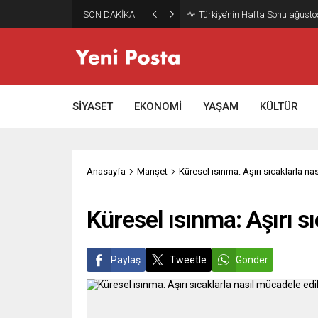
SON DAKİKA
Türkiye’nin Hafta Sonu ağusto
SİYASET
EKONOMİ
YAŞAM
KÜLTÜR
Anasayfa
Manşet
Küresel ısınma: Aşırı sıcaklarla na
Küresel ısınma: Aşırı sı
Paylaş
Tweetle
Gönder