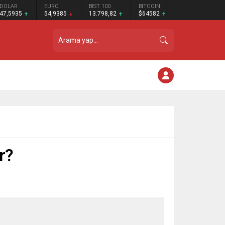
DOLAR
EURO
BIST 100
BITCOIN
47,5935
54,9385
13.798,82
$64582
r?