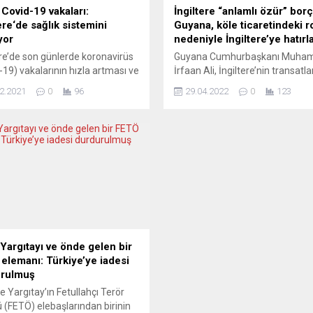
 Covid-19 vakaları:
İngiltere “anlamlı özür” borç
ere‘de sağlık sistemini
Guyana, köle ticaretindeki r
yor
nedeniyle İngiltere’ye hatırla
ere’de son günlerde koronavirüs
Guyana Cumhurbaşkanı Muh
-19) vakalarının hızla artması ve
İrfaan Ali, İngiltere’nin transatla
 personeli yetersizliği nedeniyle
köle ticaretindeki rolü nedeniyl
2.2021
0
96
29.04.2022
0
123
eler üzerindeki baskı giderek
dilemesi çağrısında bulundu.
r. Covid-19 salgını nedeniyle
Muhammed İrfaan Ali, İngiltere
amandır ertelenen rutin
Başbakanı Boris Johnson’la 27
ular, acil bakım talepleri ve
Nisan’da İngiliz Parlamentosun
çalışanları üzerindeki iş
görüşmesinin ardından Sky Ne
n artması, İngiltere Ulusal
yaptığı açıklamada, “insanlık tar
 Sistemi’ni (NHS) oldukça
en büyük vahşetlerinden biri” ol
or. Resmi veriler, başkent
ticareti nedeniyle talep edilen
’da hastalanan NHS...
tazminat kararının, tüm Karayip
ülkeleri...
 Yargıtayı ve önde gelen bir
elemanı: Türkiye’ye iadesi
urulmuş
te Yargıtay’ın Fetullahçı Terör
 (FETÖ) elebaşlarından birinin