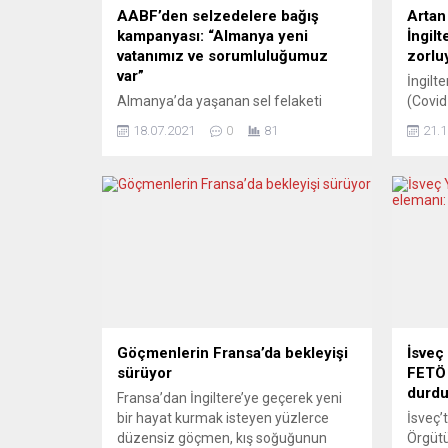
AABF’den selzedelere bağış
Artan
kampanyası: “Almanya yeni
İngilt
vatanımız ve sorumluluğumuz
zorlu
var”
İngilt
Almanya’da yaşanan sel felaketi
(Covid
nedeniyle Almanya Alevi Birlikleri
sağlık
18.07.2021
0
81
21.1
Federasyonu (AABF) bir yardım
hastan
kampanyası başlattı. Konuya ilişkin bir
artıyo
basın açıklaması yapan AABF
uzun z
yönetimi “Yaşanan doğal afet
randev
nedeniyle etkilenen bir cemevimiz ya
sağlık 
da canlarımız varsa lütfen bize iletin”
yükünü
dendi. AABF’nin basın açıklaması
Sağlık
şöyle: “Almanya artık sadece
zorluy
yaşadığımız bir ülke değil, bizlerin
Londra
yeni...
Göçmenlerin Fransa’da bekleyişi
İsveç
sürüyor
FETÖ 
durd
Fransa’dan İngiltere’ye geçerek yeni
bir hayat kurmak isteyen yüzlerce
İsveç’
düzensiz göçmen, kış soğuğunun
Örgütü