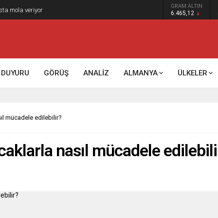
GRAM ALTIN
sta mola veriyor
6.465,12
DUYURU
GÖRÜŞ
ANALİZ
ALMANYA
ÜLKELER
sıl mücadele edilebilir?
caklarla nasıl mücadele edilebili