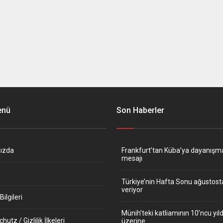
enü
Son Haberler
ızda
Frankfurt’tan Küba’ya dayanışm
mesajı
Türkiye’nin Hafta Sonu ağustos
veriyor
ilgileri
Münih’teki katliamının 10’ncu y
utz / Gizlilik İlkeleri
üzerine