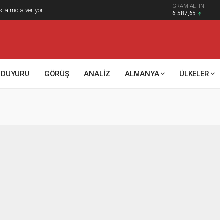
GRAM ALTIN
sta mola veriyor
6.587,65
DUYURU
GÖRÜŞ
ANALİZ
ALMANYA
ÜLKELER