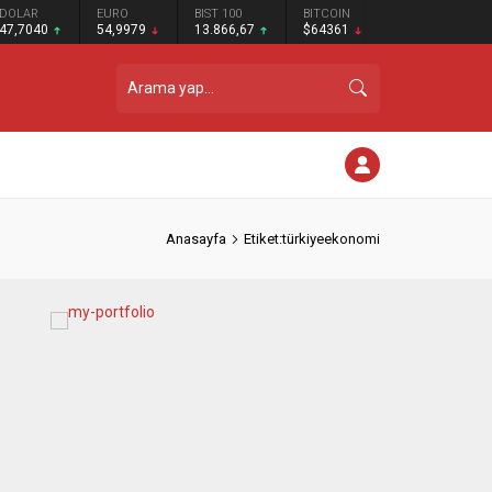
DOLAR
EURO
BIST 100
BITCOIN
47,7040
54,9979
13.866,67
$64361
Anasayfa
Etiket:türkiyeekonomi