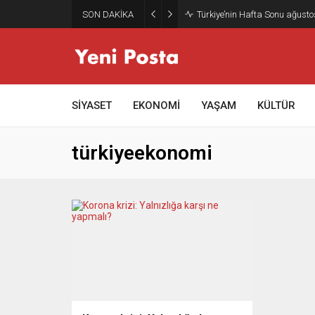
SON DAKİKA
Türkiye’nin Hafta Sonu ağusto
SİYASET
EKONOMİ
YAŞAM
KÜLTÜR
türkiyeekonomi