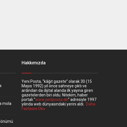
Hakkımızda
Yeni Posta, “kâğıt gazete” olarak 30 (15
a
Mayıs 1992) yıl önce sahneye çıktı ve
ardından da dijital alanda ilk yayına giren
gazetelerden biri oldu. Nitekim, haber
portalı “
www.yeniposta.de
” adresiyle 1997
ta mola
yılında web dünyasındaki yerini aldı.
Daha
Fazlasını Oku
ıldönümü