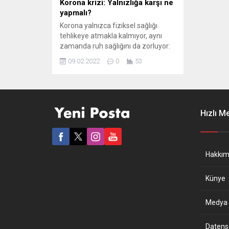
Korona krizi: Yalnızlığa karşı ne
yapmalı?
Korona yalnızca fiziksel sağlığı
tehlikeye atmakla kalmıyor, aynı
zamanda ruh sağlığını da zorluyor:
Bilim insanları yalnızlık duygularında
09.02.2022
0
53
yüksek bir artış gözlemledi. AB
Komisyonu tarafından yapılan bir
araştırma sonucunda korona krizi
sırasında yalnızlıktan mustarip
insan sayısının iki katına çıktığı
Hızlı M
saptandı. Avrupa medyası bundan
farklı sonuçlar çıkarıyor. EL
PERIODICO DE CATALUNYA
(İspanya) SAĞLIK...
Hakkım
Künye
Medya B
Datensch