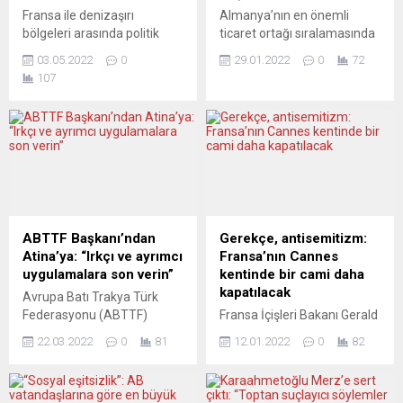
Fransa ile denizaşırı
Almanya’nın en önemli
bölgeleri arasında politik
ticaret ortağı sıralamasında
uyum artık bozuldu: Bu
İngiltere, 2020’de 5’inci
03.05.2022
0
29.01.2022
0
72
bölgelerde ilk turda
sırada bulunurken, geçen yıl
107
çoğunluk sol popülist Jean-
8’inci sıraya geriledi Federal
Luc Mélenchon’a oy
Almanya’nın İngiltere’ye
verirken, ikinci turda Marine
ihracatı 2021’de yüzde 2,5
Le Pen oyların yüzde 58’ini
oranında düşerek, Brexit
aldı. Fransa’daki
sonrası gerilemesini ikinci
Cumhurbaşkanlığı seçimleri,
yıla taşıdı. Almanya Federal
merkezin dağınık durumdaki
İstatistik Dairesi (Destatis),
eski sömürgeleriyle
Brexit sonrası Almanya’nın
ilişkilerinde yaşanan derin
İngiltere’ye ihracatına ilişkin
ABTTF Başkanı’ndan
Gerekçe, antisemitizm:
krizi de ortaya çıkardı. LE
2021 öncü verilerini açıkladı.
Atina’ya: “Irkçı ve ayrımcı
Fransa’nın Cannes
FIGARO (Fransa) İŞ DE...
Buna göre 2021’de...
uygulamalara son verin”
kentinde bir cami daha
kapatılacak
Avrupa Batı Trakya Türk
Federasyonu (ABTTF)
Fransa İçişleri Bakanı Gerald
Başkanı Halit Habip Oğlu
Darmanin, Cannes kentinde
22.03.2022
0
81
12.01.2022
0
82
konuya ilişkin yaptığı
bir caminin “antisemitik
açıklamada Atina’ya
söylemlerde bulunduğu”
seslendi: “Ülkemiz
iddiasıyla kapatılacağını