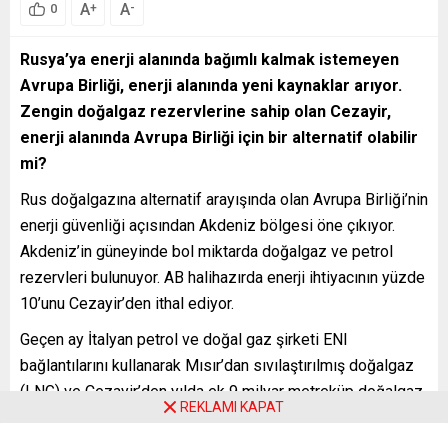
A
A
+
-
0
Rusya
’ya enerji alanında bağımlı kalmak istemeyen
Avrupa Birliği, enerji alanında yeni kaynaklar arıyor.
Zengin doğalgaz rezervlerine sahip olan Cezayir,
enerji alanında Avrupa Birliği için bir alternatif olabilir
mi?
Rus doğalgazına alternatif arayışında olan Avrupa Birliği’nin
enerji güvenliği açısından Akdeniz bölgesi öne çıkıyor.
Akdeniz’in güneyinde bol miktarda doğalgaz ve petrol
rezervleri bulunuyor. AB halihazırda enerji ihtiyacının yüzde
10’unu Cezayir’den ithal ediyor.
Geçen ay İtalyan petrol ve doğal gaz şirketi ENI
bağlantılarını kullanarak Mısır’dan sıvılaştırılmış doğalgaz
(LNG) ve Cezayir’den yılda ek 9 milyar metreküp doğalgaz
REKLAMI KAPAT
ithal etmek için anlaşma imzaladı. Mısır ve Cezayir, Kuzey
Afrika’da Libya’dan bile daha fazla doğalgaz rezervlerine