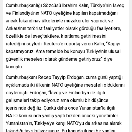
Cumhurbaşkanlığı Sözcüsü İbrahim Kalın, Türkiye’nin İsveç
ve Finlandiya’nın NATO üyeliğine kapıları kapatmadığını
ancak İskandinav ülkeleriyle müzakereler yapmak ve
Ankara’nın terörist faaliyetler olarak gördüğü faaliyetlere,
özellikle de İsveç’tekilere, kısıtlama getirilmesini
istediğini söyledi. Reuters’e röportaj veren Kalın, “Kapıyı
kapatmıyoruz. Ama temelde bu konuyu Türkiye’nin ulusal
güvenlik meselesi olarak gündeme getiriyoruz” diye
konuştu.
Cumhurbaşkanı Recep Tayyip Erdoğan, cuma günü yaptığı
açıklamada iki ülkenin NATO üyeliğine mesafeli olduklarını
söylemişti. Erdoğan, “İsveç ve Finlandiya ile ilgili
gelişmeleri takip ediyoruz ama olumlu bir düşünce
içerisinde değiliz. Çünkü daha önce Yunanistan’la ilgili
NATO konusunda yanlış yaptı bizden önceki yönetimler.
Yunanistan’ın, Türkiye’ye karşı NATO’yu da arkasına alarak
takındığı tavrı biliyorsunuz. Bu konuda ikinci bir yanlışı