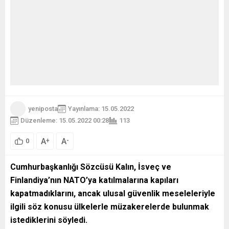
yeniposta
Yayınlama: 15.05.2022
Düzenleme: 15.05.2022 00:28
113
A
A
+
-
0
Cumhurbaşkanlığı Sözcüsü Kalın, İsveç ve
Finlandiya’nın NATO’ya katılmalarına kapıları
kapatmadıklarını, ancak ulusal güvenlik meseleleriyle
ilgili söz konusu ülkelerle müzakerelerde bulunmak
istediklerini söyledi.