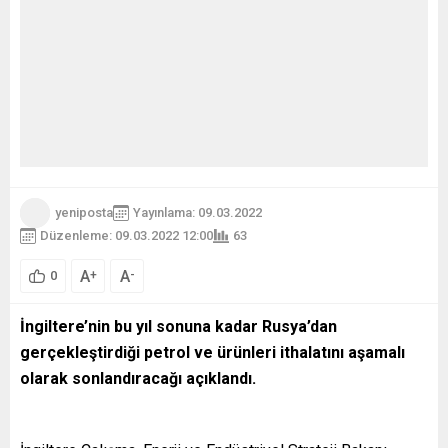
yeniposta
Yayınlama: 09.03.2022
Düzenleme: 09.03.2022 12:00
63
A
A
+
-
0
İngiltere’nin bu yıl sonuna kadar Rusya’dan
gerçekleştirdiği petrol ve ürünleri ithalatını aşamalı
olarak sonlandıracağı açıklandı.