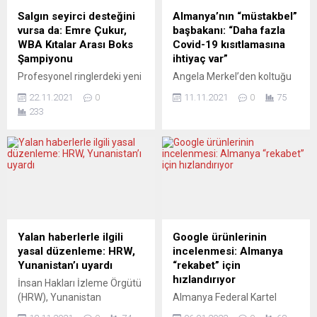
hayatını kaybetti. İsviçre’de
Demokrat Haber Hollanda
Salgın seyirci desteğini
Almanya’nın “müstakbel”
salgının başından bu yana
haber sitesinde Avukat
vursa da: Emre Çukur,
başbakanı: “Daha fazla
virüs bulaşan kişi sayısı...
Cemre Dirik kısa bir döküm
WBA Kıtalar Arası Boks
Covid-19 kısıtlamasına
verdi. Burada, insanlarımızı
Şampiyonu
ihtiyaç var”
çıkmazdan kurtarabilecek
Profesyonel ringlerdeki yeni
Angela Merkel’den koltuğu
bir çözüm noktası...
kuşak boksörlerimizden
devralmak için koalisyon
22.11.2021
0
11.11.2021
0
75
Emre Çukur, Münih’te çıktığı
müzakerelerini sürdüren
233
Dünya Kıtalar Arası
Başbakan Yardımcısı ve
Şampiyonluk Maçı’nda güçlü
Maliye Bakanı Olaf Scholz,
rakibi Fransız Matteo
Almanya’nın rekor sayıda
Hache’yi ezip geçti. Eski
koronavirüs vakasıyla
dünya şampiyonlarımızdan
mücadele etmek ve kışı
Levent Çukur’un yönetim
atlatmak için daha fazla
kurulu başkanlığını yaptığı
“kısıtlamaya” ihtiyaç
Lions Sport Promotion
olduğunu söyledi. Gelecek
tarafından Almanya’nın
ayın başlarında Şansölye
Yalan haberlerle ilgili
Google ürünlerinin
Münih, kentinde düzenlenen
Angela Merkel’in yerini
yasal düzenleme: HRW,
incelenmesi: Almanya
dev boks galasında kıran
almayı hedefleyen Olaf
Yunanistan’ı uyardı
“rekabet” için
kırana maçlar gerçekleşti.
Scholz, artan vaka sayıları
hızlandırıyor
İnsan Hakları İzleme Örgütü
Dokuz sporcusunun kadıldığı
nedeniyle koronavirüse
(HRW), Yunanistan
Almanya Federal Kartel
galada...
karşı...
Parlamentosunun
Dairesi (Bundeskartellamt),