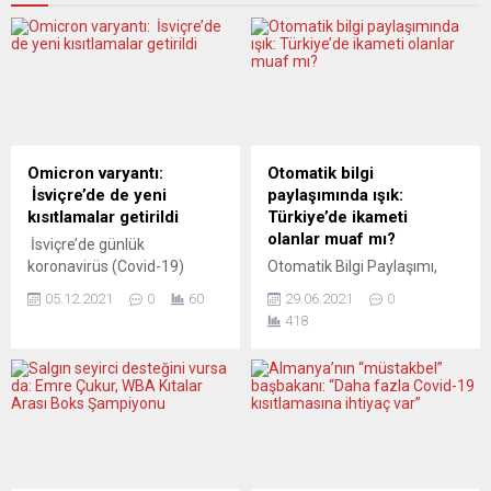
Omicron varyantı:
Otomatik bilgi
İsviçre’de de yeni
paylaşımında ışık:
kısıtlamalar getirildi
Türkiye’de ikameti
olanlar muaf mı?
İsviçre’de günlük
koronavirüs (Covid-19)
Otomatik Bilgi Paylaşımı,
vakalarının 10 bine
Türkiye’nin de
05.12.2021
0
60
29.06.2021
0
dayanması ve ülkede
onaylamasıyla yürürlükte.
418
Omicron varyantına
Hollanda’da ne olacak?
rastlanması üzerine federal
Hollanda’da yaşayan ama
hükümet yeni kısıtlamalar
Türkiye’de mal varlığı
getirdi. Federal Sağlık
olanların durumu nasıl
Dairesi (BAG) verilerine
değerlendirilecek? Hukuken
göre, İsviçre’de son 24
kimler ve hangi mal varlığı
saatte 9 bin 951 Covid-19
değerleri bu düzenleme
vakası saptandı ve 29 kişi
kapmasında giriyor?