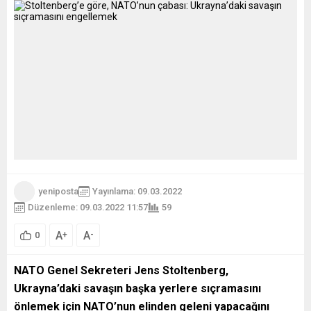
yeniposta
Yayınlama: 09.03.2022
Düzenleme: 09.03.2022 11:57
59
A
A
+
-
0
NATO Genel Sekreteri Jens Stoltenberg,
Ukrayna’daki savaşın başka yerlere sıçramasını
önlemek için NATO’nun elinden geleni yapacağını