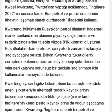
İngiltere Çalışma, Enerji ve Endüstriyel Strateji Bakanı
Kwasi Kwarteng, Twitter’dan yaptığı açıklamada, “İngiltere,
2022’nin sonuna kadar Rus petrol ve petrol ürünlerinin
ithalatını aşamalı olarak durduracak” ifadesini kullandı.
Kwarteng, hükümetin Rusya’dan petrol ithalatını kademeli
olarak sonlandırma planının piyasaya, işletmelere ve
tedarik zincirlerine talebin yüzde 8’lik kısmını oluşturan
Rus ithalatını ikame etmek için yeterli zamanı fazlasıyla
sağlayacağını belirtti. Bakan Kwarteng, tüketicilerin
süreçten etkilenmemesi amacıyla enerji şirketlerine bu
yılın geri kalanını sorunsuz bir geçişin sağlanması için
kullanmaları tavsiyesinde bulundu.
Kwarteng ayrıca İngiliz hükümetinin bu süreçte ülkedeki
enerji şirketleriyle alternatif tedarik kaynaklarının
bulunması konusunda birlikte çalışacağını aktardı.
İngiltere’nin kendi petrol kaynaklarına da yoğunlaşacağına
işaret eden Kwarteng, “İngiltere önemli bir petrol ve