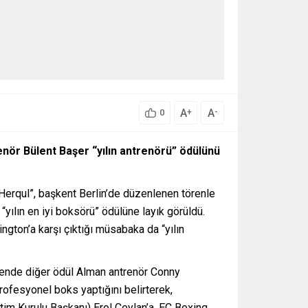
A
A
+
-
0
enör Bülent Başer “yılın antrenörü” ödülünü
“Herqul”, başkent Berlin’de düzenlenen törenle
yılın en iyi boksörü” ödülüne layık görüldü.
gton’a karşı çıktığı müsabaka da “yılın
 törende diğer ödül Alman antrenör Conny
rofesyonel boks yaptığını belirterek,
im Kurulu Başkanı) Erol Ceylan’a, EC Boxing