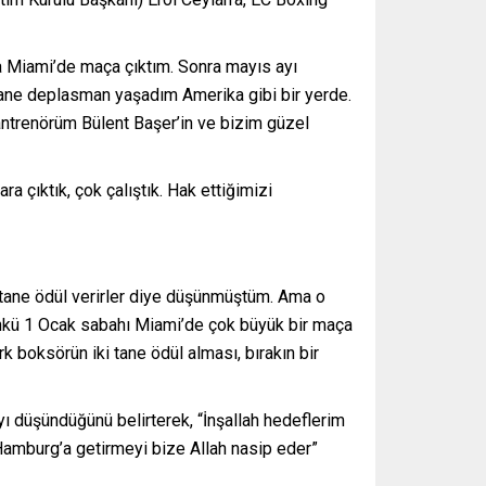
ta Miami’de maça çıktım. Sonra mayıs ayı
tane deplasman yaşadım Amerika gibi bir yerde.
 antrenörüm Bülent Başer’in ve bizim güzel
a çıktık, çok çalıştık. Hak ettiğimizi
r tane ödül verirler diye düşünmüştüm. Ama o
Çünkü 1 Ocak sabahı Miami’de çok büyük bir maça
k boksörün iki tane ödül alması, bırakın bir
 düşündüğünü belirterek, “İnşallah hedeflerim
amburg’a getirmeyi bize Allah nasip eder”