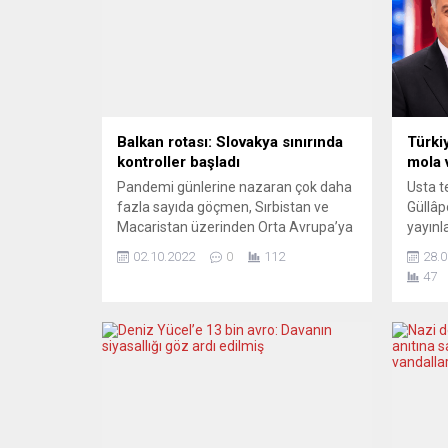
Balkan rotası: Slovakya sınırında
Türki
kontroller başladı
mola 
Pandemi günlerine nazaran çok daha
Usta t
fazla sayıda göçmen, Sırbistan ve
Güllâpo
Macaristan üzerinden Orta Avrupa’ya
yayınl
doğru harekete geçmiş durumda. Bu
progra
02.10.2022
0
112
28.0
durum karşısında Avusturya ve Çekya,
ara ve
47
insan kaçakçılarının sıklıkla geçiş
açıkla
güzergâhı olarak kullandığı
emeği 
Slovakya’yla olan sınırlarında
progra
kontroller başlattı. Yaşanan
temsil
anlaşmazlık köşe yazılarına da
etti. 
yansıyor. PRAVDA (Slovakya) ASIL
Güllâ
SUÇ MACARİSTAN’DA Pravda,
188’in
sorunun asıl...
Türkiye