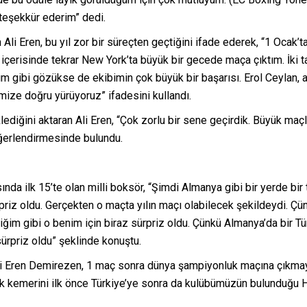
teşekkür ederim” dedi.
li Eren, bu yıl zor bir süreçten geçtiğini ifade ederek, “1 Ocak’
çerisinde tekrar New York’ta büyük bir gecede maça çıktım. İki 
ım gibi gözükse de ekibimin çok büyük bir başarısı. Erol Ceylan,
ze doğru yürüyoruz” ifadesini kullandı.
ediğini aktaran Ali Eren, “Çok zorlu bir sene geçirdik. Büyük maçlar
ğerlendirmesinde bulundu.
nda ilk 15’te olan milli boksör, “Şimdi Almanya gibi bir yerde bi
rpriz oldu. Gerçekten o maçta yılın maçı olabilecek şekildeydi. 
ğim gibi o benim için biraz sürpriz oldu. Çünkü Almanya’da bir Tür
sürpriz oldu” şeklinde konuştu.
li Eren Demirezen, 1 maç sonra dünya şampiyonluk maçına çıkmayı
 kemerini ilk önce Türkiye’ye sonra da kulübümüzün bulunduğu H