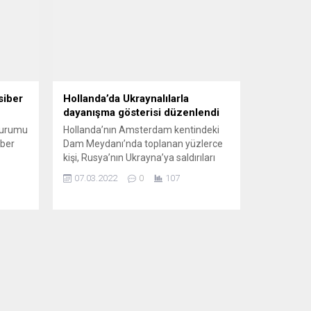
siber
Hollanda’da Ukraynalılarla
dayanışma gösterisi düzenlendi
kurumu
Hollanda’nın Amsterdam kentindeki
iber
Dam Meydanı’nda toplanan yüzlerce
kişi, Rusya’nın Ukrayna’ya saldırıları
zı
nedeniyle göç etmek zorunda kalan
07.03.2022
0
107
a’da
Ukraynalılarla dayanışma gösterisi
ı
düzenledi. Farklı kesimlerden
göstericilerin bir araya geldiği Dam
Meydanı’nda Rusya-Ukrayna savaşı
da
protesto edildi. Ukrayna’daki
rilen
çatışmalardan kaçarak Hollanda’ya
ı...
gelen Ukraynalı mültecilerin konuşma
yaptığı gösteride Rusya’nın Ukrayna
topraklarına saldırıları kınandı. “Evime
dönmek...