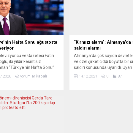
ye’nin Hafta Sonu ağustosta
“Kırmızı alarm”: Almanya’da 
veriyor
saldırı alarmı
elevizyoncu ve Gazeteci Fatih
Almanya’da çok sayıda devlet 
ğlu, iki yıldır kesintisiz
ve özel şirket ciddi boyutta bir s
anan “Türkiye’nin Hafta Sonu”
saldırı konusunda uyarıldı. Uyarı
mının ağustos ayında kısa bir
sonrasında birçok kuruluş, kırmı
7.2026
yorumlar kapalı
14.12.2021
0
87
receğini açıkladı. Güllâpoğlu,
alarma geçti. Federal Almany
masında programın başarısında
Bilgi Güvenliği Kurumu (BSI) baz
bulunan ekip arkadaşlarına,
devlet kurumlarını ve büyük
m partnerlerine, yurt dışı
şirketleri ciddi bir siber saldırıya
cilerine ve izleyicilere teşekkür
karşı hazırlıklı olmaları konusun
Programın sunucusu Fatih
uyardı. “Kırmızı” olarak nitelendi
poğlu, 26 Temmuz Pazar günü
en yüksek derecedeki siber saldır
ci bölümü yayımlanan
’nin...