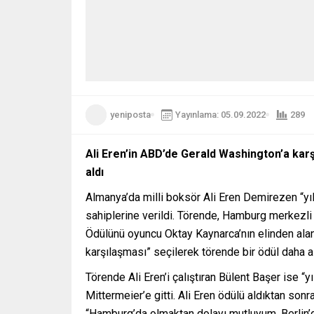
yeniposta
Yayınlama: 05.09.2022
289
Ali Eren’in ABD’de Gerald Washington’a karş
aldı
Almanya’da milli boksör Ali Eren Demirezen “yıl
sahiplerine verildi. Törende, Hamburg merkezli 
Ödülünü oyuncu Oktay Kaynarca’nın elinden alan
karşılaşması” seçilerek törende bir ödül daha al
Törende Ali Eren’i çalıştıran Bülent Başer ise “y
Mittermeier’e gitti. Ali Eren ödülü aldıktan so
“Hamburg’da olmaktan dolayı mutluyum. Berlin’d