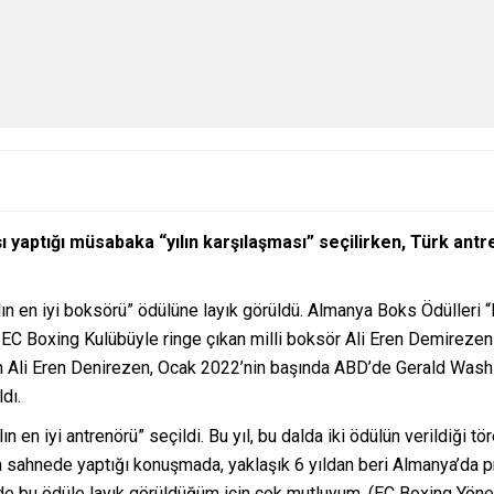
ı yaptığı müsabaka “yılın karşılaşması” seçilirken, Türk antr
ın en iyi boksörü” ödülüne layık görüldü. Almanya Boks Ödülleri 
EC Boxing Kulübüyle ringe çıkan milli boksör Ali Eren Demirezen “
 Ali Eren Denirezen, Ocak 2022’nin başında ABD’de Gerald Washin
dı.
ılın en iyi antrenörü” seçildi. Bu yıl, bu dalda iki ödülün verildiği
nra sahnede yaptığı konuşmada, yaklaşık 6 yıldan beri Almanya’da p
e bu ödüle layık görüldüğüm için çok mutluyum. (EC Boxing Yönet