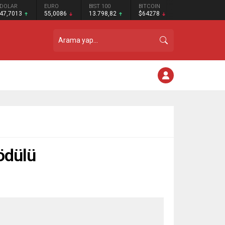
DOLAR
EURO
BIST 100
BITCOIN
47,7013
55,0086
13.798,82
$64278
 ödülü