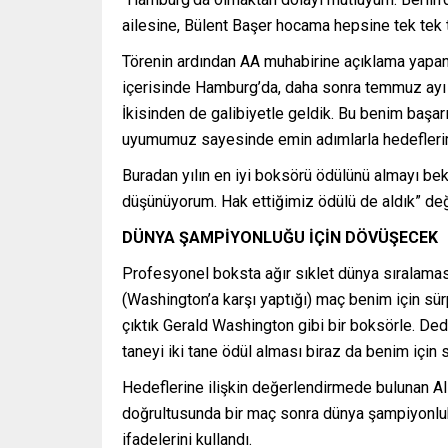
ailesine, Bülent Başer hocama hepsine tek tek 
Törenin ardından AA muhabirine açıklama yapan A
içerisinde Hamburg’da, daha sonra temmuz ayı i
İkisinden de galibiyetle geldik. Bu benim başar
uyumumuz sayesinde emin adımlarla hedeflerimi
Buradan yılın en iyi boksörü ödülünü almayı bekl
düşünüyorum. Hak ettiğimiz ödülü de aldık” de
DÜNYA ŞAMPİYONLUĞU İÇİN DÖVÜŞECEK
Profesyonel boksta ağır sıklet dünya sıralaması
(Washington’a karşı yaptığı) maç benim için sü
çıktık Gerald Washington gibi bir boksörle. Dedi
taneyi iki tane ödül alması biraz da benim için 
Hedeflerine ilişkin değerlendirmede bulunan A
doğrultusunda bir maç sonra dünya şampiyonluk
ifadelerini kullandı.