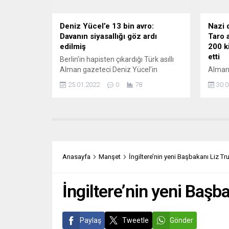
Deniz Yücel’e 13 bin avro:
Nazi 
Davanın siyasallığı göz ardı
Taro a
edilmiş
200 ki
etti
Berlin’in hapisten çıkardığı Türk asıllı
Alman gazeteci Deniz Yücel’in
Almany
AİHM’deki davasında Ankara aleyhine
dönemi
25.01.2022
0
78
30.0
karar çıktı. Yücel karardan kısmen
gazete
memnun olduğunu açıkladı ve
gamalı
temyize gideceklerini bildirdi. Avrupa
ırkçıl
İnsan Hakları Mahkemesi (AİHM),
çıkara
Federal Almanya’nın sağ eğilimli etkili
etti. 
gazetelerinden Die Welt’te çalışan
eylem
Deniz Yücel’in 2017 yılında yaptığı
Meclis
Anasayfa
Manşet
İngiltere’nin yeni Başbakanı Liz T
başvuruyla ilgili Türkiye’nin Avrupa
destek
İnsan Hakları...
yaşamd
kuruml
İngiltere’nin yeni Başb
Paylaş
Tweetle
Gönder