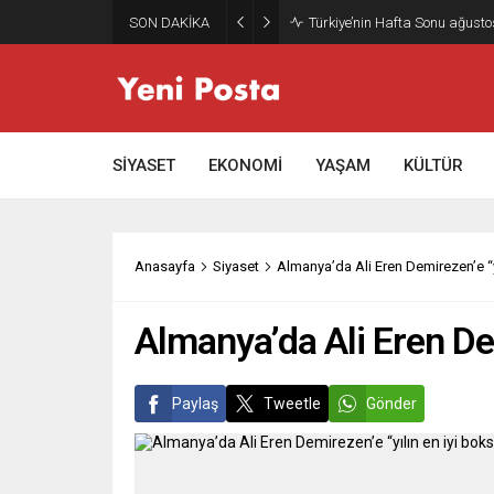
SON DAKİKA
Gazze’nin geleceği: Teknokrati
SİYASET
EKONOMİ
YAŞAM
KÜLTÜR
Anasayfa
Siyaset
Almanya’da Ali Eren Demirezen’e “y
Almanya’da Ali Eren Dem
Paylaş
Tweetle
Gönder