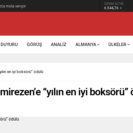
GRAM ALTIN
k kontrol mü, kolonializm mi?
6.544,76
DUYURU
GÖRÜŞ
ANALİZ
ALMANYA
ÜLKELER
ılın en iyi boksörü” ödülü
irezen’e “yılın en iyi boksörü”