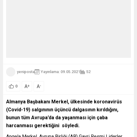
yeniposta
Yayınlama: 09.05.2021
52
A
A
+
-
0
Almanya Başbakanı Merkel, ülkesinde koronavirüs
(Covid-19) salgınının üçüncü dalgasının kırıldığını,
bunun tüm Avrupa
’da da yaşanması için çaba
harcanması gerektiğini söyledi.
Angela Merkel, Avrupa Birliği (AB) Gayri Resmi Liderler