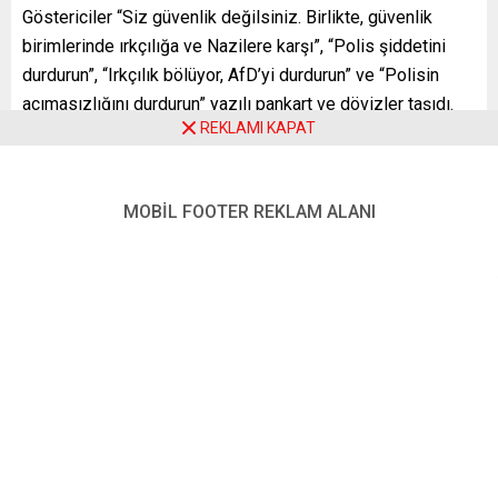
Göstericiler “Siz güvenlik değilsiniz. Birlikte, güvenlik
birimlerinde ırkçılığa ve Nazilere karşı”, “Polis şiddetini
durdurun”, “Irkçılık bölüyor, AfD’yi durdurun” ve “Polisin
acımasızlığını durdurun” yazılı pankart ve dövizler taşıdı.
REKLAMI KAPAT
Eylemde yapılan konuşmalarda da güvenlik birimlerinden
ırkçı olayların aydınlatılması ve emniyet birimlerindeki ırkçı
yapıların ortaya çıkarılması istendi.
MOBİL FOOTER REKLAM ALANI
Geniş güvenlik önlemi alan polis eyleme 5 bin kişinin
katıldığını belirtirken gösteriyi düzenleyenler bu sayının 8
bin olduğunu iddia etti. Gösteri Spreewald Meydanı’nda
olaysız sona erdi.
Berlin’de 1 Mayıs’ta düzenlenen gösteride polisle
göstericiler arasında sert çatışmalar yaşanmıştı.
YENİ POSTA – BERLİN
FOTO: AA