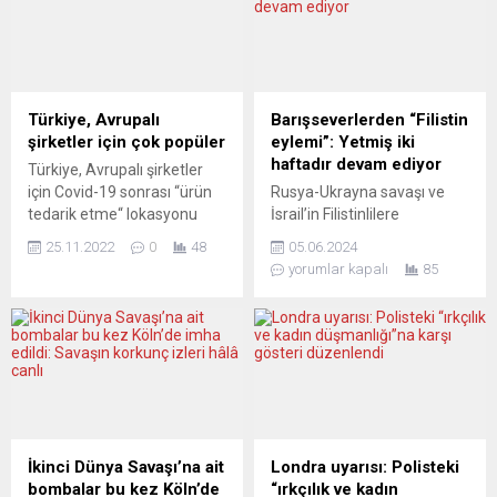
Türkiye, Avrupalı
Barışseverlerden “Filistin
şirketler için çok popüler
eylemi”: Yetmiş iki
haftadır devam ediyor
Türkiye, Avrupalı şirketler
için Covid-19 sonrası “ürün
Rusya-Ukrayna savaşı ve
tedarik etme“ lokasyonu
İsrail’in Filistinlilere
olarak üçüncü en popüler
uyguladığı vahşet
25.11.2022
0
48
05.06.2024
ülke oldu. Reuters Events ve
görüntülerinin ortaya
yorumlar kapalı
85
dünyanın en büyük
çıkardığı trajedilerinden
konteyner nakliye şirketi
insan manzaraları…
Maersk tarafından
Barışseverlerin gücü
“Pandemi sonrası tedarik
sayısından ileri gelmiyor.
zincirinde değişim ve
Barışseverlerin gücü
üretiminin yakına
insanlığın binlerce yıllık
getirilmesi” konulu ortak
pozitif değerlerini ısrarla
araştırmaya göre, Türkiye,
savunmasından ileri geliyor.
Avrupalı şirketler için
Ulmlu barışseverler Rusya
İkinci Dünya Savaşı’na ait
Londra uyarısı: Polisteki
Polonya ve Almanya’nın
Ukrayna savaşına ve iki
bombalar bu kez Köln’de
“ırkçılık ve kadın