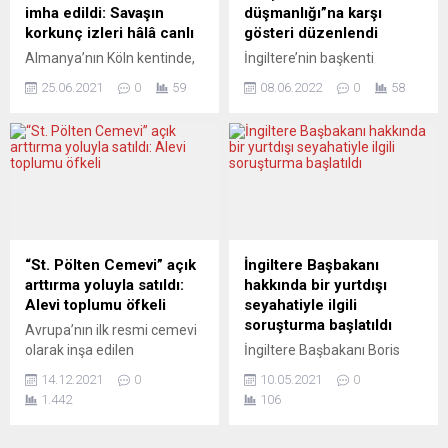
ardından “ürün tedarik...
ülkeye de karşılar. Ulmlu
imha edildi: Savaşın
düşmanlığı”na karşı
barışseverler İsrail’in
korkunç izleri hâlâ canlı
gösteri düzenlendi
Filistinlilere uyguladığı
Almanya’nın Köln kentinde,
İngiltere’nin başkenti
vahşeti reddediyorlar. Barış
İkinci Dünya Savaşı’ndan
Londra’nın kuzeybatısındaki
taraftarları insanlığın gözü...
25.06.2021
0
59
08.06.2022
0
58
kalma patlamamış 7 bomba
Wembley’den Londra Polis
etkisiz hale getirildi. Rondorf
Teşkilatı’na yürüyen
semtinde inşaat çalışması
göstericiler, ırkçılık ve kadın
esnasında bulunan
düşmanlığını protesto etti.
Amerikan yapımı 4 adet 250
Protestocular, Wembley’de
kilogramlık ve 3 tane de 50
6 Haziran 2020’de
kilogramlık olmak üzere 7
bıçaklanarak öldürülen iki kız
uçak bombası uzman
kardeş Nicole Smallman
ekiplerce kontrollü şekilde
(27) ve Bibaa Henry’nin (46)
“St. Pölten Cemevi” açık
İngiltere Başbakanı
imha edildi. İmha çalışmaları
anısına, ölümlerinin ikinci
arttırma yoluyla satıldı:
hakkında bir yurtdışı
sırasında tehlikeli bölgenin
yılında burada toplanarak
Alevi toplumu öfkeli
seyahatiyle ilgili
500 metre çevresinde...
yürüyüşe başladı.
soruşturma başlatıldı
Avrupa’nın ilk resmi cemevi
Göstericiler, yürüyüş
olarak inşa edilen
İngiltere Başbakanı Boris
boyunca olay yerinde
Avusturya’daki St. Pölten
Johnson’ın, şimdi de tatil
kardeşlerin cesetlerinin
14.12.2021
0
10.05.2021
0
Cemevi, Avusturya’da
amaçlı bir yurtdışı
yanında özçekim...
1.442
106
yayınlanan Türkçe haber
seyahatinin ücretini kimin
portalı Welg Medya’nın
ödediği ve bu konuda