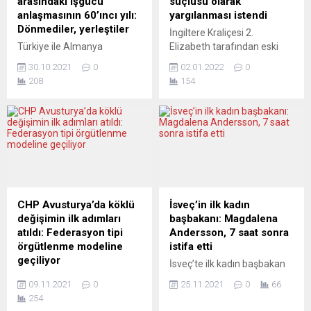
arasındaki işgücü
suçlusu olarak”
anlaşmasının 60’ıncı yılı:
yargılanması istendi
Dönmediler, yerleştiler
İngiltere Kraliçesi 2.
Türkiye ile Almanya
Elizabeth tarafından eski
arasında 30 Ekim 1961
İngiltere Başbakanı Tony
30.10.2021
0
02.01.2022
0
tarihinde imzalanan
Blair’e verilen şövalyelik
208
154
anlaşma, Bonn’un başka
unvanının iptali için
ülkelerle imzaladıklarına
başlatılan imza
benzemeyen sonuçlar verdi.
kampanyasına, 45 binden
Almanya 1964’te Portekiz,
fazla kişi katıldı. Tony
1965’te Tunus ve 1968’de
Blair’in, her yıl sonunda
Yugoslavya ile de işgücü
İngiliz Kraliyet Ailesi
sözleşmeleri imzalamıştı.
tarafından verilen “Yeni Yıl
Ancak diğer ülke
Onur” listesi kapsamında
vatandaşlarının çoğu bir
dün şövalyelik unvanına
CHP Avusturya’da köklü
İsveç’in ilk kadın
müddet sonra ülkelerine
layık görüldüğünün
değişimin ilk adımları
başbakanı: Magdalena
geri dönerken Almanya’da
açıklanmasının hemen
atıldı: Federasyon tipi
Andersson, 7 saat sonra
yeni bir hayat kuran Türkler
ardından Angus Scott,
örgütlenme modeline
istifa etti
bu ülkede kalıcı...
unvanın...
geçiliyor
İsveç’te ilk kadın başbakan
2013 yılında Viyana’da
seçilen Magdalena
09.11.2021
0
25.11.2021
0
66
kurulan CHP Avusturya
Andersson, 7 saat sonra
254
Birliği aradan geçen 8 yılın
istifa ettiğini açıkladı.