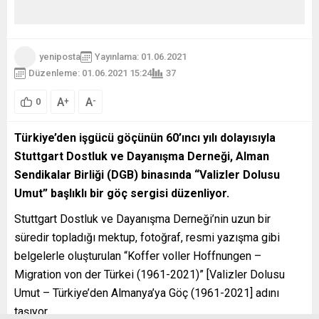
yeniposta
Yayınlama: 01.06.2021
Düzenleme: 01.06.2021 15:24
37
A
A
+
-
0
Türkiye’den işgücü göçünün 60’ıncı yılı dolayısıyla
Stuttgart Dostluk ve Dayanışma Derneği, Alman
Sendikalar Birliği (DGB) binasında “Valizler Dolusu
Umut” başlıklı bir göç sergisi düzenliyor.
Stuttgart Dostluk ve Dayanışma Derneği’nin uzun bir
süredir topladığı mektup, fotoğraf, resmi yazışma gibi
belgelerle oluşturulan “Koffer voller Hoffnungen –
Migration von der Türkei (1961-2021)” [Valizler Dolusu
Umut – Türkiye’den Almanya’ya Göç (1961-2021] adını
taşıyor.