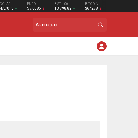
DOLAR
EURO
BIST 100
BITCOIN
47,7013
55,0086
13.798,82
$64278