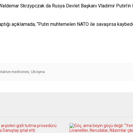
aldemar Skrzypczak da Rusya Devlet Başkanı Vladimir Putin’in N
yaptığı açıklamada, “Putin muhtemelen NATO ile savaşırsa kaybed
ntative medicines
Ukrayna
,