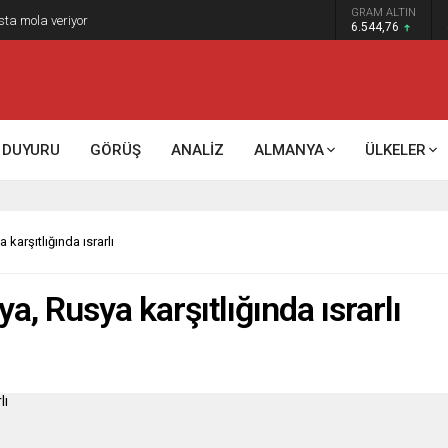
GRAM ALTIN
sta mola veriyor
6.544,76
DUYURU
GÖRÜŞ
ANALİZ
ALMANYA
ÜLKELER
karşıtlığında ısrarlı
a, Rusya karşıtlığında ısrarlı