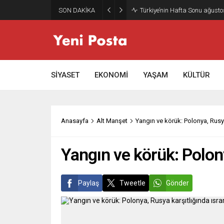
SON DAKİKA
Türkiye’nin Hafta Sonu ağusto
SİYASET
EKONOMİ
YAŞAM
KÜLTÜR
Anasayfa
Alt Manşet
Yangın ve körük: Polonya, Rusya 
Yangın ve körük: Polony
Paylaş
Tweetle
Gönder