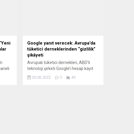
“Yeni
Google yanıt verecek: Avrupa’da
mlar
tüketici derneklerinden “gizlilik”
şikâyeti
en
Avrupalı tüketici dernekleri, ABD’li
aneli
teknoloji şirketi Google’ı hesap kayıt
 sanat
süreciyle ilgili olarak kişisel verileri
30.06.2022
0
49
e
kullanması nedeniyle veri koruma
eni
otoritelerine şikâyet etti. Almanya
,
Federal Tüketiciyi Koruma Merkezleri
n.
Birligi (VZBV), kişisel verileri
elki
kullanması nedeniyle Google’a bir
arda
uyarı mektubu göndererek hukuk
davası yolunda ilk adımı attı. Avrupa
âzımlar
Tüketici Birliği’nden (BEUC) yapılan
açıklamaya göre,...