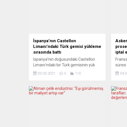
İspanya’nın Castellon
Askeri
Limanı’ndaki Türk gemisi yükleme
prose
sırasında battı
iptal e
İspanya’nın doğusundaki Castellon
Fransa
Limanı’ndaki bir Türk gemisinin yük
süresi
alımı sırasında battığı, denize düşen
gereke
30.05.2021
0
110
04.0
bir Hintli denizci ile bir İspanyol liman
arşivl
çalışanının kayıp olduğu bildirildi.
2011’d
Türkiye’nin Barselona
prosedü
Konsolosluğundan alınan bilgiye göre,
ve ara
”Nazmiye Ana” adlı Panama bayraklı
ve 202
yük gemisi, dün akşam Castellon
kapsa
Limanı’nda yük alım işlemi sırasında
gereke
denge kaybı yaşayarak alabora oldu....
belgel
önce uy