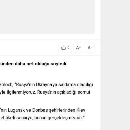
A
A
+
-
0
dünden daha net olduğu söyledi.
Soloch, “Rusya’nın Ukrayna’ya saldırma olasılığı
yle ilgilenmiyoruz. Rusya’nın açıkladığı somut
yna’nın Lugansk ve Donbas şehirlerinden Kiev
n tehlikeli senaryo, bunun gerçekleşmesidir”