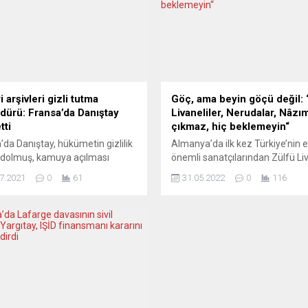
 arşivleri gizli tutma
Göç, ama beyin göçü değil: 
dürü: Fransa’da Danıştay
Livaneliler, Nerudalar, Nâzı
tti
çıkmaz, hiç beklemeyin“
’da Danıştay, hükümetin gizlilik
Almanya’da ilk kez Türkiye’nin 
 dolmuş, kamuya açılması
önemli sanatçılarından Zülfü Liv
n bazı “gizli-savunma”
adına düzenlenecek olan kültür
7.2021
0
61
31.05.2022
0
116
erine erişimi açmak için
günleri için Ulm kentine gelmey
en bu yana uyguladığı ek
hazırlanan yazar Zafer Köse “Y
rü iptal etti. Danıştay, tarihçi
Livaneliler, Nerudalar, Picassolar
ştırmacıların, hükümetin 2011
Nâzımlar çıkmaz, hiç beklemeyi
0 tarihli kararnameler
Dünya genelinde durum böyle. B
mında, kamuya açılması
başka tarzlarda başka formatl
n bazı “gizli-savunma”
olabilir ama kültürel zemine
erini talep edenlere iletmeden
baktığımızda yeni Livaneliler, N
guladığı “gizliliğin kaldırılması
hiç beklenmesin”...