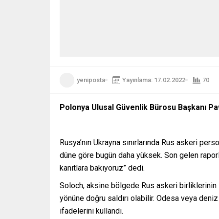
yeniposta
Yayınlama: 17.02.2022
70
Polonya Ulusal Güvenlik Bürosu Başkanı Paw
Rusya’nın Ukrayna sınırlarında Rus askeri perso
düne göre bugün daha yüksek. Son gelen raporlar
kanıtlara bakıyoruz” dedi.
Soloch, aksine bölgede Rus askeri birliklerinin 
yönüne doğru saldırı olabilir. Odesa veya deniz 
ifadelerini kullandı.