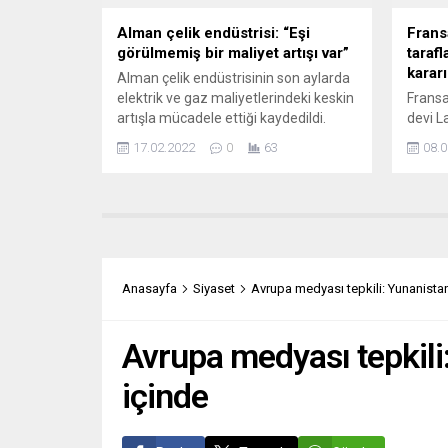
prosed
Alman çelik endüstrisi: “Eşi
Frans
görülmemiş bir maliyet artışı var”
tarafl
karar
Alman çelik endüstrisinin son aylarda
elektrik ve gaz maliyetlerindeki keskin
Fransa
artışla mücadele ettiği kaydedildi.
devi L
Thyssenkrupp Steel Avrupa’nın Üst
ettiği
17.02.2022
0
63
08.0
Yöneticisi (CEO) Bernhard Osburg,
ortakl
Alman ekonomi gazetesi
açması
Handelsblatt tarafından düzenlenen
tarafl
“Çeliğin Geleceği 2022” konferansında
Haklar
yaptığı açıklamada, “Yalnızca son 6
kararı 
ayda gaz ve elektrik harcamalarımız
Lafarg
üç haneli milyon avro arttı” şeklinde
olarak
Anasayfa
Siyaset
Avrupa medyası tepkili: Yunanist
değerlendirmede...
mücad
Yargıta
Avrupa medyası tepkil
içinde