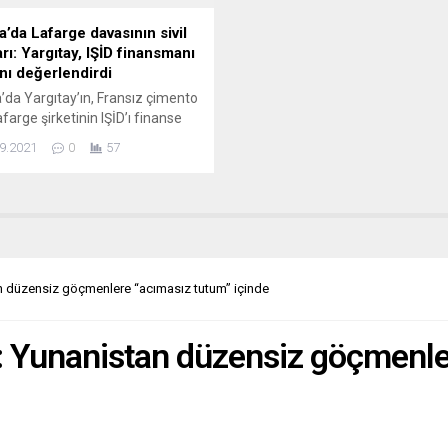
ürüne” dair başvurusunu...
a’da Lafarge davasının sivil
arı: Yargıtay, IŞİD finansmanı
ını değerlendirdi
’da Yargıtay’ın, Fransız çimento
afarge şirketinin IŞİD’ı finanse
 gerekçesiyle insanlığa karşı suça
9.2021
0
57
ıkla suçlanabilmesinin önü
nın ardından, davanın sivil
arı Avrupa Anayasa ve İnsan
ı Merkezi (ECCHR) ve Sherpa,
“tarihi“ olarak değerlendirdi.
e’a yönelik davada sivil taraf
 yer alan ECCHR ile yolsuzlukla
an düzensiz göçmenlere “acımasız tutum” içinde
ele kuruluşu Sherpa,
y’ın...
i: Yunanistan düzensiz göçmenle