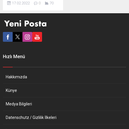
Soloch, Rusya’nın
17.02.2022
0
70
Ukrayna’ya saldırma
niyetinin, bugün dünden
daha net olduğu söyledi.
Rusya’nın Ukrayna
sınırlarında Rus askeri
personelini azalttığına dair
haberlere ilişkin
değerlendirmede bulunan
Soloch, “Rusya’nın
Hızlı Menü
Ukrayna’ya saldırma olasılığı
düne göre bugün daha
yüksek. Son gelen raporlar
gerçekten endişe verici. Biz
Hakkımızda
birliklerin geri çekilip...
Künye
Medya Bilgileri
Datenschutz / Gizlilik İlkeleri