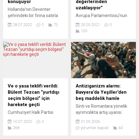
konuşuyor
değerlerinden
sunuldu. KÜLTÜR arşivinin
yol açıyor. Bavyera Eyalet
uzaklaşıyor”
Hollanda’nın Deventer
sunumunda şu açıklamalara
Meclisi’ndeki AfD grubu, 23
şehrindeki bir fırına satırla
Avrupa Parlamentosu’nun
yer verildi: ...
Ocak...
giren hırsızı elindeki toz
2019-2020 yılları için
28.07.2022
0
73
20.05.2021
0
beziyle kovalayan Konyalı
hazırladığı Türkiye raporu
130
Latife Peker, ülkede
kabul edildi. Bağlayıcılığı
gündem oldu. Sosyal
bulunmayan rapor hakkında
medyaya yansıyan
parlamentoda yapılan
görüntülerde, işletmeci
oylamada 480 milletvekili
Latife Peker elindeki toz
rapor lehine oy kullanırken
bezi ve cam silme suyuyla
64 milletvekili aleyhte oy
temizlik yaparken yüzü
verdi. 150 milletvekili ise
kapalı satırlı bir hırsız
çekimser kaldı. İspanyol
doğrudan fırının kasasına
milletvekili Nacho Sanchez
Ve o yasa teklifi verildi:
Antiziganizm alarmı:
yöneliyor. Anında hırsıza
Amor tarafından hazırlanan
Bülent Tezcan “yurtdışı
Bavyera’da Yeşiller’den
karşı koyan Peker, hırsıza
raporun Türkiye’nin AB’ye
seçim bölgesi” için
beş maddelik hamle
vurmaya...
katılım müzakereleriyle ilgili
harekete geçti
Sinti ve Romanlara yönelik
genel değerlendirmesinde
Cumhuriyet Halk Partisi
ayrımcılıkta artış uyarısı:
Türkiye’nin Avrupa...
(CHP) Meclis Üyesi ve Aydın
Yapısal boşluklar hedefte
10.07.2022
0
01.05.2026
milletvekili Bülent Tezcan
Bavyera Eyalet
268
yorumlar kapalı
44
yurtdışının seçim bölgesi
Parlamentosu’nda Bündnis
olması için bir yasa önerisini
90/Die Grünen Meclis Grubu,