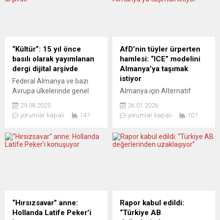
“Kültür”: 15 yıl önce
AfD’nin tüyler ürperten
basılı olarak yayımlanan
hamlesi: “ICE” modelini
dergi dijital arşivde
Almanya’ya taşımak
istiyor
Federal Almanya ve bazı
Avrupa ülkelerinde genel
Almanya için Alternatif
dağıtıma verilen üç aylık
(AfD), son kamuoyu
29.08.2025
26.01.2026
KÜLTÜR dergisi dijital arşivde
yoklamalarına göre ülke
yorumlar kapalı
147
yorumlar kapalı
107
ziyaretçilerini bekliyor.
genelinde birinci parti
2010’da basılıp genel
konumuna yükselmiş
dağıtıma verilen bu süreli
durumda. Bugün seçim
yayın, Ömer Yaprakkıran’ın
yapılsa sandıktan birinci
grafik, Fahri Erfiliz’in de
çıkacağı öngörülen AfD’nin,
dijital düzenlemesiyle
ABD’de insan hakları
“https://erfiliz.info/kueltuer-
ihlalleriyle anılan ICE
dergisi-start” adresinde
modelini Almanya’ya örnek
kültür yayıncılığını ve
almak istemesi, hukuk
“Hırsızsavar” anne:
Rapor kabul edildi:
Avrupa’daki Türkçeyi
devleti ve demokrasi
Hollanda Latife Peker’i
“Türkiye AB
önemseyenlerin ilgisine
açısından ciddi endişelere