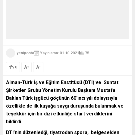
yeniposta
Yayınlama: 01.10.2021
75
A
A
+
-
0
Alman-Türk İş ve Eğitim Enstitüsü (DTI) ve Suntat
Şirketler Grubu Yönetim Kurulu Başkanı Mustafa
Baklan Türk işgücü göçünün 60’ıncı yılı dolayısıyla
özellikle de ilk kuşağa saygı duruşunda bulunmak ve
teşekkür için bir dizi etkinliğe start verdiklerini
bildirdi.
DTI’nin düzenledği, tiyatrodan spora, belgeselden