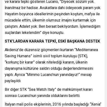
ve karara tepki gösteren Lucano, “Diyecek sözüm yok.
İnanılmaz bir hadise. Avukatlara dahi ödeyecek param yok.
Hayatım boyunca ideallerimin peşinden koştum, mafya ile
mücadele ettim, ülkemin olumsuz imajını kurtarmak için
çalıştım. Adalet yok. Ben beraat bekliyordum. İşlemediğim
suçlardan lekelendim” diye konuştu.
STK’LARDAN KARARA TEPKİ, ESKİ BAŞKANA DESTEK
Akdeniz’de düzensiz göçmenleri kurtaran “Mediterranea
Saving Humans” isimli sivil toplum kuruluşu (STK),
“korkunç bir karar” olarak nitelediği kararın, ülkenin
dayanışma kültürüne saldırı olduğu değerlendirmesini
yaptı. Ayrıca “Mimmo Lucano’nun yanındayız!“ mesajı
paylaşıldı.
Bir diğer STK “Sea Watch Italy” de mahkûmiyet kararı
sonrası Lucano’nun yanında olduklarını belirtti.
İtalyan mali polis ekiplerinin, 2016 yılında başladığı “Xenia“