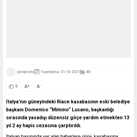
yeniposta
Yayınlama: 01.10.2021
80
A
A
+
-
0
İtalya’nın güneyindeki Riace kasabasının eski belediye
başkanı Domenico “Mimmo“ Lucano, başkanlığı
sırasında yasadışı düzensiz göçe yardım etmekten 13
yıl 2 ay hapis cezasına çarptırıldı.
İtalyan basınında yer alan haberlere göre, kasabasına